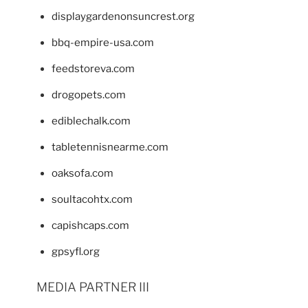
displaygardenonsuncrest.org
bbq-empire-usa.com
feedstoreva.com
drogopets.com
ediblechalk.com
tabletennisnearme.com
oaksofa.com
soultacohtx.com
capishcaps.com
gpsyfl.org
MEDIA PARTNER III