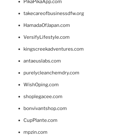
PikaPikaApp.com
takecareofbusinessdfw.org
HamadaOfJapan.com
VersifyLifestyle.com
kingscreekadventures.com
antaeuslabs.com
purelycleanchemdry.com
WishOping.com
shoplegacee.com
bonvivantshop.com
CupPlante.com
mpzin.com