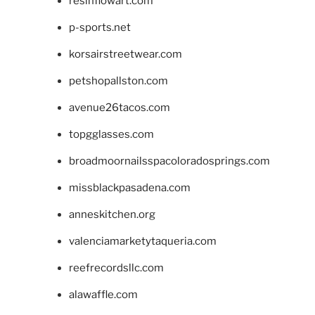
resinflowart.com
p-sports.net
korsairstreetwear.com
petshopallston.com
avenue26tacos.com
topgglasses.com
broadmoornailsspacoloradosprings.com
missblackpasadena.com
anneskitchen.org
valenciamarketytaqueria.com
reefrecordsllc.com
alawaffle.com