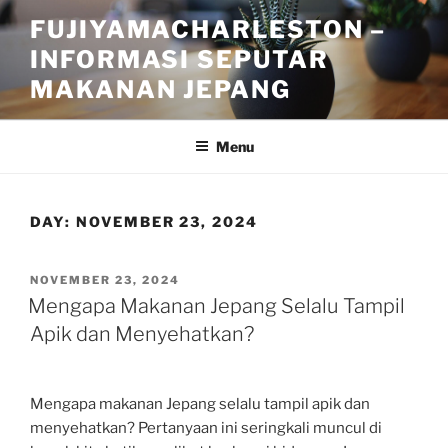
Skip
FUJIYAMACHARLESTON –
to
INFORMASI SEPUTAR
content
MAKANAN JEPANG
Menu
DAY:
NOVEMBER 23, 2024
POSTED
NOVEMBER 23, 2024
ON
Mengapa Makanan Jepang Selalu Tampil
Apik dan Menyehatkan?
Mengapa makanan Jepang selalu tampil apik dan
menyehatkan? Pertanyaan ini seringkali muncul di