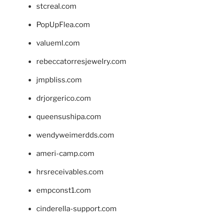
stcreal.com
PopUpFlea.com
valueml.com
rebeccatorresjewelry.com
jmpbliss.com
drjorgerico.com
queensushipa.com
wendyweimerdds.com
ameri-camp.com
hrsreceivables.com
empconst1.com
cinderella-support.com