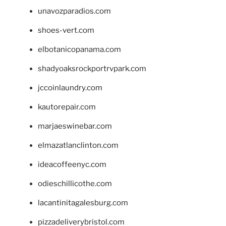
unavozparadios.com
shoes-vert.com
elbotanicopanama.com
shadyoaksrockportrvpark.com
jccoinlaundry.com
kautorepair.com
marjaeswinebar.com
elmazatlanclinton.com
ideacoffeenyc.com
odieschillicothe.com
lacantinitagalesburg.com
pizzadeliverybristol.com