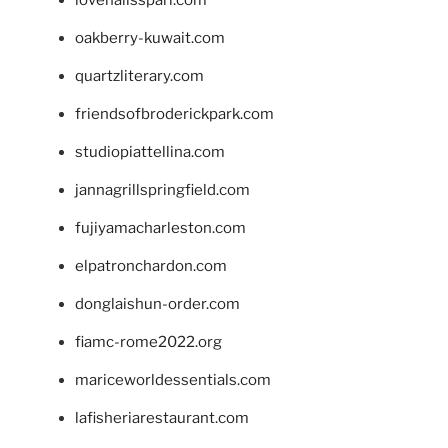
lovenailsspari.com
oakberry-kuwait.com
quartzliterary.com
friendsofbroderickpark.com
studiopiattellina.com
jannagrillspringfield.com
fujiyamacharleston.com
elpatronchardon.com
donglaishun-order.com
fiamc-rome2022.org
mariceworldessentials.com
lafisheriarestaurant.com