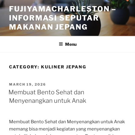
Skip
FUJIYAMACHARLESTON –
to
INFORMASI SEPUTAR
content
MAKANAN JEPANG
Menu
CATEGORY:
KULINER JEPANG
POSTED
MARCH 19, 2026
ON
Membuat Bento Sehat dan
Menyenangkan untuk Anak
Membuat Bento Sehat dan Menyenangkan untuk Anak
memang bisa menjadi kegiatan yang menyenangkan