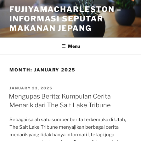
Skip
FUJIYAMACHARLESTON –
to
INFORMASI SEPUTAR
content
MAKANAN JEPANG
Menu
MONTH:
JANUARY 2025
POSTED
JANUARY 23, 2025
ON
Mengupas Berita: Kumpulan Cerita
Menarik dari The Salt Lake Tribune
Sebagai salah satu sumber berita terkemuka di Utah,
The Salt Lake Tribune menyajikan berbagai cerita
menarik yang tidak hanya informatif, tetapi juga