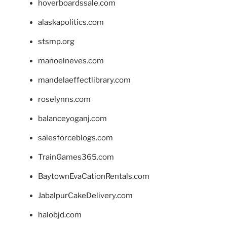
hoverboardssale.com
alaskapolitics.com
stsmp.org
manoelneves.com
mandelaeffectlibrary.com
roselynns.com
balanceyoganj.com
salesforceblogs.com
TrainGames365.com
BaytownEvaCationRentals.com
JabalpurCakeDelivery.com
halobjd.com