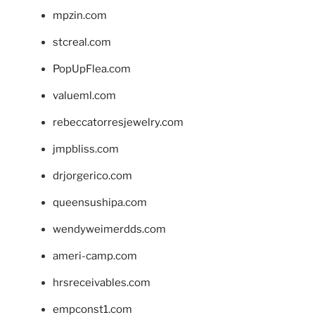
mpzin.com
stcreal.com
PopUpFlea.com
valueml.com
rebeccatorresjewelry.com
jmpbliss.com
drjorgerico.com
queensushipa.com
wendyweimerdds.com
ameri-camp.com
hrsreceivables.com
empconst1.com