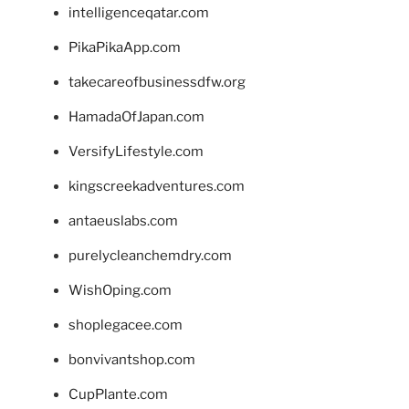
intelligenceqatar.com
PikaPikaApp.com
takecareofbusinessdfw.org
HamadaOfJapan.com
VersifyLifestyle.com
kingscreekadventures.com
antaeuslabs.com
purelycleanchemdry.com
WishOping.com
shoplegacee.com
bonvivantshop.com
CupPlante.com