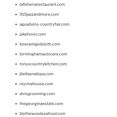
lafisheriarestaurant.com
915jazzandmore.com
aguadulce-countryfair.com
jakehovis.com
bosswingsduluth.com
birminghamautocare.com
tonyscountrykitchen.com
jbellasnailspa.com
mychaihouse.com
alvisgrooming.com
thegeorginaestate.com
blythewoodseafood.com