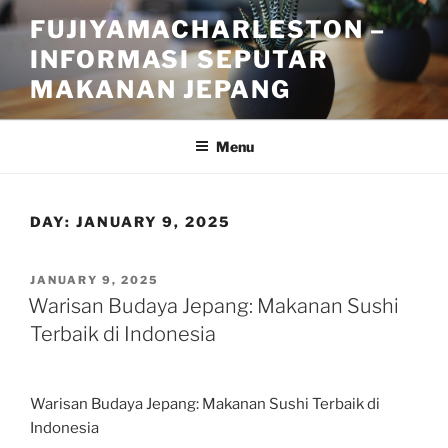
Skip
FUJIYAMACHARLESTON –
to
INFORMASI SEPUTAR
content
MAKANAN JEPANG
Menu
DAY:
JANUARY 9, 2025
POSTED
JANUARY 9, 2025
ON
Warisan Budaya Jepang: Makanan Sushi
Terbaik di Indonesia
Warisan Budaya Jepang: Makanan Sushi Terbaik di
Indonesia