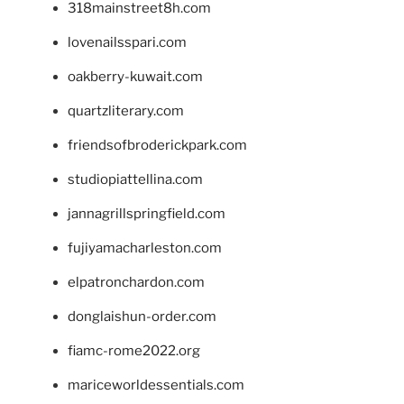
318mainstreet8h.com
lovenailsspari.com
oakberry-kuwait.com
quartzliterary.com
friendsofbroderickpark.com
studiopiattellina.com
jannagrillspringfield.com
fujiyamacharleston.com
elpatronchardon.com
donglaishun-order.com
fiamc-rome2022.org
mariceworldessentials.com