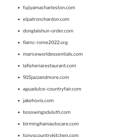
fujiyamacharleston.com
elpatronchardon.com
donglaishun-order.com
fiamc-rome2022.org
mariceworldessentials.com
lafisheriarestaurant.com
915jazzandmore.com
aguadulce-countryfair.com
jakehovis.com
bosswingsduluth.com
birminghamautocare.com
tonyscountrykitchen.com