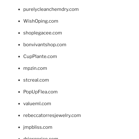
purelycleanchemdry.com
WishOping.com
shoplegacee.com
bonvivantshop.com
CupPlante.com
mpzin.com
stcreal.com
PopUpFlea.com
valueml.com
rebeccatorresjewelry.com
jmpbliss.com