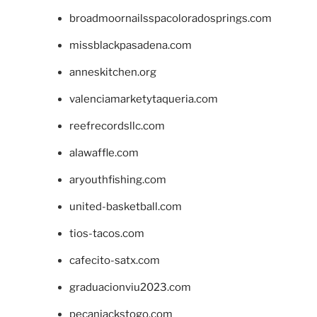
broadmoornailsspacoloradosprings.com
missblackpasadena.com
anneskitchen.org
valenciamarketytaqueria.com
reefrecordsllc.com
alawaffle.com
aryouthfishing.com
united-basketball.com
tios-tacos.com
cafecito-satx.com
graduacionviu2023.com
pecanjackstogo.com