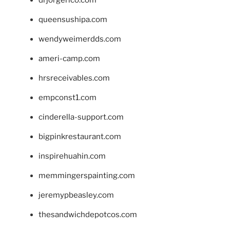
drjorgerico.com
queensushipa.com
wendyweimerdds.com
ameri-camp.com
hrsreceivables.com
empconst1.com
cinderella-support.com
bigpinkrestaurant.com
inspirehuahin.com
memmingerspainting.com
jeremypbeasley.com
thesandwichdepotcos.com