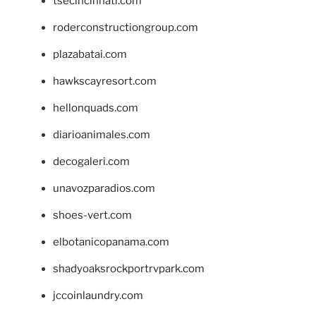
tsecincinnati.com
roderconstructiongroup.com
plazabatai.com
hawkscayresort.com
hellonquads.com
diarioanimales.com
decogaleri.com
unavozparadios.com
shoes-vert.com
elbotanicopanama.com
shadyoaksrockportrvpark.com
jccoinlaundry.com