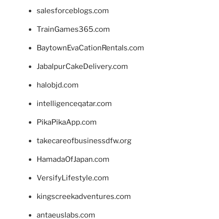
salesforceblogs.com
TrainGames365.com
BaytownEvaCationRentals.com
JabalpurCakeDelivery.com
halobjd.com
intelligenceqatar.com
PikaPikaApp.com
takecareofbusinessdfw.org
HamadaOfJapan.com
VersifyLifestyle.com
kingscreekadventures.com
antaeuslabs.com