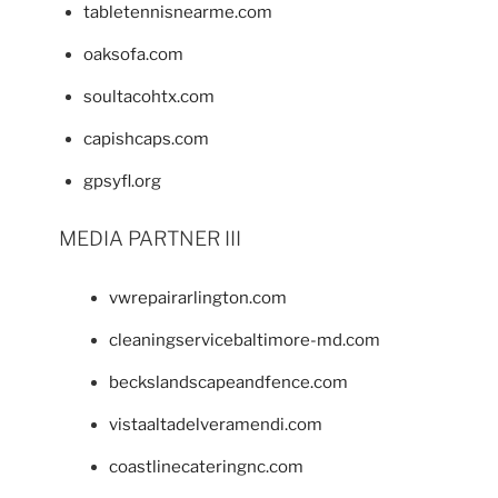
tabletennisnearme.com
oaksofa.com
soultacohtx.com
capishcaps.com
gpsyfl.org
MEDIA PARTNER III
vwrepairarlington.com
cleaningservicebaltimore-md.com
beckslandscapeandfence.com
vistaaltadelveramendi.com
coastlinecateringnc.com