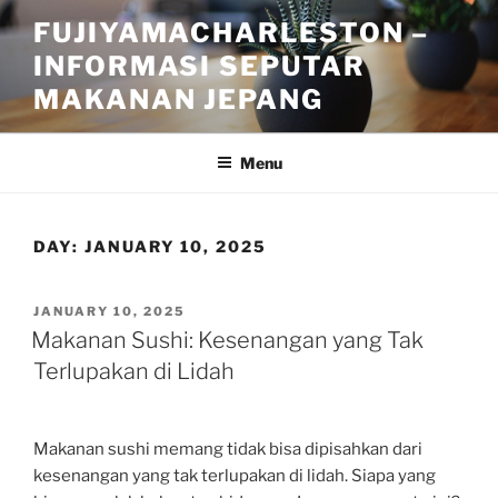
Skip
FUJIYAMACHARLESTON –
to
INFORMASI SEPUTAR
content
MAKANAN JEPANG
Menu
DAY:
JANUARY 10, 2025
POSTED
JANUARY 10, 2025
ON
Makanan Sushi: Kesenangan yang Tak
Terlupakan di Lidah
Makanan sushi memang tidak bisa dipisahkan dari
kesenangan yang tak terlupakan di lidah. Siapa yang