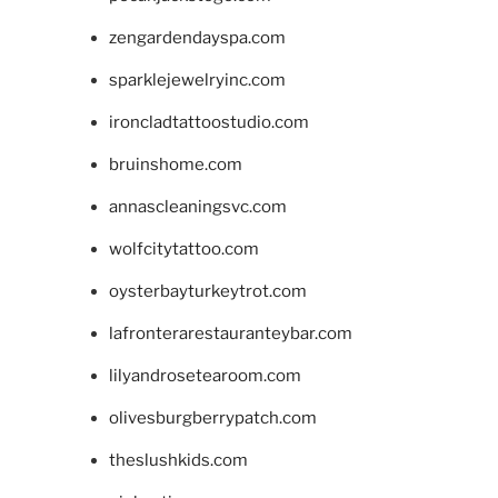
zengardendayspa.com
sparklejewelryinc.com
ironcladtattoostudio.com
bruinshome.com
annascleaningsvc.com
wolfcitytattoo.com
oysterbayturkeytrot.com
lafronterarestauranteybar.com
lilyandrosetearoom.com
olivesburgberrypatch.com
theslushkids.com