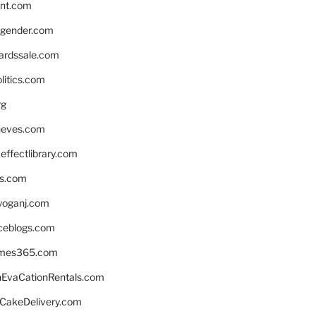
nnt.com
gender.com
ardssale.com
litics.com
rg
neves.com
ffectlibrary.com
ns.com
yoganj.com
rceblogs.com
ames365.com
EvaCationRentals.com
rCakeDelivery.com