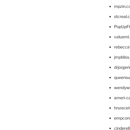
mpzin.c
stcreal.
PopUpFl
valueml
rebecca
jmpblis
drjorger
queensu
wendyw
ameri-
hrsrece
empcon
cinderel