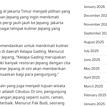
January 2026
 di Jakarta Timur menjadi pilihan yang
December 20
nan Jepang yang ingin menikmati
 pergi jauh-jauh ke Jepang. Jakarta
November 20
agai tempat kuliner Jepang yang
September 20
August 2025
komendasikan untuk menikmati kuliner
July 2025
ah di daerah Kelapa Gading. Menurut
er Jepang, “Kelapa Gading merupakan
June 2025
iki banyak restoran Jepang dengan cita
liner Jepang di sini akan memberikan
May 2025
muaskan bagi para pengunjung.”
April 2025
lain yang juga menjadi tujuan wisata
March 2025
r adalah Cibubur. Di sini, pengunjung
February 2025
angan Jepang seperti sushi, ramen,
terbaik. Menurut Pak Budi, seorang
January 2025