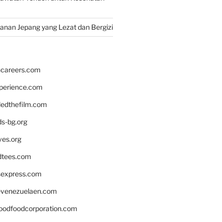
nan Jepang yang Lezat dan Bergizi
hcareers.com
xperience.com
edthefilm.com
ds-bg.org
ves.org
tees.com
rsexpress.com
venezuelaen.com
oodfoodcorporation.com