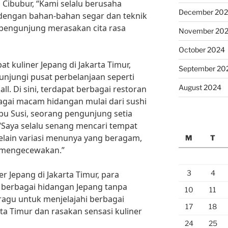
 Cibubur, “Kami selalu berusaha
December 20
dengan bahan-bahan segar dan teknik
pengunjung merasakan cita rasa
November 20
October 2024
at kuliner Jepang di Jakarta Timur,
September 20
njungi pusat perbelanjaan seperti
August 2024
l. Di sini, terdapat berbagai restoran
agai macam hidangan mulai dari sushi
bu Susi, seorang pengunjung setia
 “Saya selalu senang mencari tempat
selain variasi menunya yang beragam,
M
T
h mengecewakan.”
3
4
 Jepang di Jakarta Timur, para
berbagai hidangan Jepang tanpa
10
11
n ragu untuk menjelajahi berbagai
17
18
rta Timur dan rasakan sensasi kuliner
24
25