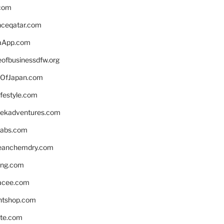
.com
enceqatar.com
aApp.com
eofbusinessdfw.org
OfJapan.com
ifestyle.com
eekadventures.com
labs.com
leanchemdry.com
ing.com
acee.com
ntshop.com
te.com