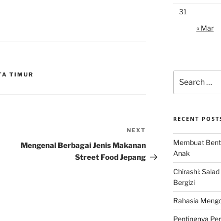
31
« Mar
Search
TA TIMUR
for:
RECENT POST
NEXT
Next
Membuat Bent
Post
Mengenal Berbagai Jenis Makanan
Anak
Street Food Jepang
Chirashi: Sala
Bergizi
Rahasia Mengo
Pentingnya Pe