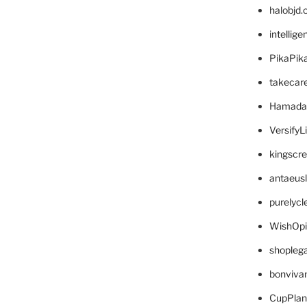
halobjd
intellig
PikaPik
takecar
Hamada
VersifyL
kingscr
antaeus
purelyc
WishOp
shopleg
bonviva
CupPlan