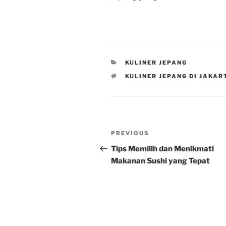
CATEGORIES
KULINER JEPANG
TAGS
KULINER JEPANG DI JAKAR
Post
Previous
PREVIOUS
navigation
Post
Tips Memilih dan Menikmati
Makanan Sushi yang Tepat