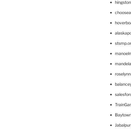
hingsto
choosea
hoverbo
alaskapo
stsmp.o
manoel
mandelae
roselyn
balance
salesfo
TrainG
Baytown
Jabalpu