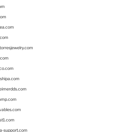
om
com
ea.com
.com
torresjewelry.com
s.com
ico.com
shipa.com
eimerdds.com
camp.com
ivables.com
st1.com
la-support.com