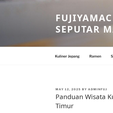
Skip
to
FUJIYAMAC
content
SEPUTAR 
Kuliner Jepang
Ramen
S
POSTED
MAY 12, 2025
BY
ADMINFUJ
ON
Panduan Wisata Ku
Timur