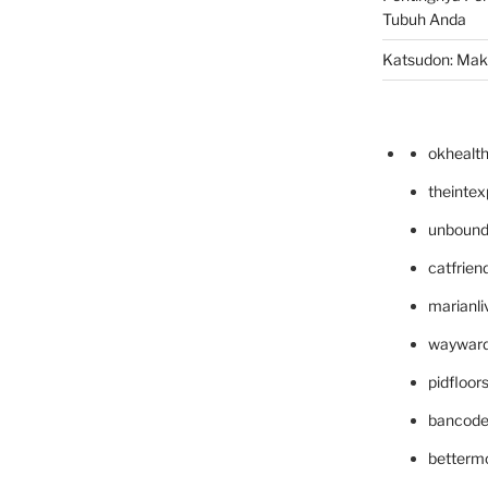
Tubuh Anda
Katsudon: Maka
okhealt
theinte
unbound
catfrien
marianli
wayward
pidfloo
bancode
betterm