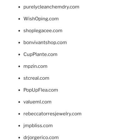
purelycleanchemdry.com
WishOping.com
shoplegacee.com
bonvivantshop.com
CupPlante.com
mpzin.com
stcreal.com
PopUpFlea.com
valueml.com
rebeccatorresjewelry.com
jmpbliss.com
drjorgerico.com