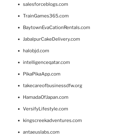
salesforceblogs.com
TrainGames365.com
BaytownEvaCationRentals.com
JabalpurCakeDelivery.com
halobjd.com
intelligenceqatar.com
PikaPikaApp.com
takecareofbusinessdfw.org
HamadaOfJapan.com
VersifyLifestyle.com
kingscreekadventures.com
antaeuslabs.com