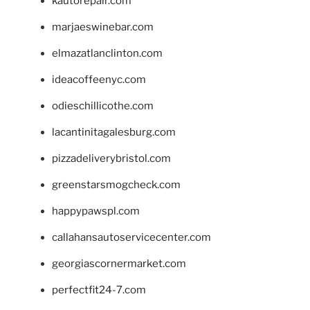
kautorepair.com
marjaeswinebar.com
elmazatlanclinton.com
ideacoffeenyc.com
odieschillicothe.com
lacantinitagalesburg.com
pizzadeliverybristol.com
greenstarsmogcheck.com
happypawspl.com
callahansautoservicecenter.com
georgiascornermarket.com
perfectfit24-7.com