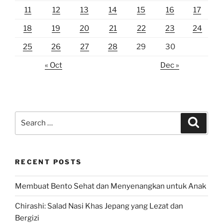
11
12
13
14
15
16
17
18
19
20
21
22
23
24
25
26
27
28
29
30
« Oct
Dec »
Search
Search
for:
RECENT POSTS
Membuat Bento Sehat dan Menyenangkan untuk Anak
Chirashi: Salad Nasi Khas Jepang yang Lezat dan
Bergizi