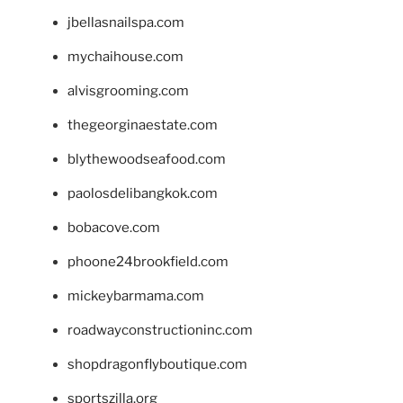
jbellasnailspa.com
mychaihouse.com
alvisgrooming.com
thegeorginaestate.com
blythewoodseafood.com
paolosdelibangkok.com
bobacove.com
phoone24brookfield.com
mickeybarmama.com
roadwayconstructioninc.com
shopdragonflyboutique.com
sportszilla.org