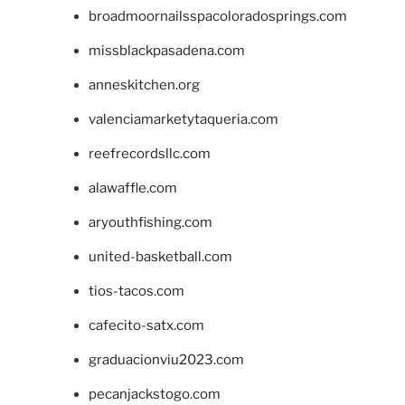
broadmoornailsspacoloradosprings.com
missblackpasadena.com
anneskitchen.org
valenciamarketytaqueria.com
reefrecordsllc.com
alawaffle.com
aryouthfishing.com
united-basketball.com
tios-tacos.com
cafecito-satx.com
graduacionviu2023.com
pecanjackstogo.com