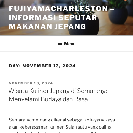
Skip
FUJIYAMACHARLESTON –
to
INFORMASI SEPUTAR
content
MAKANAN JEPANG
Menu
DAY:
NOVEMBER 13, 2024
POSTED
NOVEMBER 13, 2024
ON
Wisata Kuliner Jepang di Semarang:
Menyelami Budaya dan Rasa
Semarang memang dikenal sebagai kota yang kaya
akan keberagaman kuliner. Salah satu yang paling