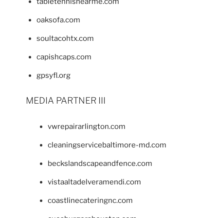
tabletennisnearme.com
oaksofa.com
soultacohtx.com
capishcaps.com
gpsyfl.org
MEDIA PARTNER III
vwrepairarlington.com
cleaningservicebaltimore-md.com
beckslandscapeandfence.com
vistaaltadelveramendi.com
coastlinecateringnc.com