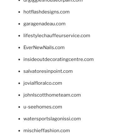
drgiggleshouseofpain.com
hotflashdesigns.com
garagenadeau.com
lifestylechauffeurservice.com
EverNewNails.com
insideoutdecoratingcentre.com
salvatoresinpoint.com
jovialfloralco.com
johnlscotthometeam.com
u-seehomes.com
watersportslagonissi.com
mischieffashion.com