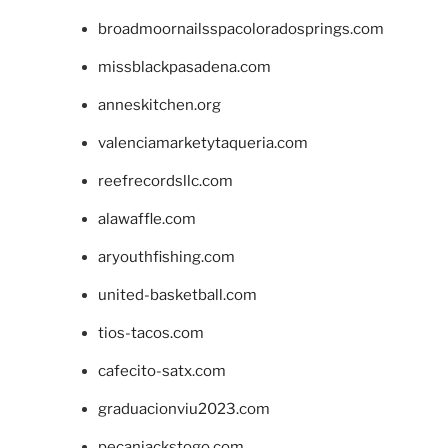
broadmoornailsspacoloradosprings.com
missblackpasadena.com
anneskitchen.org
valenciamarketytaqueria.com
reefrecordsllc.com
alawaffle.com
aryouthfishing.com
united-basketball.com
tios-tacos.com
cafecito-satx.com
graduacionviu2023.com
pecanjackstogo.com