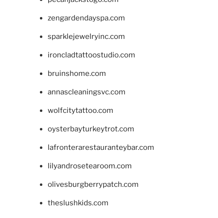
zengardendayspa.com
sparklejewelryinc.com
ironcladtattoostudio.com
bruinshome.com
annascleaningsvc.com
wolfcitytattoo.com
oysterbayturkeytrot.com
lafronterarestauranteybar.com
lilyandrosetearoom.com
olivesburgberrypatch.com
theslushkids.com