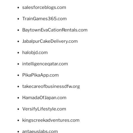
salesforceblogs.com
TrainGames365.com
BaytownEvaCationRentals.com
JabalpurCakeDelivery.com
halobjd.com
intelligenceqatar.com
PikaPikaApp.com
takecareofbusinessdfw.org
HamadaOfJapan.com
VersifyLifestyle.com
kingscreekadventures.com
antaeuslabs.com