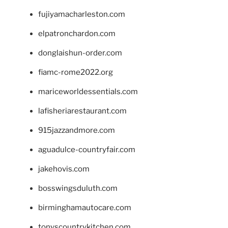
fujiyamacharleston.com
elpatronchardon.com
donglaishun-order.com
fiamc-rome2022.org
mariceworldessentials.com
lafisheriarestaurant.com
915jazzandmore.com
aguadulce-countryfair.com
jakehovis.com
bosswingsduluth.com
birminghamautocare.com
tonyscountrykitchen.com