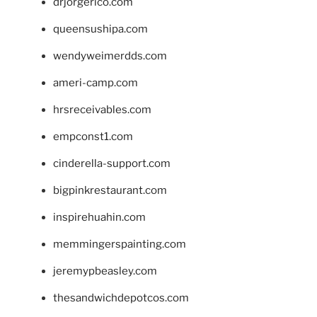
drjorgerico.com
queensushipa.com
wendyweimerdds.com
ameri-camp.com
hrsreceivables.com
empconst1.com
cinderella-support.com
bigpinkrestaurant.com
inspirehuahin.com
memmingerspainting.com
jeremypbeasley.com
thesandwichdepotcos.com