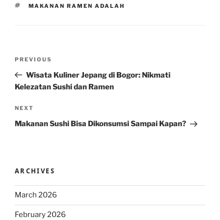
TAGS
MAKANAN RAMEN ADALAH
Post
Previous
PREVIOUS
navigation
Post
Wisata Kuliner Jepang di Bogor: Nikmati
Kelezatan Sushi dan Ramen
Next
NEXT
Post
Makanan Sushi Bisa Dikonsumsi Sampai Kapan?
ARCHIVES
March 2026
February 2026