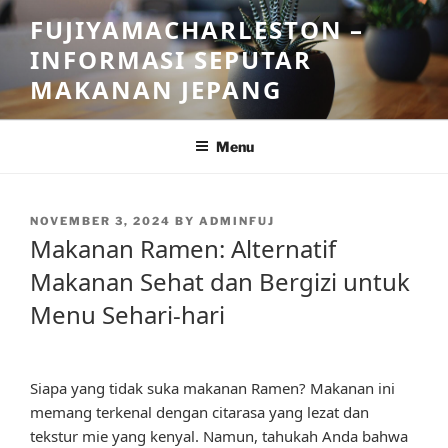
Skip
FUJIYAMACHARLESTON –
to
INFORMASI SEPUTAR
content
MAKANAN JEPANG
Menu
POSTED
NOVEMBER 3, 2024
BY
ADMINFUJ
ON
Makanan Ramen: Alternatif
Makanan Sehat dan Bergizi untuk
Menu Sehari-hari
Siapa yang tidak suka makanan Ramen? Makanan ini
memang terkenal dengan citarasa yang lezat dan
tekstur mie yang kenyal. Namun, tahukah Anda bahwa