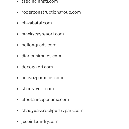
tsecincinnati.com
roderconstructiongroup.com
plazabatai.com
hawkscayresort.com
hellonquads.com
diarioanimales.com
decogaleri.com
unavozparadios.com
shoes-vert.com
elbotanicopanama.com
shadyoaksrockportrvpark.com
jccoinlaundry.com