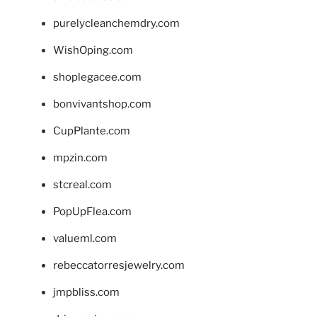
purelycleanchemdry.com
WishOping.com
shoplegacee.com
bonvivantshop.com
CupPlante.com
mpzin.com
stcreal.com
PopUpFlea.com
valueml.com
rebeccatorresjewelry.com
jmpbliss.com