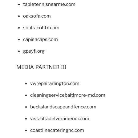
tabletennisnearme.com
oaksofa.com
soultacohtx.com
capishcaps.com
gpsyfl.org
MEDIA PARTNER III
vwrepairarlington.com
cleaningservicebaltimore-md.com
beckslandscapeandfence.com
vistaaltadelveramendi.com
coastlinecateringnc.com