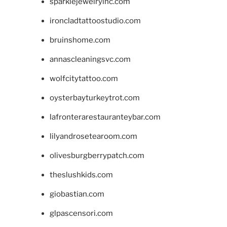
sparklejewelryinc.com
ironcladtattoostudio.com
bruinshome.com
annascleaningsvc.com
wolfcitytattoo.com
oysterbayturkeytrot.com
lafronterarestauranteybar.com
lilyandrosetearoom.com
olivesburgberrypatch.com
theslushkids.com
giobastian.com
glpascensori.com