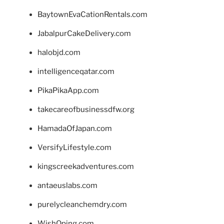
BaytownEvaCationRentals.com
JabalpurCakeDelivery.com
halobjd.com
intelligenceqatar.com
PikaPikaApp.com
takecareofbusinessdfw.org
HamadaOfJapan.com
VersifyLifestyle.com
kingscreekadventures.com
antaeuslabs.com
purelycleanchemdry.com
WishOping.com