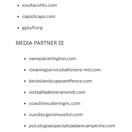
soultacohtx.com
capishcaps.com
gpsyfl.org
MEDIA PARTNER III
vwrepairarlington.com
cleaningservicebaltimore-md.com
beckslandscapeandfence.com
vistaaltadelveramendi.com
coastlinecateringnc.com
cuesburgershouston.com
psicologiaespecializadaencampeche.com