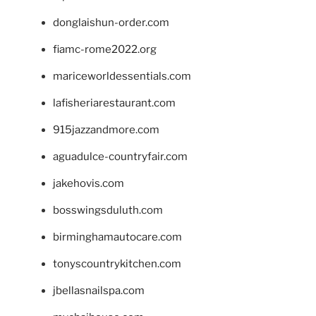
donglaishun-order.com
fiamc-rome2022.org
mariceworldessentials.com
lafisheriarestaurant.com
915jazzandmore.com
aguadulce-countryfair.com
jakehovis.com
bosswingsduluth.com
birminghamautocare.com
tonyscountrykitchen.com
jbellasnailspa.com