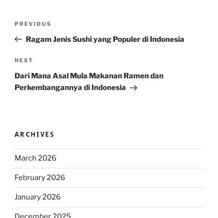
Post
Previous
PREVIOUS
navigation
Post
Ragam Jenis Sushi yang Populer di Indonesia
Next
NEXT
Post
Dari Mana Asal Mula Makanan Ramen dan
Perkembangannya di Indonesia
ARCHIVES
March 2026
February 2026
January 2026
December 2025