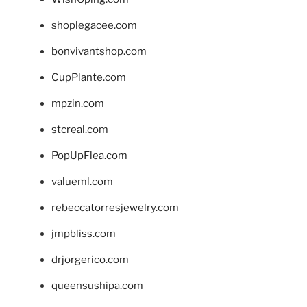
shoplegacee.com
bonvivantshop.com
CupPlante.com
mpzin.com
stcreal.com
PopUpFlea.com
valueml.com
rebeccatorresjewelry.com
jmpbliss.com
drjorgerico.com
queensushipa.com