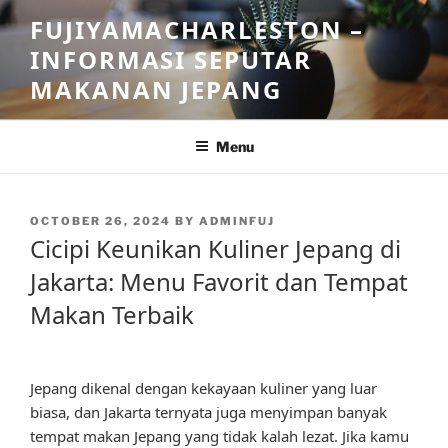
Skip
FUJIYAMACHARLESTON –
to
INFORMASI SEPUTAR
content
MAKANAN JEPANG
Menu
POSTED
OCTOBER 26, 2024
BY
ADMINFUJ
ON
Cicipi Keunikan Kuliner Jepang di
Jakarta: Menu Favorit dan Tempat
Makan Terbaik
Jepang dikenal dengan kekayaan kuliner yang luar
biasa, dan Jakarta ternyata juga menyimpan banyak
tempat makan Jepang yang tidak kalah lezat. Jika kamu