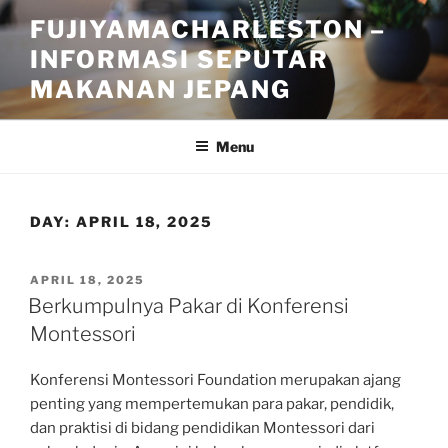
Skip
FUJIYAMACHARLESTON –
to
INFORMASI SEPUTAR
content
MAKANAN JEPANG
Menu
DAY:
APRIL 18, 2025
POSTED
APRIL 18, 2025
ON
Berkumpulnya Pakar di Konferensi
Montessori
Konferensi Montessori Foundation merupakan ajang
penting yang mempertemukan para pakar, pendidik,
dan praktisi di bidang pendidikan Montessori dari