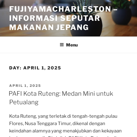
Skip
FUJIYAMACHARLESTON –
to
INFORMASI SEPUTAR
content
MAKANAN JEPANG
Menu
DAY:
APRIL 1, 2025
POSTED
APRIL 1, 2025
ON
PAFI Kota Ruteng: Medan Mini untuk
Petualang
Kota Ruteng, yang terletak di tengah-tengah pulau
Flores, Nusa Tenggara Timur, dikenal dengan
keindahan alamnya yang menakjubkan dan kekayaan