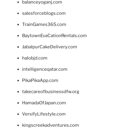
balanceyoganj.com
salesforceblogs.com
TrainGames365.com
BaytownEvaCationRentals.com
JabalpurCakeDelivery.com
halobjd.com
intelligenceqatar.com
PikaPikaApp.com
takecareofbusinessdfw.org
HamadaOfJapan.com
VersifyLifestyle.com
kingscreekadventures.com