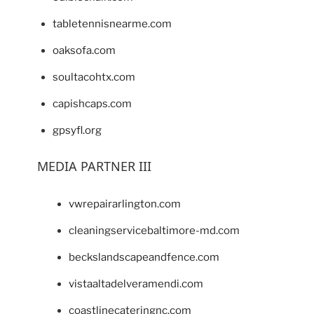
tabletennisnearme.com
oaksofa.com
soultacohtx.com
capishcaps.com
gpsyfl.org
MEDIA PARTNER III
vwrepairarlington.com
cleaningservicebaltimore-md.com
beckslandscapeandfence.com
vistaaltadelveramendi.com
coastlinecateringnc.com