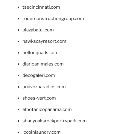
tsecincinnati.com
roderconstructiongroup.com
plazabatai.com
hawkscayresort.com
hellonquads.com
diarioanimales.com
decogaleri.com
unavozparadios.com
shoes-vert.com
elbotanicopanama.com
shadyoaksrockportrvpark.com
jccoinlaundry.com