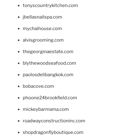
tonyscountrykitchen.com
jbellasnailspa.com
mychaihouse.com
alvisgrooming.com
thegeorginaestate.com
blythewoodseafood.com
paolosdelibangkok.com
bobacove.com
phoone24brookfield.com
mickeybarmama.com
roadwayconstructioninc.com
shopdragonflyboutique.com