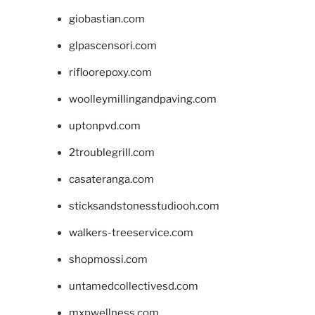
giobastian.com
glpascensori.com
rifloorepoxy.com
woolleymillingandpaving.com
uptonpvd.com
2troublegrill.com
casateranga.com
sticksandstonesstudiooh.com
walkers-treeservice.com
shopmossi.com
untamedcollectivesd.com
mxpwellness.com