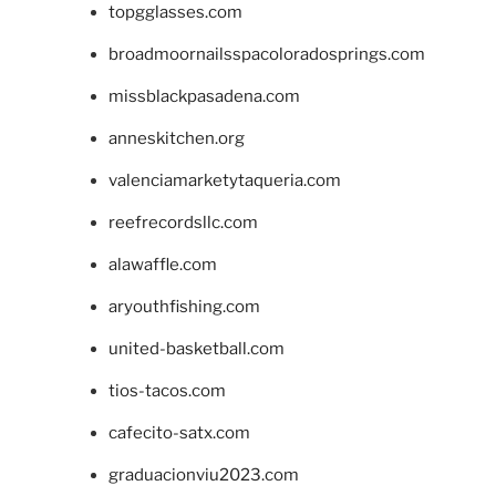
topgglasses.com
broadmoornailsspacoloradosprings.com
missblackpasadena.com
anneskitchen.org
valenciamarketytaqueria.com
reefrecordsllc.com
alawaffle.com
aryouthfishing.com
united-basketball.com
tios-tacos.com
cafecito-satx.com
graduacionviu2023.com