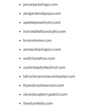
pecanjackstogo.com
zengardendayspa.com
sparklejewelryinc.com
ironcladtattoostudio.com
bruinshome.com
annascleaningsvc.com
wolfcitytattoo.com
oysterbayturkeytrot.com
lafronterarestauranteybar.com
lilyandrosetearoom.com
olivesburgberrypatch.com
theslushkids.com