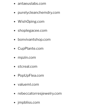
antaeuslabs.com
purelycleanchemdry.com
WishOping.com
shoplegacee.com
bonvivantshop.com
CupPlante.com
mpzin.com
stcreal.com
PopUpFlea.com
valueml.com
rebeccatorresjewelry.com
jmpbliss.com