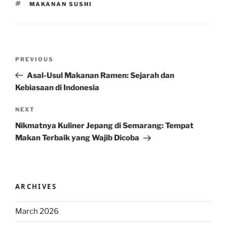
TAGS
MAKANAN SUSHI
Post
Previous
PREVIOUS
navigation
Post
Asal-Usul Makanan Ramen: Sejarah dan
Kebiasaan di Indonesia
Next
NEXT
Post
Nikmatnya Kuliner Jepang di Semarang: Tempat
Makan Terbaik yang Wajib Dicoba
ARCHIVES
March 2026