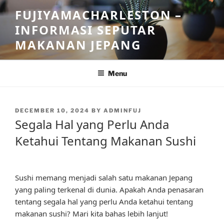
Skip
FUJIYAMACHARLESTON –
to
INFORMASI SEPUTAR
content
MAKANAN JEPANG
Menu
POSTED
DECEMBER 10, 2024
BY
ADMINFUJ
ON
Segala Hal yang Perlu Anda
Ketahui Tentang Makanan Sushi
Sushi memang menjadi salah satu makanan Jepang
yang paling terkenal di dunia. Apakah Anda penasaran
tentang segala hal yang perlu Anda ketahui tentang
makanan sushi? Mari kita bahas lebih lanjut!