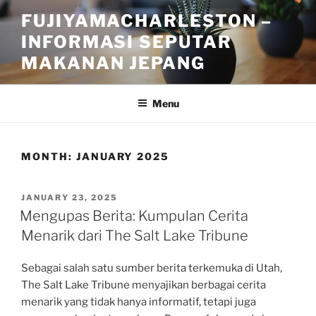
Skip
FUJIYAMACHARLESTON –
to
INFORMASI SEPUTAR
content
MAKANAN JEPANG
Menu
MONTH:
JANUARY 2025
POSTED
JANUARY 23, 2025
ON
Mengupas Berita: Kumpulan Cerita
Menarik dari The Salt Lake Tribune
Sebagai salah satu sumber berita terkemuka di Utah,
The Salt Lake Tribune menyajikan berbagai cerita
menarik yang tidak hanya informatif, tetapi juga