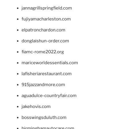
jannagrillspringfield.com
fujiyamacharleston.com
elpatronchardon.com
donglaishun-order.com
fiamc-rome2022.org
mariceworldessentials.com
lafisheriarestaurant.com
915jazzandmore.com
aguadulce-countryfair.com
jakehovis.com
bosswingsduluth.com
birminghamautocare.com