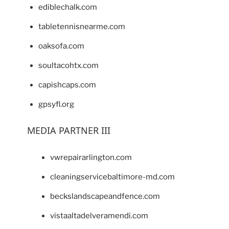
ediblechalk.com
tabletennisnearme.com
oaksofa.com
soultacohtx.com
capishcaps.com
gpsyfl.org
MEDIA PARTNER III
vwrepairarlington.com
cleaningservicebaltimore-md.com
beckslandscapeandfence.com
vistaaltadelveramendi.com