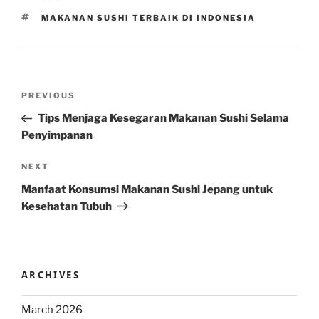
TAGS
MAKANAN SUSHI TERBAIK DI INDONESIA
Post
Previous
PREVIOUS
navigation
Post
Tips Menjaga Kesegaran Makanan Sushi Selama
Penyimpanan
Next
NEXT
Post
Manfaat Konsumsi Makanan Sushi Jepang untuk
Kesehatan Tubuh
ARCHIVES
March 2026