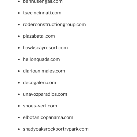
bennusehgall.com
tsecincinnati.com
roderconstructiongroup.com
plazabatai.com
hawkscayresort.com
hellonquads.com
diarioanimales.com
decogaleri.com
unavozparadios.com
shoes-vert.com
elbotanicopanama.com
shadyoaksrockportrvpark.com