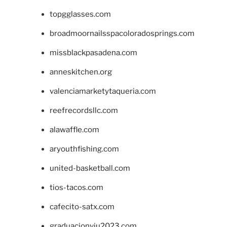
topgglasses.com
broadmoornailsspacoloradosprings.com
missblackpasadena.com
anneskitchen.org
valenciamarketytaqueria.com
reefrecordsllc.com
alawaffle.com
aryouthfishing.com
united-basketball.com
tios-tacos.com
cafecito-satx.com
graduacionviu2023.com