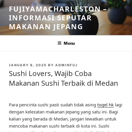
Skip
FUJIYAMACHARLESTON –
to
INFORMASI SEPUTAR
content
MAKANAN JEPANG
Menu
POSTED
JANUARY 8, 2025
BY
ADMINFUJ
ON
Sushi Lovers, Wajib Coba
Makanan Sushi Terbaik di Medan
Para pencinta sushi pasti sudah tidak asing
togel hk
lagi
dengan kelezatan makanan Jepang yang satu ini. Bagi
kalian yang berada di Medan, jangan lewatkan untuk
mencoba makanan sushi terbaik di kota ini. Sushi