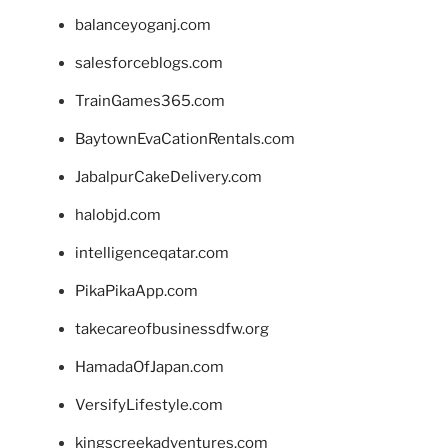
balanceyoganj.com
salesforceblogs.com
TrainGames365.com
BaytownEvaCationRentals.com
JabalpurCakeDelivery.com
halobjd.com
intelligenceqatar.com
PikaPikaApp.com
takecareofbusinessdfw.org
HamadaOfJapan.com
VersifyLifestyle.com
kingscreekadventures.com