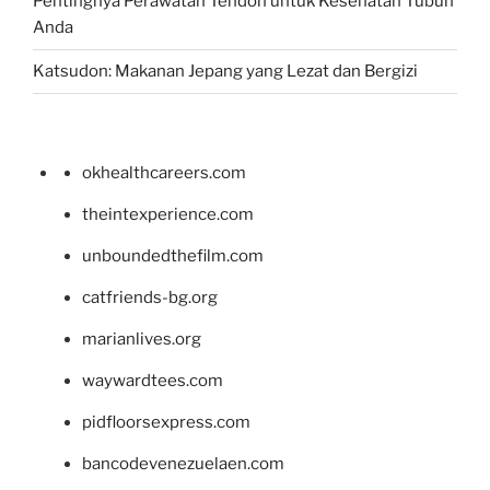
Pentingnya Perawatan Tendon untuk Kesehatan Tubuh
Anda
Katsudon: Makanan Jepang yang Lezat dan Bergizi
okhealthcareers.com
theintexperience.com
unboundedthefilm.com
catfriends-bg.org
marianlives.org
waywardtees.com
pidfloorsexpress.com
bancodevenezuelaen.com