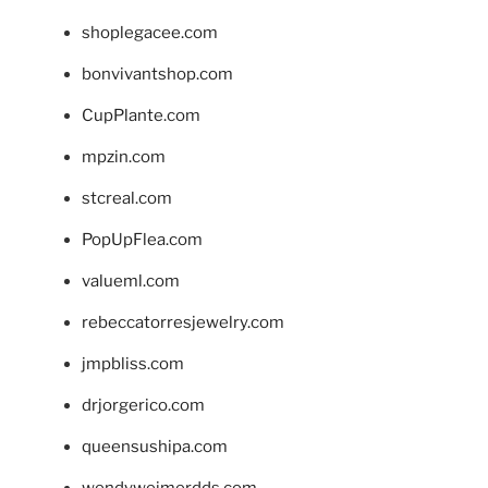
shoplegacee.com
bonvivantshop.com
CupPlante.com
mpzin.com
stcreal.com
PopUpFlea.com
valueml.com
rebeccatorresjewelry.com
jmpbliss.com
drjorgerico.com
queensushipa.com
wendyweimerdds.com