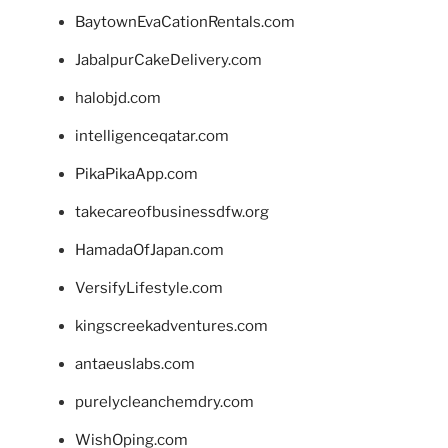
BaytownEvaCationRentals.com
JabalpurCakeDelivery.com
halobjd.com
intelligenceqatar.com
PikaPikaApp.com
takecareofbusinessdfw.org
HamadaOfJapan.com
VersifyLifestyle.com
kingscreekadventures.com
antaeuslabs.com
purelycleanchemdry.com
WishOping.com