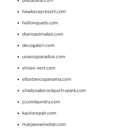
plazabatai.com
hawkscayresort.com
hellonquads.com
diarioanimales.com
decogaleri.com
unavozparadios.com
shoes-vert.com
elbotanicopanama.com
shadyoaksrockportrvpark.com
jccoinlaundry.com
kautorepair.com
marjaeswinebar.com