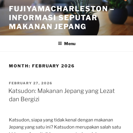
Skip
FUJIYAMACHARLESTON –
to
INFORMASI SEPUTAR
content
MAKANAN JEPANG
Menu
MONTH:
FEBRUARY 2026
POSTED
FEBRUARY 27, 2026
ON
Katsudon: Makanan Jepang yang Lezat
dan Bergizi
Katsudon, siapa yang tidak kenal dengan makanan
Jepang yang satu ini? Katsudon merupakan salah satu