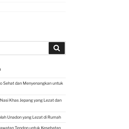
Search
S
o Sehat dan Menyenangkan untuk
d Nasi Khas Jepang yang Lezat dan
lah Unadon yang Lezat di Rumah
rawatan Tendon untuk Kesehatan