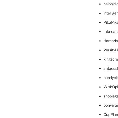
halobjd
intellig
PikaPik
takecar
Hamada
VersifyL
kingscr
antaeus
purelyc
WishOp
shopleg
bonviva
CupPlan