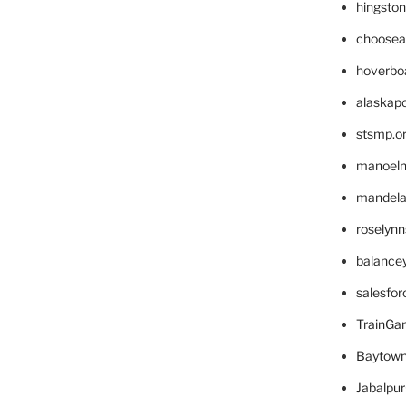
hingsto
choosea
hoverbo
alaskapo
stsmp.o
manoel
mandelae
roselyn
balance
salesfo
TrainG
Baytown
Jabalpu