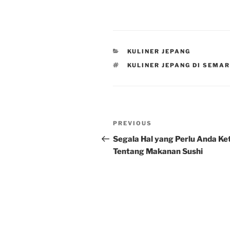
CATEGORIES
KULINER JEPANG
TAGS
KULINER JEPANG DI SEMA
Post
Previous
PREVIOUS
navigation
Post
Segala Hal yang Perlu Anda Ke
Tentang Makanan Sushi