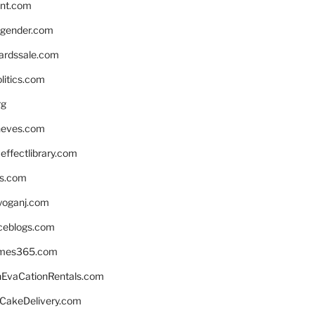
nnt.com
gender.com
ardssale.com
litics.com
rg
neves.com
ffectlibrary.com
ns.com
yoganj.com
rceblogs.com
ames365.com
EvaCationRentals.com
rCakeDelivery.com