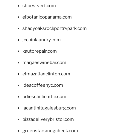
shoes-vert.com
elbotanicopanama.com
shadyoaksrockportrvpark.com
jccoinlaundry.com
kautorepair.com
marjaeswinebar.com
elmazatlanclinton.com
ideacoffeenyc.com
odieschillicothe.com
lacantinitagalesburg.com
pizzadeliverybristol.com
greenstarsmogcheck.com