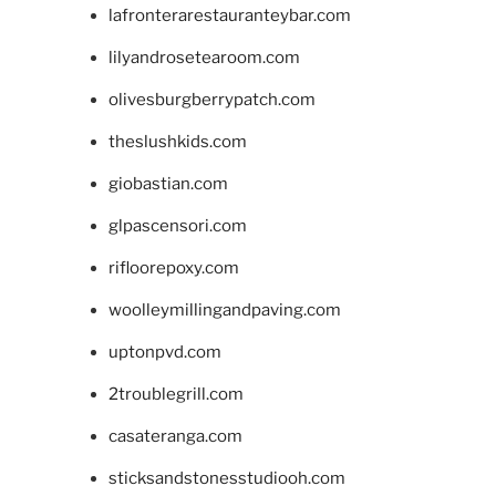
lafronterarestauranteybar.com
lilyandrosetearoom.com
olivesburgberrypatch.com
theslushkids.com
giobastian.com
glpascensori.com
rifloorepoxy.com
woolleymillingandpaving.com
uptonpvd.com
2troublegrill.com
casateranga.com
sticksandstonesstudiooh.com