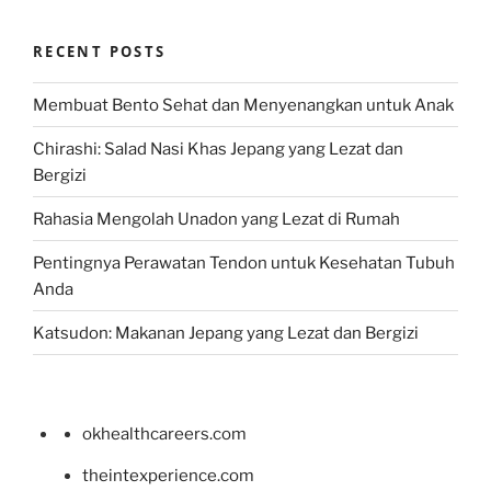
RECENT POSTS
Membuat Bento Sehat dan Menyenangkan untuk Anak
Chirashi: Salad Nasi Khas Jepang yang Lezat dan
Bergizi
Rahasia Mengolah Unadon yang Lezat di Rumah
Pentingnya Perawatan Tendon untuk Kesehatan Tubuh
Anda
Katsudon: Makanan Jepang yang Lezat dan Bergizi
okhealthcareers.com
theintexperience.com