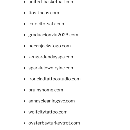
united-basketball.com
tios-tacos.com
cafecito-satx.com
graduacionviu2023.com
pecanjackstogo.com
zengardendayspa.com
sparklejewelryinc.com
ironcladtattoostudio.com
bruinshome.com
annascleaningsvc.com
wolfcitytattoo.com
oysterbayturkeytrot.com