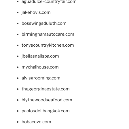
aguadulce-countryfair.com
jakehovis.com
bosswingsduluth.com
birminghamautocare.com
tonyscountrykitchen.com
jbellasnailspa.com
mychaihouse.com
alvisgrooming.com
thegeorginaestate.com
blythewoodseafood.com
paolosdelibangkok.com
bobacove.com