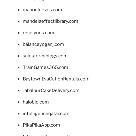
manoelneves.com
mandelaeffectlibrary.com
roselynns.com
balanceyoganj.com
salesforceblogs.com
TrainGames365.com
BaytownEvaCationRentals.com
JabalpurCakeDelivery.com
halobjd.com
intelligenceqatar.com
PikaPikaApp.com