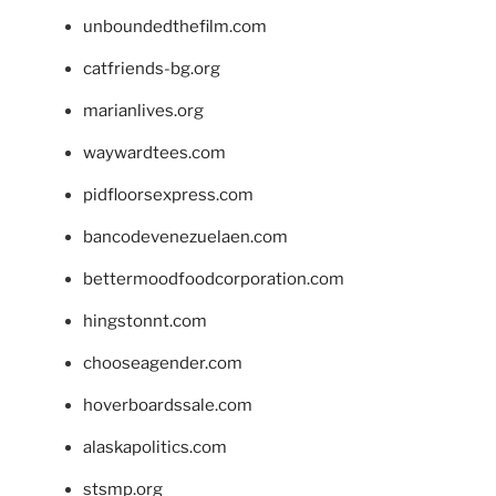
unboundedthefilm.com
catfriends-bg.org
marianlives.org
waywardtees.com
pidfloorsexpress.com
bancodevenezuelaen.com
bettermoodfoodcorporation.com
hingstonnt.com
chooseagender.com
hoverboardssale.com
alaskapolitics.com
stsmp.org