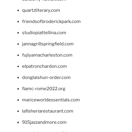
quartzliterary.com
friendsofbroderickpark.com
studiopiattellina.com
jannagrillspringfield.com
fujiyamacharleston.com
elpatronchardon.com
donglaishun-order.com
fiamc-rome2022.org
mariceworldessentials.com
lafisheriarestaurant.com
915jazzandmore.com