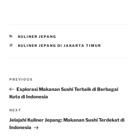
CATEGORIES
KULINER JEPANG
TAGS
KULINER JEPANG DI JAKARTA TIMUR
Post
Previous
PREVIOUS
navigation
Post
Explorasi Makanan Sushi Terbaik di Berbagai
Kota di Indonesia
Next
NEXT
Post
Jelajahi Kuliner Jepang: Makanan Sushi Terdekat di
Indonesia