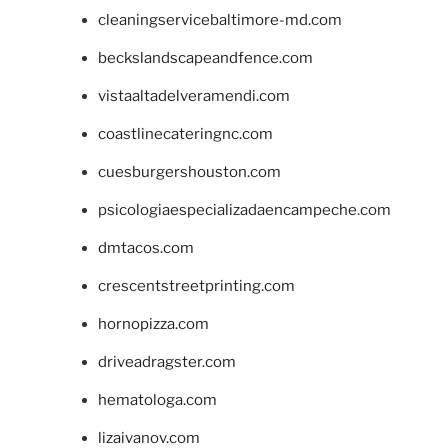
cleaningservicebaltimore-md.com
beckslandscapeandfence.com
vistaaltadelveramendi.com
coastlinecateringnc.com
cuesburgershouston.com
psicologiaespecializadaencampeche.com
dmtacos.com
crescentstreetprinting.com
hornopizza.com
driveadragster.com
hematologa.com
lizaivanov.com