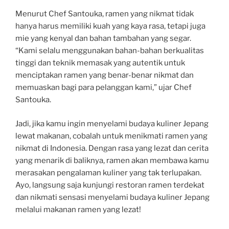
Menurut Chef Santouka, ramen yang nikmat tidak
hanya harus memiliki kuah yang kaya rasa, tetapi juga
mie yang kenyal dan bahan tambahan yang segar.
“Kami selalu menggunakan bahan-bahan berkualitas
tinggi dan teknik memasak yang autentik untuk
menciptakan ramen yang benar-benar nikmat dan
memuaskan bagi para pelanggan kami,” ujar Chef
Santouka.
Jadi, jika kamu ingin menyelami budaya kuliner Jepang
lewat makanan, cobalah untuk menikmati ramen yang
nikmat di Indonesia. Dengan rasa yang lezat dan cerita
yang menarik di baliknya, ramen akan membawa kamu
merasakan pengalaman kuliner yang tak terlupakan.
Ayo, langsung saja kunjungi restoran ramen terdekat
dan nikmati sensasi menyelami budaya kuliner Jepang
melalui makanan ramen yang lezat!