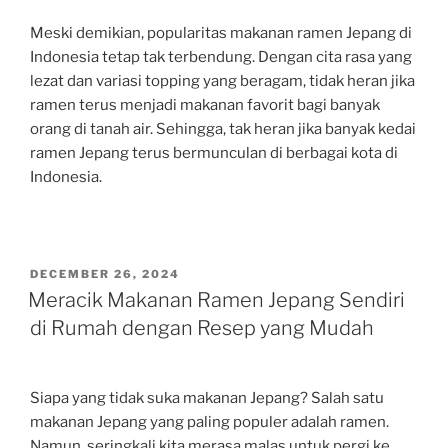
Meski demikian, popularitas makanan ramen Jepang di
Indonesia tetap tak terbendung. Dengan cita rasa yang
lezat dan variasi topping yang beragam, tidak heran jika
ramen terus menjadi makanan favorit bagi banyak
orang di tanah air. Sehingga, tak heran jika banyak kedai
ramen Jepang terus bermunculan di berbagai kota di
Indonesia.
POSTED
DECEMBER 26, 2024
ON
Meracik Makanan Ramen Jepang Sendiri
di Rumah dengan Resep yang Mudah
Siapa yang tidak suka makanan Jepang? Salah satu
makanan Jepang yang paling populer adalah ramen.
Namun, seringkali kita merasa malas untuk pergi ke