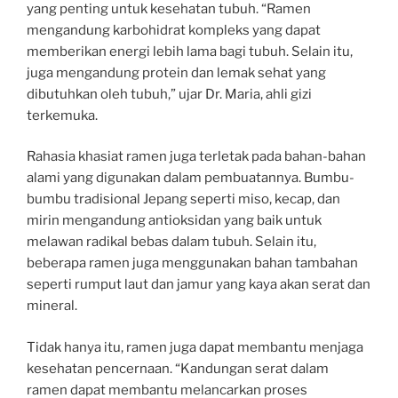
yang penting untuk kesehatan tubuh. “Ramen
mengandung karbohidrat kompleks yang dapat
memberikan energi lebih lama bagi tubuh. Selain itu,
juga mengandung protein dan lemak sehat yang
dibutuhkan oleh tubuh,” ujar Dr. Maria, ahli gizi
terkemuka.
Rahasia khasiat ramen juga terletak pada bahan-bahan
alami yang digunakan dalam pembuatannya. Bumbu-
bumbu tradisional Jepang seperti miso, kecap, dan
mirin mengandung antioksidan yang baik untuk
melawan radikal bebas dalam tubuh. Selain itu,
beberapa ramen juga menggunakan bahan tambahan
seperti rumput laut dan jamur yang kaya akan serat dan
mineral.
Tidak hanya itu, ramen juga dapat membantu menjaga
kesehatan pencernaan. “Kandungan serat dalam
ramen dapat membantu melancarkan proses