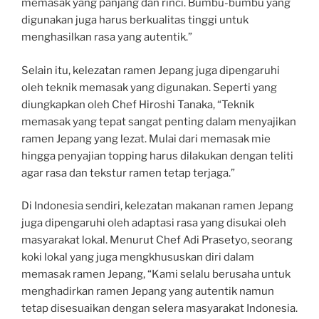
memasak yang panjang dan rinci. Bumbu-bumbu yang
digunakan juga harus berkualitas tinggi untuk
menghasilkan rasa yang autentik.”
Selain itu, kelezatan ramen Jepang juga dipengaruhi
oleh teknik memasak yang digunakan. Seperti yang
diungkapkan oleh Chef Hiroshi Tanaka, “Teknik
memasak yang tepat sangat penting dalam menyajikan
ramen Jepang yang lezat. Mulai dari memasak mie
hingga penyajian topping harus dilakukan dengan teliti
agar rasa dan tekstur ramen tetap terjaga.”
Di Indonesia sendiri, kelezatan makanan ramen Jepang
juga dipengaruhi oleh adaptasi rasa yang disukai oleh
masyarakat lokal. Menurut Chef Adi Prasetyo, seorang
koki lokal yang juga mengkhususkan diri dalam
memasak ramen Jepang, “Kami selalu berusaha untuk
menghadirkan ramen Jepang yang autentik namun
tetap disesuaikan dengan selera masyarakat Indonesia.