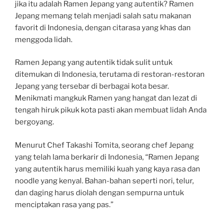
jika itu adalah Ramen Jepang yang autentik? Ramen
Jepang memang telah menjadi salah satu makanan
favorit di Indonesia, dengan citarasa yang khas dan
menggoda lidah.
Ramen Jepang yang autentik tidak sulit untuk
ditemukan di Indonesia, terutama di restoran-restoran
Jepang yang tersebar di berbagai kota besar.
Menikmati mangkuk Ramen yang hangat dan lezat di
tengah hiruk pikuk kota pasti akan membuat lidah Anda
bergoyang.
Menurut Chef Takashi Tomita, seorang chef Jepang
yang telah lama berkarir di Indonesia, “Ramen Jepang
yang autentik harus memiliki kuah yang kaya rasa dan
noodle yang kenyal. Bahan-bahan seperti nori, telur,
dan daging harus diolah dengan sempurna untuk
menciptakan rasa yang pas.”