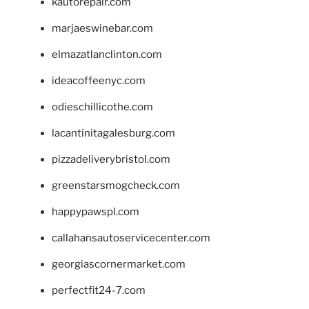
kautorepair.com
marjaeswinebar.com
elmazatlanclinton.com
ideacoffeenyc.com
odieschillicothe.com
lacantinitagalesburg.com
pizzadeliverybristol.com
greenstarsmogcheck.com
happypawspl.com
callahansautoservicecenter.com
georgiascornermarket.com
perfectfit24-7.com