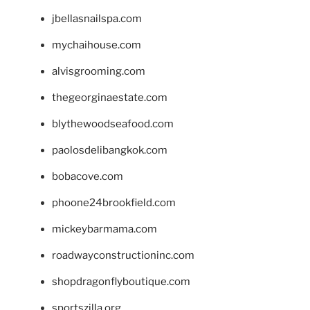
jbellasnailspa.com
mychaihouse.com
alvisgrooming.com
thegeorginaestate.com
blythewoodseafood.com
paolosdelibangkok.com
bobacove.com
phoone24brookfield.com
mickeybarmama.com
roadwayconstructioninc.com
shopdragonflyboutique.com
sportszilla.org