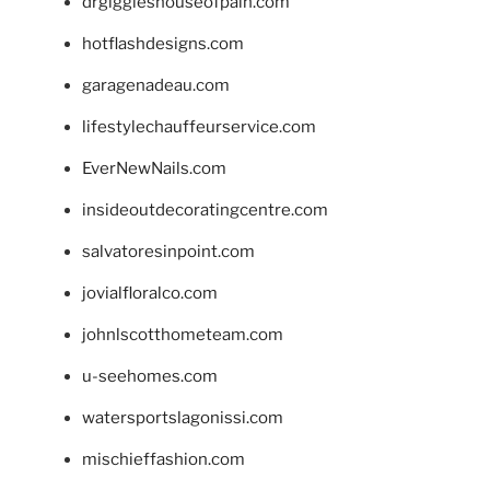
drgiggleshouseofpain.com
hotflashdesigns.com
garagenadeau.com
lifestylechauffeurservice.com
EverNewNails.com
insideoutdecoratingcentre.com
salvatoresinpoint.com
jovialfloralco.com
johnlscotthometeam.com
u-seehomes.com
watersportslagonissi.com
mischieffashion.com