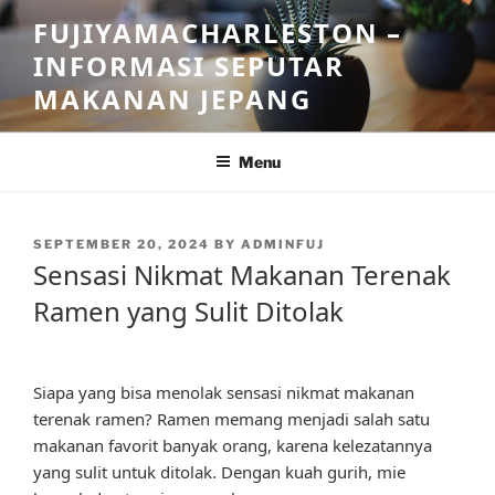
Skip
FUJIYAMACHARLESTON –
to
INFORMASI SEPUTAR
content
MAKANAN JEPANG
Menu
POSTED
SEPTEMBER 20, 2024
BY
ADMINFUJ
ON
Sensasi Nikmat Makanan Terenak
Ramen yang Sulit Ditolak
Siapa yang bisa menolak sensasi nikmat makanan
terenak ramen? Ramen memang menjadi salah satu
makanan favorit banyak orang, karena kelezatannya
yang sulit untuk ditolak. Dengan kuah gurih, mie