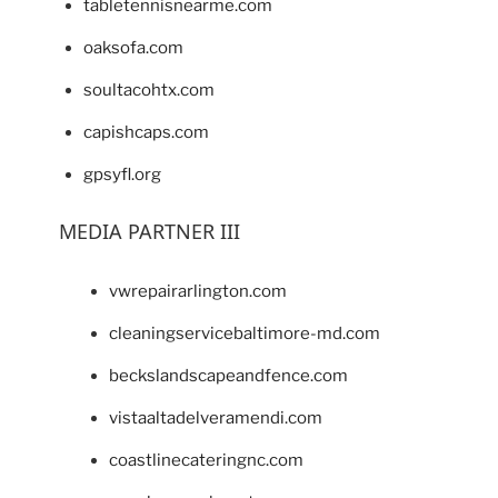
tabletennisnearme.com
oaksofa.com
soultacohtx.com
capishcaps.com
gpsyfl.org
MEDIA PARTNER III
vwrepairarlington.com
cleaningservicebaltimore-md.com
beckslandscapeandfence.com
vistaaltadelveramendi.com
coastlinecateringnc.com