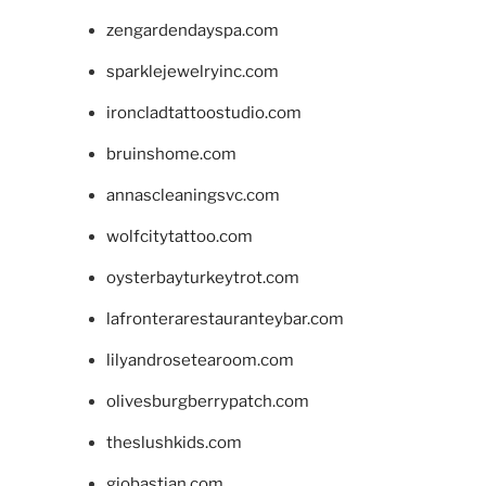
zengardendayspa.com
sparklejewelryinc.com
ironcladtattoostudio.com
bruinshome.com
annascleaningsvc.com
wolfcitytattoo.com
oysterbayturkeytrot.com
lafronterarestauranteybar.com
lilyandrosetearoom.com
olivesburgberrypatch.com
theslushkids.com
giobastian.com