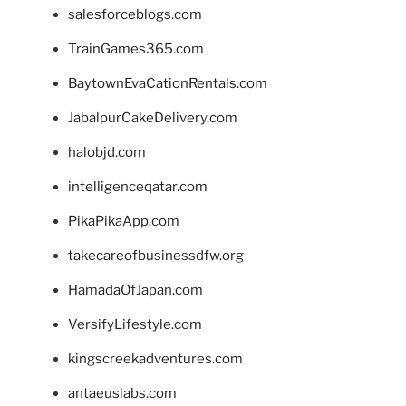
salesforceblogs.com
TrainGames365.com
BaytownEvaCationRentals.com
JabalpurCakeDelivery.com
halobjd.com
intelligenceqatar.com
PikaPikaApp.com
takecareofbusinessdfw.org
HamadaOfJapan.com
VersifyLifestyle.com
kingscreekadventures.com
antaeuslabs.com