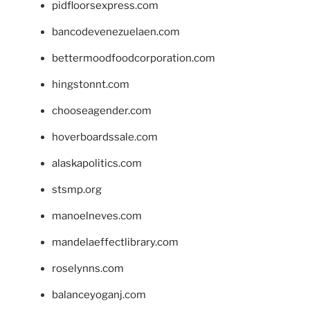
pidfloorsexpress.com
bancodevenezuelaen.com
bettermoodfoodcorporation.com
hingstonnt.com
chooseagender.com
hoverboardssale.com
alaskapolitics.com
stsmp.org
manoelneves.com
mandelaeffectlibrary.com
roselynns.com
balanceyoganj.com