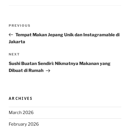
Post
Previous
PREVIOUS
navigation
Post
Tempat Makan Jepang Unik dan Instagramable di
Jakarta
Next
NEXT
Post
Sushi Buatan Sendiri: Nikmatnya Makanan yang
Dibuat di Rumah
ARCHIVES
March 2026
February 2026