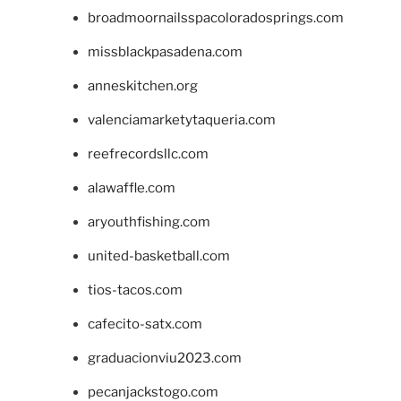
broadmoornailsspacoloradosprings.com
missblackpasadena.com
anneskitchen.org
valenciamarketytaqueria.com
reefrecordsllc.com
alawaffle.com
aryouthfishing.com
united-basketball.com
tios-tacos.com
cafecito-satx.com
graduacionviu2023.com
pecanjackstogo.com