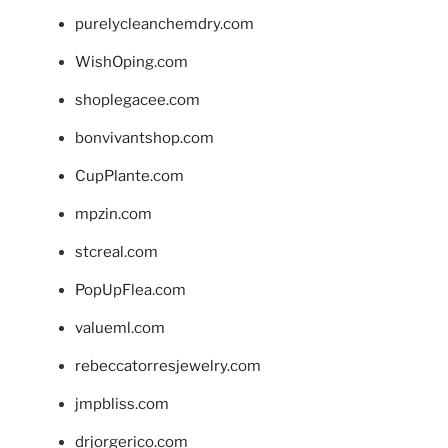
purelycleanchemdry.com
WishOping.com
shoplegacee.com
bonvivantshop.com
CupPlante.com
mpzin.com
stcreal.com
PopUpFlea.com
valueml.com
rebeccatorresjewelry.com
jmpbliss.com
drjorgerico.com