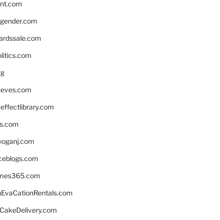
nnt.com
gender.com
ardssale.com
litics.com
rg
neves.com
ffectlibrary.com
ns.com
yoganj.com
rceblogs.com
ames365.com
EvaCationRentals.com
rCakeDelivery.com