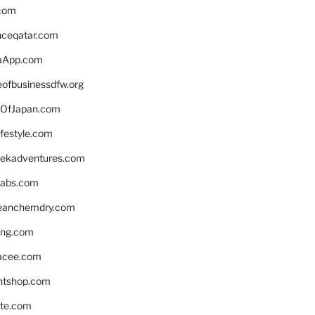
.com
enceqatar.com
aApp.com
eofbusinessdfw.org
OfJapan.com
ifestyle.com
eekadventures.com
labs.com
leanchemdry.com
ing.com
acee.com
ntshop.com
te.com