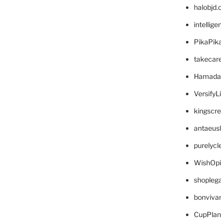
halobjd
intellig
PikaPik
takecar
Hamada
VersifyL
kingscr
antaeus
purelyc
WishOp
shopleg
bonviva
CupPlan