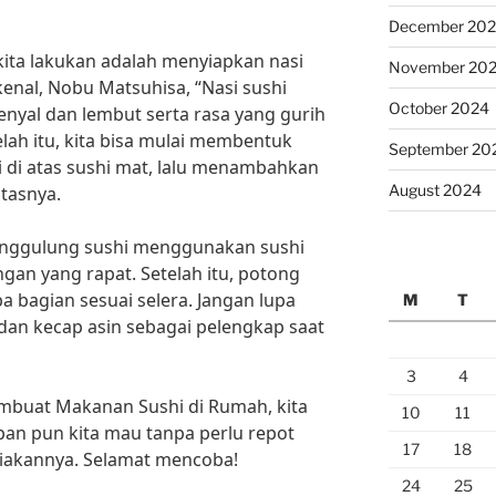
December 20
ita lakukan adalah menyiapkan nasi
November 20
kenal, Nobu Matsuhisa, “Nasi sushi
October 2024
enyal dan lembut serta rasa yang gurih
elah itu, kita bisa mulai membentuk
September 20
 di atas sushi mat, lalu menambahkan
August 2024
tasnya.
enggulung sushi menggunakan sushi
an yang rapat. Setelah itu, potong
 bagian sesuai selera. Jangan lupa
M
T
n kecap asin sebagai pelengkap saat
3
4
buat Makanan Sushi di Rumah, kita
10
11
pan pun kita mau tanpa perlu repot
17
18
iakannya. Selamat mencoba!
24
25