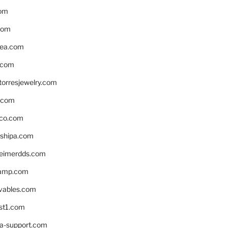
om
com
ea.com
.com
torresjewelry.com
s.com
ico.com
shipa.com
eimerdds.com
camp.com
ivables.com
st1.com
la-support.com