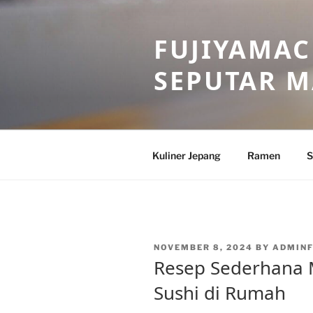
Skip
to
FUJIYAMAC
content
SEPUTAR 
Kuliner Jepang
Ramen
S
POSTED
NOVEMBER 8, 2024
BY
ADMINF
ON
Resep Sederhana
Sushi di Rumah