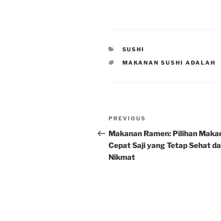
CATEGORIES
SUSHI
TAGS
MAKANAN SUSHI ADALAH
Post
Previous
PREVIOUS
navigation
Post
Makanan Ramen: Pilihan Maka
Cepat Saji yang Tetap Sehat d
Nikmat