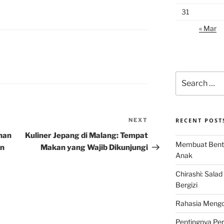
31
« Mar
Search
for:
NEXT
Next
RECENT POST
Post
nan
Kuliner Jepang di Malang: Tempat
Membuat Bent
an
Makan yang Wajib Dikunjungi
Anak
Chirashi: Sala
Bergizi
Rahasia Mengo
Pentingnya Pe