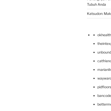
Tubuh Anda
Katsudon: Maka
okhealt
theinte
unbound
catfrien
marianli
wayward
pidfloo
bancode
betterm