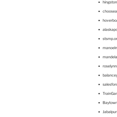
hingsto
choosea
hoverbo
alaskapo
stsmp.o
manoel
mandelae
roselyn
balance
salesfo
TrainG
Baytown
Jabalpu