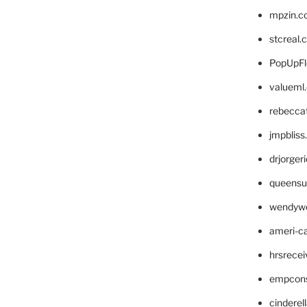
mpzin.c
stcreal.
PopUpFl
valueml
rebecca
jmpblis
drjorger
queensu
wendyw
ameri-
hrsrece
empcon
cinderel