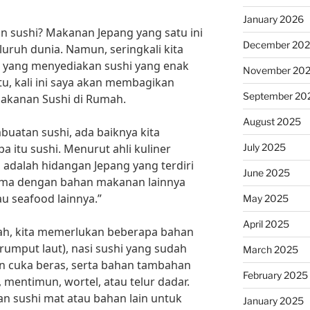
January 2026
n sushi? Makanan Jepang yang satu ini
December 20
uruh dunia. Namun, seringkali kita
 yang menyediakan sushi yang enak
November 20
tu, kali ini saya akan membagikan
September 20
kanan Sushi di Rumah.
August 2025
uatan sushi, ada baiknya kita
July 2025
a itu sushi. Menurut ahli kuliner
 adalah hidangan Jepang yang terdiri
June 2025
sama dengan bahan makanan lainnya
tau seafood lainnya.”
May 2025
April 2025
ah, kita memerlukan beberapa bahan
rumput laut), nasi sushi yang sudah
March 2025
 cuka beras, serta bahan tambahan
February 2025
, mentimun, wortel, atau telur dadar.
kan sushi mat atau bahan lain untuk
January 2025