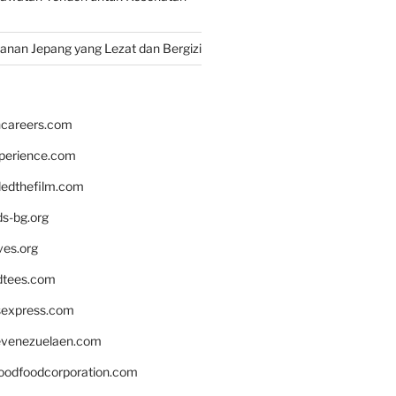
nan Jepang yang Lezat dan Bergizi
hcareers.com
xperience.com
edthefilm.com
ds-bg.org
ves.org
tees.com
rsexpress.com
venezuelaen.com
oodfoodcorporation.com