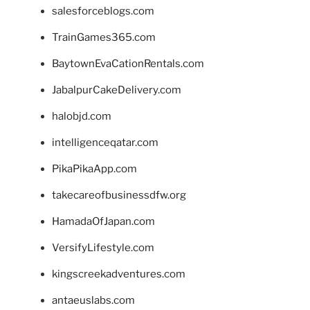
salesforceblogs.com
TrainGames365.com
BaytownEvaCationRentals.com
JabalpurCakeDelivery.com
halobjd.com
intelligenceqatar.com
PikaPikaApp.com
takecareofbusinessdfw.org
HamadaOfJapan.com
VersifyLifestyle.com
kingscreekadventures.com
antaeuslabs.com