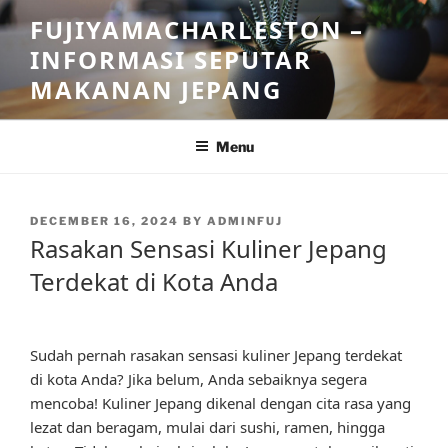
Skip
FUJIYAMACHARLESTON –
to
INFORMASI SEPUTAR
content
MAKANAN JEPANG
Menu
POSTED
DECEMBER 16, 2024
BY
ADMINFUJ
ON
Rasakan Sensasi Kuliner Jepang
Terdekat di Kota Anda
Sudah pernah rasakan sensasi kuliner Jepang terdekat
di kota Anda? Jika belum, Anda sebaiknya segera
mencoba! Kuliner Jepang dikenal dengan cita rasa yang
lezat dan beragam, mulai dari sushi, ramen, hingga