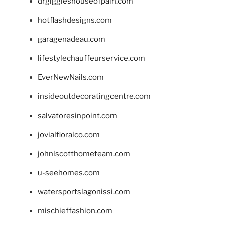
drgiggleshouseofpain.com
hotflashdesigns.com
garagenadeau.com
lifestylechauffeurservice.com
EverNewNails.com
insideoutdecoratingcentre.com
salvatoresinpoint.com
jovialfloralco.com
johnlscotthometeam.com
u-seehomes.com
watersportslagonissi.com
mischieffashion.com