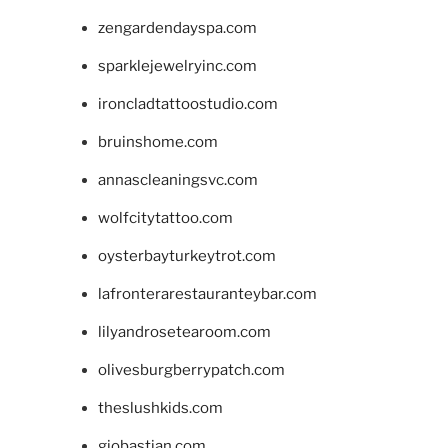
zengardendayspa.com
sparklejewelryinc.com
ironcladtattoostudio.com
bruinshome.com
annascleaningsvc.com
wolfcitytattoo.com
oysterbayturkeytrot.com
lafronterarestauranteybar.com
lilyandrosetearoom.com
olivesburgberrypatch.com
theslushkids.com
giobastian.com