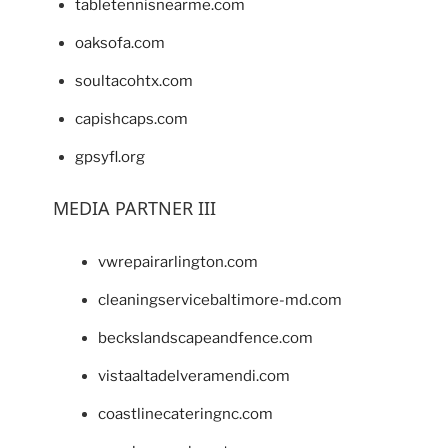
tabletennisnearme.com
oaksofa.com
soultacohtx.com
capishcaps.com
gpsyfl.org
MEDIA PARTNER III
vwrepairarlington.com
cleaningservicebaltimore-md.com
beckslandscapeandfence.com
vistaaltadelveramendi.com
coastlinecateringnc.com