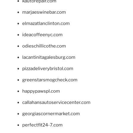
kautorepair.com
marjaeswinebar.com
elmazatlanclinton.com
ideacoffeenyc.com
odieschillicothe.com
lacantinitagalesburg.com
pizzadeliverybristol.com
greenstarsmogcheck.com
happypawspl.com
callahansautoservicecenter.com
georgiascornermarket.com
perfectfit24-7.com