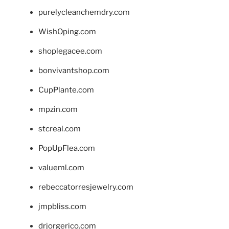
purelycleanchemdry.com
WishOping.com
shoplegacee.com
bonvivantshop.com
CupPlante.com
mpzin.com
stcreal.com
PopUpFlea.com
valueml.com
rebeccatorresjewelry.com
jmpbliss.com
drjorgerico.com