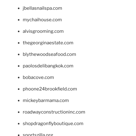
jbellasnailspa.com
mychaihouse.com
alvisgrooming.com
thegeorginaestate.com
blythewoodseafood.com
paolosdelibangkok.com
bobacove.com
phoone24brookfield.com
mickeybarmama.com
roadwayconstructioninc.com
shopdragonflyboutique.com
sportszilla.org