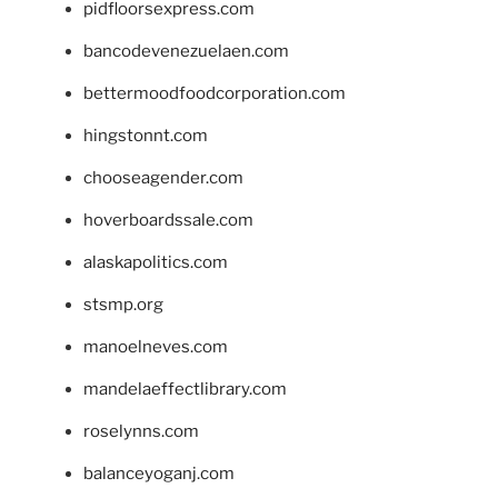
pidfloorsexpress.com
bancodevenezuelaen.com
bettermoodfoodcorporation.com
hingstonnt.com
chooseagender.com
hoverboardssale.com
alaskapolitics.com
stsmp.org
manoelneves.com
mandelaeffectlibrary.com
roselynns.com
balanceyoganj.com