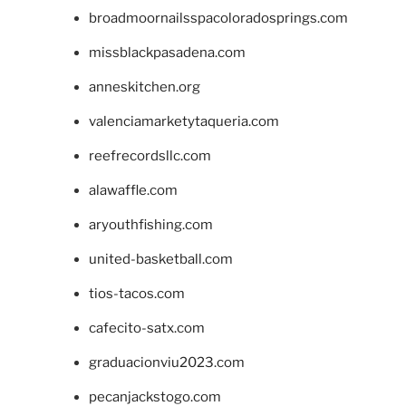
broadmoornailsspacoloradosprings.com
missblackpasadena.com
anneskitchen.org
valenciamarketytaqueria.com
reefrecordsllc.com
alawaffle.com
aryouthfishing.com
united-basketball.com
tios-tacos.com
cafecito-satx.com
graduacionviu2023.com
pecanjackstogo.com