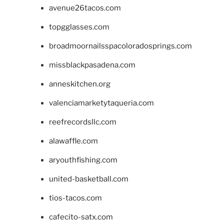
avenue26tacos.com
topgglasses.com
broadmoornailsspacoloradosprings.com
missblackpasadena.com
anneskitchen.org
valenciamarketytaqueria.com
reefrecordsllc.com
alawaffle.com
aryouthfishing.com
united-basketball.com
tios-tacos.com
cafecito-satx.com