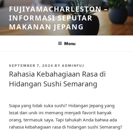
Skip
FUJIYAMACHARLESTON –
to
INFORMASI SEPUTAR
content
MAKANAN JEPANG
Menu
POSTED
SEPTEMBER 7, 2024
BY
ADMINFUJ
ON
Rahasia Kebahagiaan Rasa di
Hidangan Sushi Semarang
Siapa yang tidak suka sushi? Hidangan Jepang yang
lezat dan unik ini memang menjadi favorit banyak
orang, termasuk saya. Tapi tahukah Anda bahwa ada
rahasia kebahagiaan rasa di hidangan sushi Semarang?