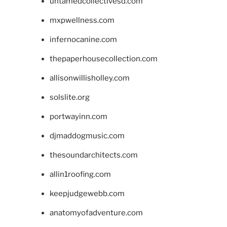
untamedcollectivesd.com
mxpwellness.com
infernocanine.com
thepaperhousecollection.com
allisonwillisholley.com
solslite.org
portwayinn.com
djmaddogmusic.com
thesoundarchitects.com
allin1roofing.com
keepjudgewebb.com
anatomyofadventure.com