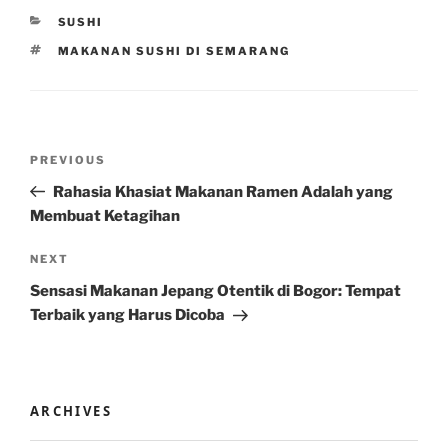
CATEGORIES
SUSHI
TAGS
MAKANAN SUSHI DI SEMARANG
Post
Previous
PREVIOUS
navigation
Post
Rahasia Khasiat Makanan Ramen Adalah yang
Membuat Ketagihan
Next
NEXT
Post
Sensasi Makanan Jepang Otentik di Bogor: Tempat
Terbaik yang Harus Dicoba
ARCHIVES