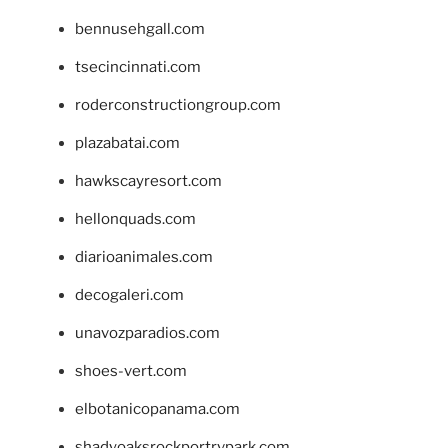
bennusehgall.com
tsecincinnati.com
roderconstructiongroup.com
plazabatai.com
hawkscayresort.com
hellonquads.com
diarioanimales.com
decogaleri.com
unavozparadios.com
shoes-vert.com
elbotanicopanama.com
shadyoaksrockportrvpark.com