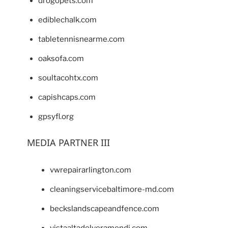
drogopets.com
ediblechalk.com
tabletennisnearme.com
oaksofa.com
soultacohtx.com
capishcaps.com
gpsyfl.org
MEDIA PARTNER III
vwrepairarlington.com
cleaningservicebaltimore-md.com
beckslandscapeandfence.com
vistaaltadelveramendi.com