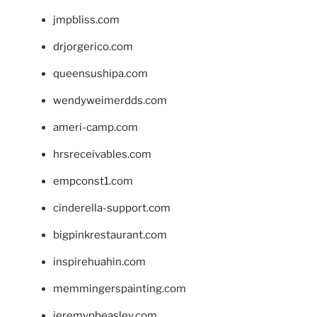
jmpbliss.com
drjorgerico.com
queensushipa.com
wendyweimerdds.com
ameri-camp.com
hrsreceivables.com
empconst1.com
cinderella-support.com
bigpinkrestaurant.com
inspirehuahin.com
memmingerspainting.com
jeremypbeasley.com