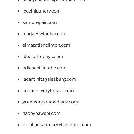
jccoinlaundry.com
kautorepair.com
marjaeswinebar.com
elmazatlanclinton.com
ideacoffeenyc.com
odieschillicothe.com
lacantinitagalesburg.com
pizzadeliverybristol.com
greenstarsmogcheck.com
happypawspl.com
callahansautoservicecenter.com