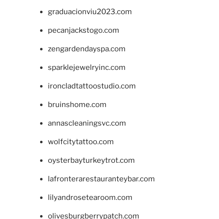
graduacionviu2023.com
pecanjackstogo.com
zengardendayspa.com
sparklejewelryinc.com
ironcladtattoostudio.com
bruinshome.com
annascleaningsvc.com
wolfcitytattoo.com
oysterbayturkeytrot.com
lafronterarestauranteybar.com
lilyandrosetearoom.com
olivesburgberrypatch.com