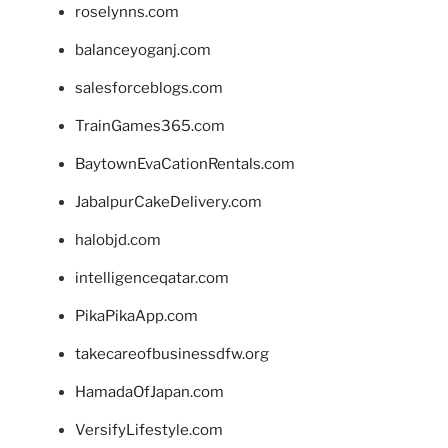
roselynns.com
balanceyoganj.com
salesforceblogs.com
TrainGames365.com
BaytownEvaCationRentals.com
JabalpurCakeDelivery.com
halobjd.com
intelligenceqatar.com
PikaPikaApp.com
takecareofbusinessdfw.org
HamadaOfJapan.com
VersifyLifestyle.com