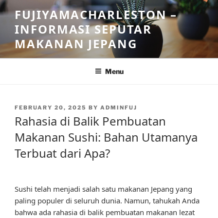
Skip
FUJIYAMACHARLESTON –
to
INFORMASI SEPUTAR
content
MAKANAN JEPANG
Menu
POSTED
FEBRUARY 20, 2025
BY
ADMINFUJ
ON
Rahasia di Balik Pembuatan
Makanan Sushi: Bahan Utamanya
Terbuat dari Apa?
Sushi telah menjadi salah satu makanan Jepang yang
paling populer di seluruh dunia. Namun, tahukah Anda
bahwa ada rahasia di balik pembuatan makanan lezat