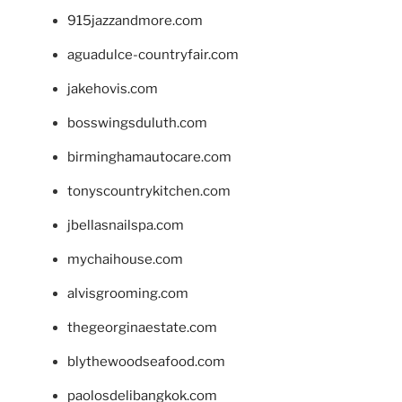
915jazzandmore.com
aguadulce-countryfair.com
jakehovis.com
bosswingsduluth.com
birminghamautocare.com
tonyscountrykitchen.com
jbellasnailspa.com
mychaihouse.com
alvisgrooming.com
thegeorginaestate.com
blythewoodseafood.com
paolosdelibangkok.com