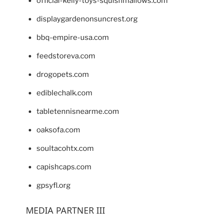
official-kelly-toys-squishmallows.com
displaygardenonsuncrest.org
bbq-empire-usa.com
feedstoreva.com
drogopets.com
ediblechalk.com
tabletennisnearme.com
oaksofa.com
soultacohtx.com
capishcaps.com
gpsyfl.org
MEDIA PARTNER III