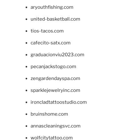
aryouthfishing.com
united-basketball.com
tios-tacos.com
cafecito-satx.com
graduacionviu2023.com
pecanjackstogo.com
zengardendayspa.com
sparklejewelryinc.com
ironcladtattoostudio.com
bruinshome.com
annascleaningsvc.com
wolfcitytattoo.com