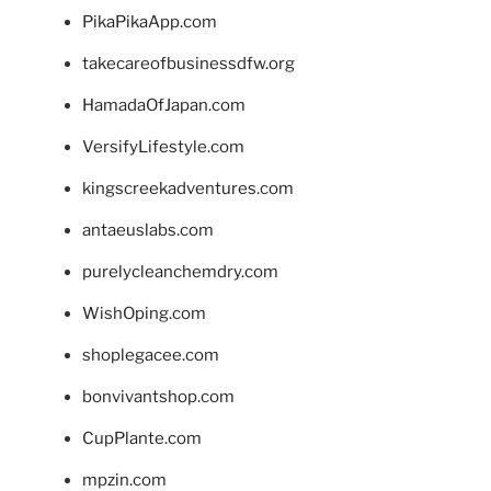
PikaPikaApp.com
takecareofbusinessdfw.org
HamadaOfJapan.com
VersifyLifestyle.com
kingscreekadventures.com
antaeuslabs.com
purelycleanchemdry.com
WishOping.com
shoplegacee.com
bonvivantshop.com
CupPlante.com
mpzin.com