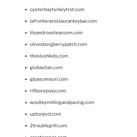
oysterbayturkeytrot.com
lafronterarestauranteybar.com
lilyandrosetearoom.com
olivesburgberrypatch.com
theslushkids.com
giobastian.com
glpascensori.com
rifloorepoxy.com
woolleymillingandpaving.com
uptonpvd.com
2troublegrill.com