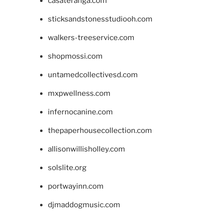
casateranga.com
sticksandstonesstudiooh.com
walkers-treeservice.com
shopmossi.com
untamedcollectivesd.com
mxpwellness.com
infernocanine.com
thepaperhousecollection.com
allisonwillisholley.com
solslite.org
portwayinn.com
djmaddogmusic.com