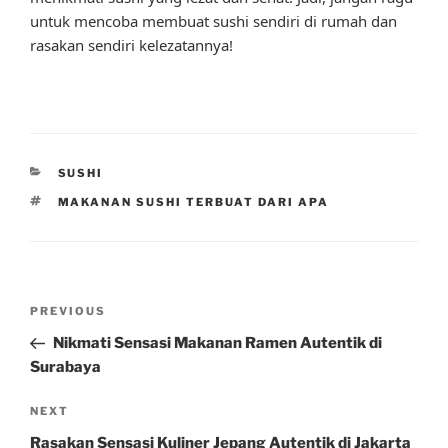
untuk mencoba membuat sushi sendiri di rumah dan
rasakan sendiri kelezatannya!
CATEGORIES
SUSHI
TAGS
MAKANAN SUSHI TERBUAT DARI APA
Post
Previous
PREVIOUS
navigation
Post
Nikmati Sensasi Makanan Ramen Autentik di
Surabaya
Next
NEXT
Post
Rasakan Sensasi Kuliner Jepang Autentik di Jakarta