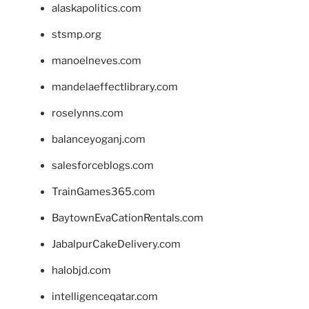
alaskapolitics.com
stsmp.org
manoelneves.com
mandelaeffectlibrary.com
roselynns.com
balanceyoganj.com
salesforceblogs.com
TrainGames365.com
BaytownEvaCationRentals.com
JabalpurCakeDelivery.com
halobjd.com
intelligenceqatar.com