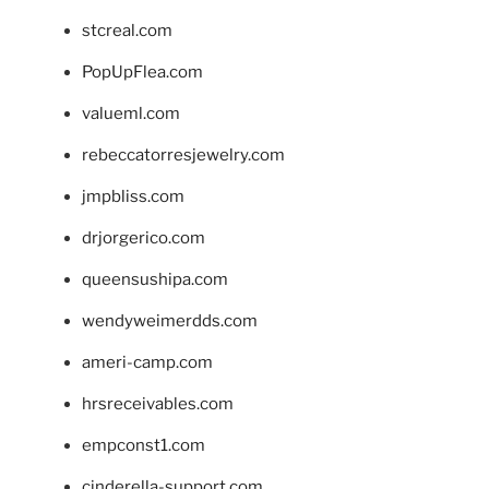
stcreal.com
PopUpFlea.com
valueml.com
rebeccatorresjewelry.com
jmpbliss.com
drjorgerico.com
queensushipa.com
wendyweimerdds.com
ameri-camp.com
hrsreceivables.com
empconst1.com
cinderella-support.com