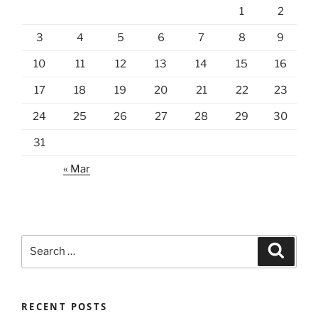
1
2
3
4
5
6
7
8
9
10
11
12
13
14
15
16
17
18
19
20
21
22
23
24
25
26
27
28
29
30
31
« Mar
Search
Search
for:
RECENT POSTS