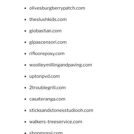
olivesburgberrypatch.com
theslushkids.com
giobastian.com
glpascensori.com
rifloorepoxy.com
woolleymillingandpaving.com
uptonpvd.com
2troublegrill.com
casateranga.com
sticksandstonesstudiooh.com
walkers-treeservice.com
shopmossi.com