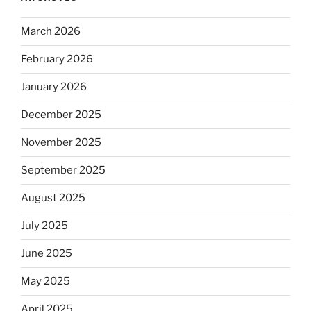
March 2026
February 2026
January 2026
December 2025
November 2025
September 2025
August 2025
July 2025
June 2025
May 2025
April 2025