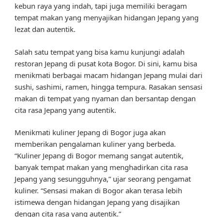
kebun raya yang indah, tapi juga memiliki beragam
tempat makan yang menyajikan hidangan Jepang yang
lezat dan autentik.
Salah satu tempat yang bisa kamu kunjungi adalah
restoran Jepang di pusat kota Bogor. Di sini, kamu bisa
menikmati berbagai macam hidangan Jepang mulai dari
sushi, sashimi, ramen, hingga tempura. Rasakan sensasi
makan di tempat yang nyaman dan bersantap dengan
cita rasa Jepang yang autentik.
Menikmati kuliner Jepang di Bogor juga akan
memberikan pengalaman kuliner yang berbeda.
“Kuliner Jepang di Bogor memang sangat autentik,
banyak tempat makan yang menghadirkan cita rasa
Jepang yang sesungguhnya,” ujar seorang pengamat
kuliner. “Sensasi makan di Bogor akan terasa lebih
istimewa dengan hidangan Jepang yang disajikan
dengan cita rasa yang autentik.”