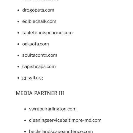
drogopets.com
ediblechalk.com
tabletennisnearme.com
oaksofa.com
soultacohtx.com
capishcaps.com
gpsyfl.org
MEDIA PARTNER III
vwrepairarlington.com
cleaningservicebaltimore-md.com
beckslandscapeandfence.com