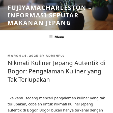
Skip
FUJIYAMACHARLESTON –
to
INFORMASI SEPUTAR
content
MAKANAN JEPANG
Menu
POSTED
MARCH 14, 2025
BY
ADMINFUJ
ON
Nikmati Kuliner Jepang Autentik di
Bogor: Pengalaman Kuliner yang
Tak Terlupakan
Jika kamu sedang mencari pengalaman kuliner yang tak
terlupakan, cobalah untuk nikmati kuliner Jepang
autentik di Bogor. Bogor bukan hanya terkenal dengan