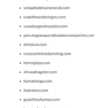
vistaaltadelveramendi.com
coastlinecateringnc.com
cuesburgershouston.com
psicologiaespecializadaencampeche.com
dmtacos.com
crescentstreetprinting.com
hornopizza.com
driveadragster.com
hematologa.com
lizaivanov.com
guesttinyhomes.com