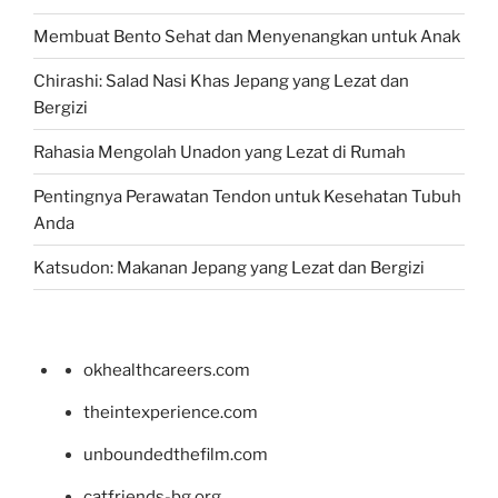
Membuat Bento Sehat dan Menyenangkan untuk Anak
Chirashi: Salad Nasi Khas Jepang yang Lezat dan
Bergizi
Rahasia Mengolah Unadon yang Lezat di Rumah
Pentingnya Perawatan Tendon untuk Kesehatan Tubuh
Anda
Katsudon: Makanan Jepang yang Lezat dan Bergizi
okhealthcareers.com
theintexperience.com
unboundedthefilm.com
catfriends-bg.org