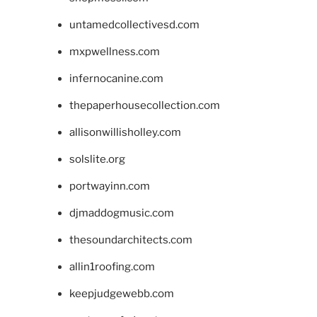
untamedcollectivesd.com
mxpwellness.com
infernocanine.com
thepaperhousecollection.com
allisonwillisholley.com
solslite.org
portwayinn.com
djmaddogmusic.com
thesoundarchitects.com
allin1roofing.com
keepjudgewebb.com