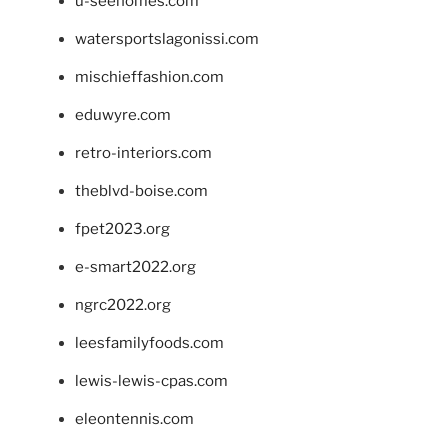
u-seehomes.com
watersportslagonissi.com
mischieffashion.com
eduwyre.com
retro-interiors.com
theblvd-boise.com
fpet2023.org
e-smart2022.org
ngrc2022.org
leesfamilyfoods.com
lewis-lewis-cpas.com
eleontennis.com