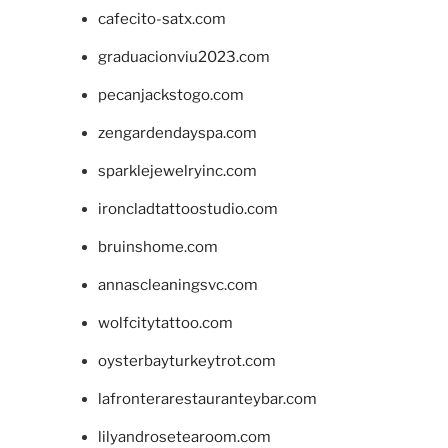
cafecito-satx.com
graduacionviu2023.com
pecanjackstogo.com
zengardendayspa.com
sparklejewelryinc.com
ironcladtattoostudio.com
bruinshome.com
annascleaningsvc.com
wolfcitytattoo.com
oysterbayturkeytrot.com
lafronterarestauranteybar.com
lilyandrosetearoom.com