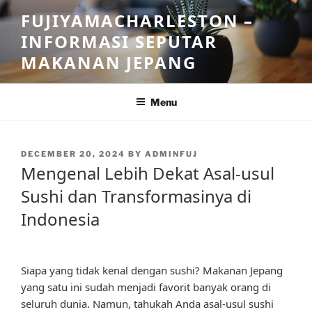
Skip
FUJIYAMACHARLESTON –
to
INFORMASI SEPUTAR
content
MAKANAN JEPANG
Menu
POSTED
DECEMBER 20, 2024
BY
ADMINFUJ
ON
Mengenal Lebih Dekat Asal-usul
Sushi dan Transformasinya di
Indonesia
Siapa yang tidak kenal dengan sushi? Makanan Jepang
yang satu ini sudah menjadi favorit banyak orang di
seluruh dunia. Namun, tahukah Anda asal-usul sushi