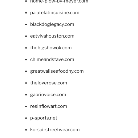
home-plow-by-meyer.com
palatelatincuisine.com
blackdoglegacy.com
eatvivahouston.com
thebigshowok.com
chimeandstave.com
greatwallseafoodny.com
theloverose.com
gabriovoice.com
resinflowart.com
p-sports.net
korsairstreetwear.com