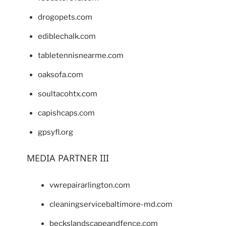
drogopets.com
ediblechalk.com
tabletennisnearme.com
oaksofa.com
soultacohtx.com
capishcaps.com
gpsyfl.org
MEDIA PARTNER III
vwrepairarlington.com
cleaningservicebaltimore-md.com
beckslandscapeandfence.com