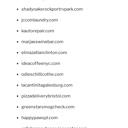
shadyoaksrockportrvpark.com
jccoinlaundry.com
kautorepair.com
marjaeswinebar.com
elmazatlanclinton.com
ideacoffeenyc.com
odieschillicothe.com
lacantinitagalesburg.com
pizzadeliverybristol.com
greenstarsmogcheck.com
happypawspl.com