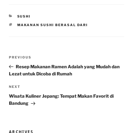
CATEGORIES
SUSHI
TAGS
MAKANAN SUSHI BERASAL DARI
Post
Previous
PREVIOUS
navigation
Post
Resep Makanan Ramen Adalah yang Mudah dan
Lezat untuk Dicoba di Rumah
Next
NEXT
Post
Wisata Kuliner Jepang: Tempat Makan Favorit di
Bandung
ARCHIVES