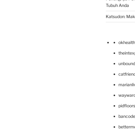
Tubuh Anda
Katsudon: Maka
okhealt
theinte
unbound
catfrien
marianli
wayward
pidfloo
bancode
betterm