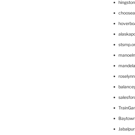
hingsto
choosea
hoverbo
alaskapo
stsmp.o
manoel
mandelae
roselyn
balance
salesfo
TrainG
Baytown
Jabalpu