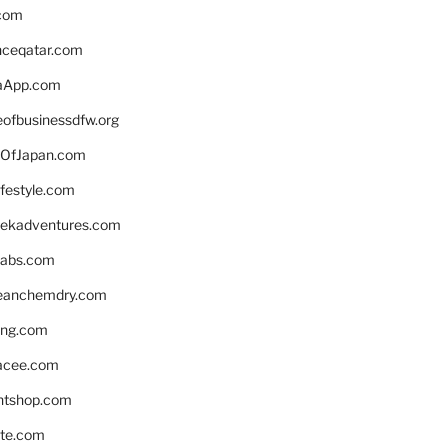
.com
enceqatar.com
aApp.com
eofbusinessdfw.org
OfJapan.com
ifestyle.com
eekadventures.com
labs.com
leanchemdry.com
ing.com
acee.com
ntshop.com
te.com