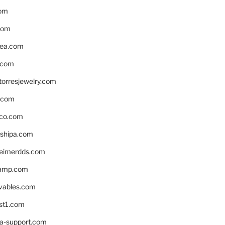
om
com
ea.com
.com
torresjewelry.com
s.com
ico.com
shipa.com
eimerdds.com
camp.com
ivables.com
st1.com
la-support.com