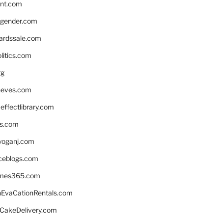
nnt.com
gender.com
ardssale.com
litics.com
rg
neves.com
ffectlibrary.com
ns.com
yoganj.com
rceblogs.com
ames365.com
EvaCationRentals.com
rCakeDelivery.com