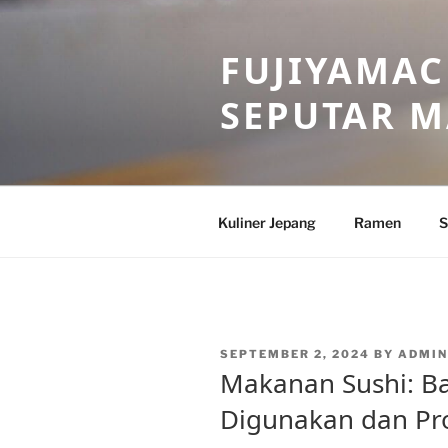
Skip
to
FUJIYAMAC
content
SEPUTAR 
Kuliner Jepang
Ramen
S
POSTED
SEPTEMBER 2, 2024
BY
ADMIN
ON
Makanan Sushi: B
Digunakan dan Pr