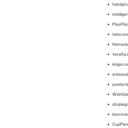
halobjd
intellig
PikaPik
takecar
Hamada
VersifyL
kingscr
antaeus
purelyc
WishOp
shopleg
bonviva
CupPlan