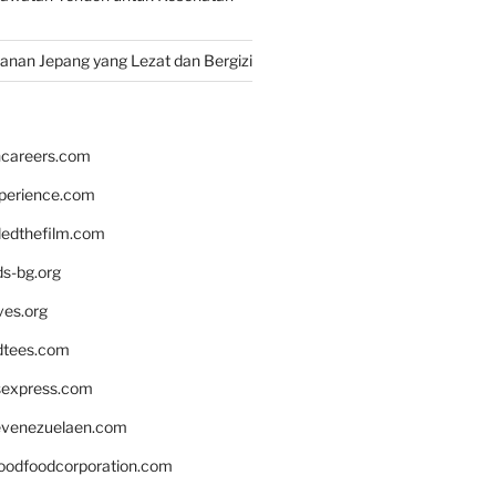
nan Jepang yang Lezat dan Bergizi
hcareers.com
xperience.com
edthefilm.com
ds-bg.org
ves.org
tees.com
rsexpress.com
venezuelaen.com
oodfoodcorporation.com