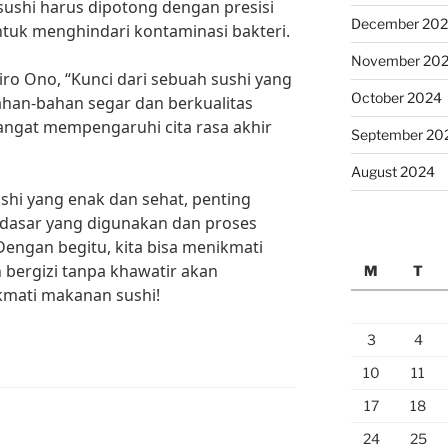
ushi harus dipotong dengan presisi
December 20
ntuk menghindari kontaminasi bakteri.
November 20
Jiro Ono, “Kunci dari sebuah sushi yang
October 2024
an-bahan segar dan berkualitas
sangat mempengaruhi cita rasa akhir
September 20
August 2024
hi yang enak dan sehat, penting
dasar yang digunakan dan proses
Dengan begitu, kita bisa menikmati
 bergizi tanpa khawatir akan
M
T
kmati makanan sushi!
3
4
10
11
17
18
24
25