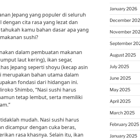
January 2026
anan Jepang yang populer di seluruh
December 20
 dengan cita rasa yang lezat dan
, tahukah kamu bahan dasar apa yang
November 20
makanan sushi?
September 20
gunakan dalam pembuatan makanan
August 2025
rumput laut kering), ikan segar,
July 2025
as Jepang seperti shoyu (kecap asin
shi merupakan bahan utama dalam
June 2025
akan fondasi dari hidangan ini.
Hiroko Shimbo, “Nasi sushi harus
May 2025
namun tetap lembut, serta memiliki
April 2025
sam.”
March 2025
tidaklah mudah. Nasi sushi harus
February 2025
n dicampur dengan cuka beras,
kan rasa khasnya. Selain itu, ikan
January 2025