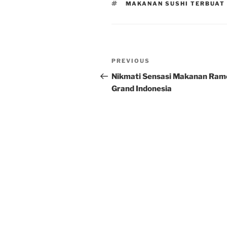
TAGS
MAKANAN SUSHI TERBUAT 
Post
Previous
PREVIOUS
navigation
Post
Nikmati Sensasi Makanan Rame
Grand Indonesia