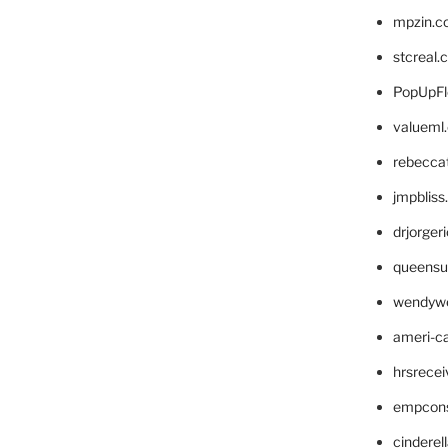
mpzin.c
stcreal.
PopUpFl
valueml
rebecca
jmpblis
drjorger
queensu
wendyw
ameri-
hrsrece
empcon
cinderel