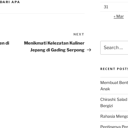
DARI APA
31
« Mar
NEXT
Next
Post
n di
Menikmati Kelezatan Kuliner
Search
for:
Jepang di Gading Serpong
RECENT POST
Membuat Bent
Anak
Chirashi: Sala
Bergizi
Rahasia Mengo
Pentingnya Pe