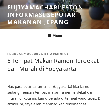
Skip
FUJIYAMACHARLESTON –
to
INFORMASI SEPUTAR
content
MAKANAN JEPANG
Menu
POSTED
FEBRUARY 26, 2025
BY
ADMINFUJ
ON
5 Tempat Makan Ramen Terdekat
dan Murah di Yogyakarta
Hai, para pecinta ramen di Yogyakarta! Jika kamu
sedang mencari tempat makan ramen terdekat dan
murah di kota ini, kamu berada di tempat yang tepat. Di
artikel ini, saya akan membagikan rekomendasi 5