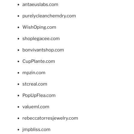
antaeuslabs.com
purelycleanchemdry.com
WishOping.com
shoplegacee.com
bonvivantshop.com
CupPlante.com
mpzin.com
stcreal.com
PopUpFlea.com
valueml.com
rebeccatorresjewelry.com
jmpbliss.com