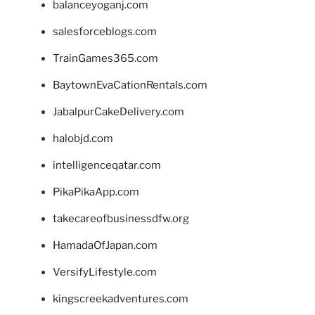
balanceyoganj.com
salesforceblogs.com
TrainGames365.com
BaytownEvaCationRentals.com
JabalpurCakeDelivery.com
halobjd.com
intelligenceqatar.com
PikaPikaApp.com
takecareofbusinessdfw.org
HamadaOfJapan.com
VersifyLifestyle.com
kingscreekadventures.com