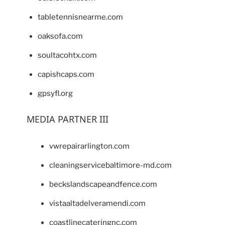
tabletennisnearme.com
oaksofa.com
soultacohtx.com
capishcaps.com
gpsyfl.org
MEDIA PARTNER III
vwrepairarlington.com
cleaningservicebaltimore-md.com
beckslandscapeandfence.com
vistaaltadelveramendi.com
coastlinecateringnc.com