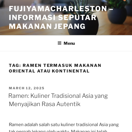
Skip
FUJIYAMACHARLESTON –
to
INFORMASI SEPUTAR
content
MAKANAN JEPANG
Menu
TAG:
RAMEN TERMASUK MAKANAN
ORIENTAL ATAU KONTINENTAL
POSTED
MARCH 12, 2025
ON
Ramen: Kuliner Tradisional Asia yang
Menyajikan Rasa Autentik
Ramen adalah salah satu kuliner tradisional Asia yang
tak pernah lekang oleh waktu. Makanan ini telah