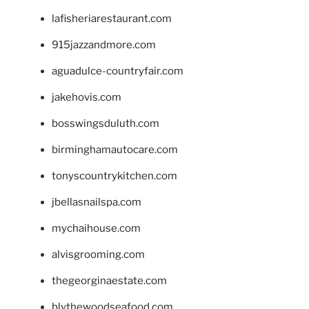
lafisheriarestaurant.com
915jazzandmore.com
aguadulce-countryfair.com
jakehovis.com
bosswingsduluth.com
birminghamautocare.com
tonyscountrykitchen.com
jbellasnailspa.com
mychaihouse.com
alvisgrooming.com
thegeorginaestate.com
blythewoodseafood.com