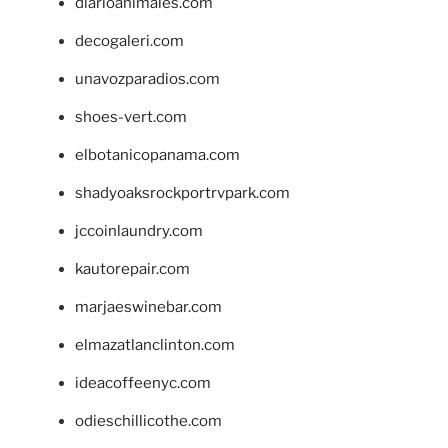
diarioanimales.com
decogaleri.com
unavozparadios.com
shoes-vert.com
elbotanicopanama.com
shadyoaksrockportrvpark.com
jccoinlaundry.com
kautorepair.com
marjaeswinebar.com
elmazatlanclinton.com
ideacoffeenyc.com
odieschillicothe.com