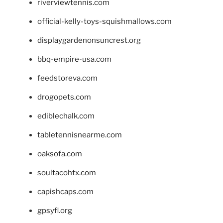
riverviewtennis.com
official-kelly-toys-squishmallows.com
displaygardenonsuncrest.org
bbq-empire-usa.com
feedstoreva.com
drogopets.com
ediblechalk.com
tabletennisnearme.com
oaksofa.com
soultacohtx.com
capishcaps.com
gpsyfl.org