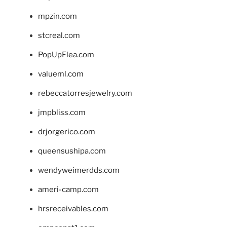
mpzin.com
stcreal.com
PopUpFlea.com
valueml.com
rebeccatorresjewelry.com
jmpbliss.com
drjorgerico.com
queensushipa.com
wendyweimerdds.com
ameri-camp.com
hrsreceivables.com