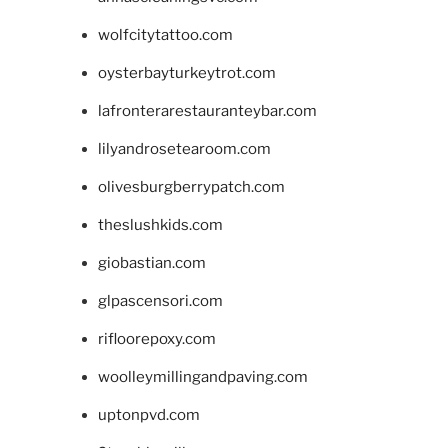
wolfcitytattoo.com
oysterbayturkeytrot.com
lafronterarestauranteybar.com
lilyandrosetearoom.com
olivesburgberrypatch.com
theslushkids.com
giobastian.com
glpascensori.com
rifloorepoxy.com
woolleymillingandpaving.com
uptonpvd.com