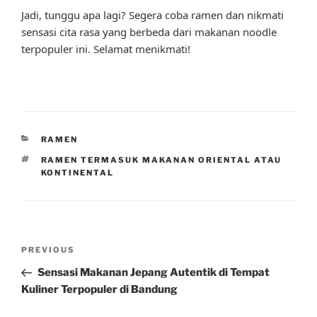
Jadi, tunggu apa lagi? Segera coba ramen dan nikmati
sensasi cita rasa yang berbeda dari makanan noodle
terpopuler ini. Selamat menikmati!
CATEGORIES
RAMEN
TAGS
RAMEN TERMASUK MAKANAN ORIENTAL ATAU
KONTINENTAL
Post
Previous
PREVIOUS
navigation
Post
Sensasi Makanan Jepang Autentik di Tempat
Kuliner Terpopuler di Bandung