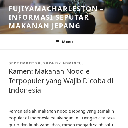
Skip
FUJIYAMACHARLESTON –
to
INFORMASI SEPUTAR
content
MAKANAN JEPANG
Menu
POSTED
SEPTEMBER 26, 2024
BY
ADMINFUJ
ON
Ramen: Makanan Noodle
Terpopuler yang Wajib Dicoba di
Indonesia
Ramen adalah makanan noodle Jepang yang semakin
populer di Indonesia belakangan ini. Dengan cita rasa
gurih dan kuah yang khas, ramen menjadi salah satu