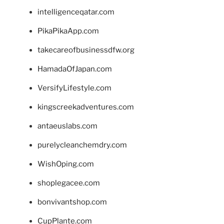
intelligenceqatar.com
PikaPikaApp.com
takecareofbusinessdfw.org
HamadaOfJapan.com
VersifyLifestyle.com
kingscreekadventures.com
antaeuslabs.com
purelycleanchemdry.com
WishOping.com
shoplegacee.com
bonvivantshop.com
CupPlante.com