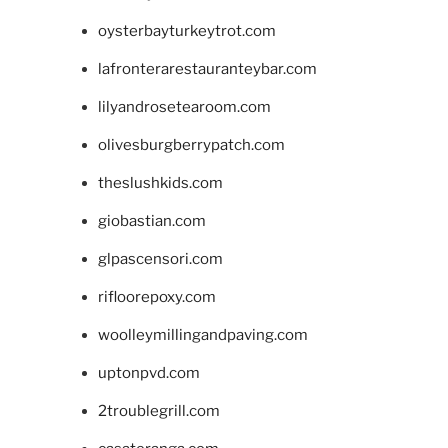
oysterbayturkeytrot.com
lafronterarestauranteybar.com
lilyandrosetearoom.com
olivesburgberrypatch.com
theslushkids.com
giobastian.com
glpascensori.com
rifloorepoxy.com
woolleymillingandpaving.com
uptonpvd.com
2troublegrill.com