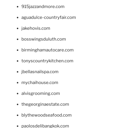
915jazzandmore.com
aguadulce-countryfair.com
jakehovis.com
bosswingsduluth.com
birminghamautocare.com
tonyscountrykitchen.com
jbellasnailspa.com
mychaihouse.com
alvisgrooming.com
thegeorginaestate.com
blythewoodseafood.com
paolosdelibangkok.com