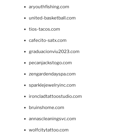
aryouthfishing.com
united-basketball.com
tios-tacos.com
cafecito-satx.com
graduacionviu2023.com
pecanjackstogo.com
zengardendayspa.com
sparklejewelryinc.com
ironcladtattoostudio.com
bruinshome.com
annascleaningsvc.com
wolfcitytattoo.com