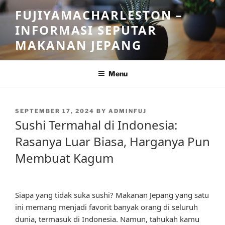
Skip
FUJIYAMACHARLESTON –
to
INFORMASI SEPUTAR
content
MAKANAN JEPANG
Menu
POSTED
SEPTEMBER 17, 2024
BY
ADMINFUJ
ON
Sushi Termahal di Indonesia:
Rasanya Luar Biasa, Harganya Pun
Membuat Kagum
Siapa yang tidak suka sushi? Makanan Jepang yang satu
ini memang menjadi favorit banyak orang di seluruh
dunia, termasuk di Indonesia. Namun, tahukah kamu