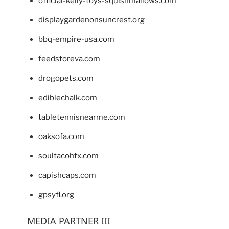
official-kelly-toys-squishmallows.com
displaygardenonsuncrest.org
bbq-empire-usa.com
feedstoreva.com
drogopets.com
ediblechalk.com
tabletennisnearme.com
oaksofa.com
soultacohtx.com
capishcaps.com
gpsyfl.org
MEDIA PARTNER III