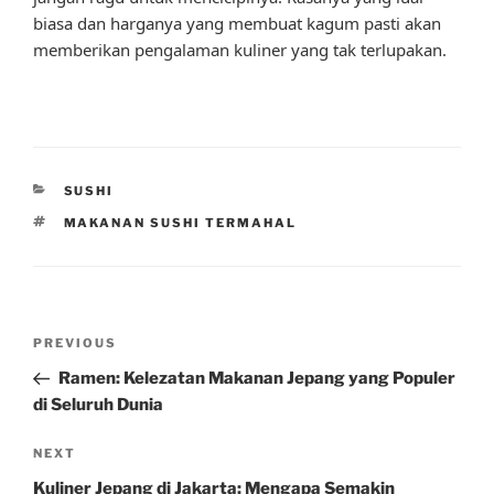
biasa dan harganya yang membuat kagum pasti akan
memberikan pengalaman kuliner yang tak terlupakan.
CATEGORIES
SUSHI
TAGS
MAKANAN SUSHI TERMAHAL
Post
Previous
PREVIOUS
navigation
Post
Ramen: Kelezatan Makanan Jepang yang Populer
di Seluruh Dunia
Next
NEXT
Post
Kuliner Jepang di Jakarta: Mengapa Semakin