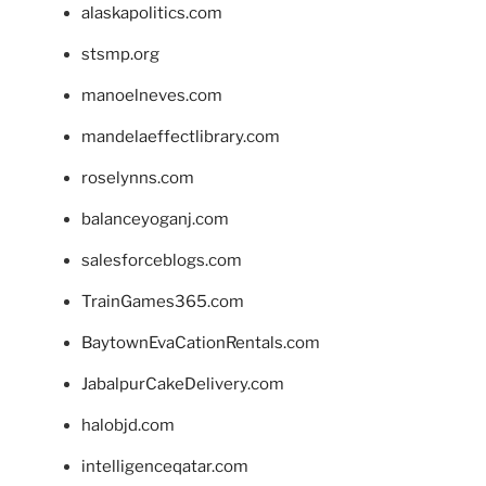
alaskapolitics.com
stsmp.org
manoelneves.com
mandelaeffectlibrary.com
roselynns.com
balanceyoganj.com
salesforceblogs.com
TrainGames365.com
BaytownEvaCationRentals.com
JabalpurCakeDelivery.com
halobjd.com
intelligenceqatar.com