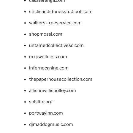
casateranga.com
sticksandstonesstudiooh.com
walkers-treeservice.com
shopmossi.com
untamedcollectivesd.com
mxpwellness.com
infernocanine.com
thepaperhousecollection.com
allisonwillisholley.com
solslite.org
portwayinn.com
djmaddogmusic.com