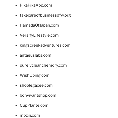
PikaPikaApp.com
takecareofbusinessdfw.org
HamadaOfJapan.com
VersifyLifestyle.com
kingscreekadventures.com
antaeuslabs.com
purelycleanchemdry.com
WishOping.com
shoplegacee.com
bonvivantshop.com
CupPlante.com
mpzin.com