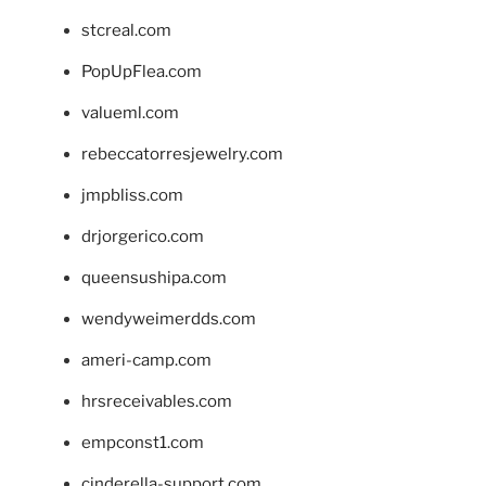
stcreal.com
PopUpFlea.com
valueml.com
rebeccatorresjewelry.com
jmpbliss.com
drjorgerico.com
queensushipa.com
wendyweimerdds.com
ameri-camp.com
hrsreceivables.com
empconst1.com
cinderella-support.com