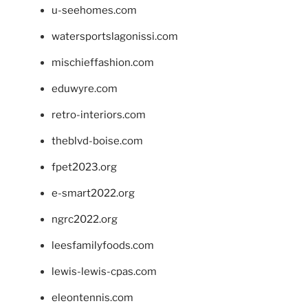
u-seehomes.com
watersportslagonissi.com
mischieffashion.com
eduwyre.com
retro-interiors.com
theblvd-boise.com
fpet2023.org
e-smart2022.org
ngrc2022.org
leesfamilyfoods.com
lewis-lewis-cpas.com
eleontennis.com