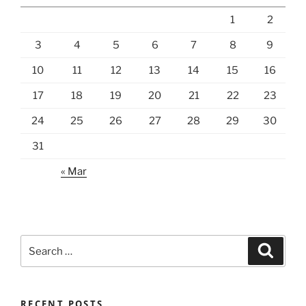
1
2
3
4
5
6
7
8
9
10
11
12
13
14
15
16
17
18
19
20
21
22
23
24
25
26
27
28
29
30
31
« Mar
Search
Search
for:
RECENT POSTS