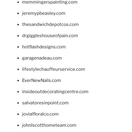
memmingerspainting.com
jeremypbeasley.com
thesandwichdepotcos.com
drgiggleshouseofpain.com
hotflashdesigns.com
garagenadeau.com
lifestylechauffeurservice.com
EverNewNails.com
insideoutdecoratingcentre.com
salvatoresinpoint.com
jovialfloralco.com
johnlscotthometeam.com