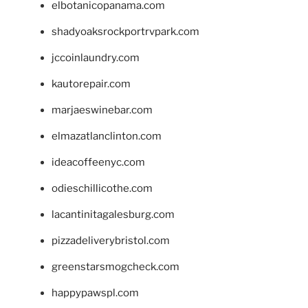
elbotanicopanama.com
shadyoaksrockportrvpark.com
jccoinlaundry.com
kautorepair.com
marjaeswinebar.com
elmazatlanclinton.com
ideacoffeenyc.com
odieschillicothe.com
lacantinitagalesburg.com
pizzadeliverybristol.com
greenstarsmogcheck.com
happypawspl.com