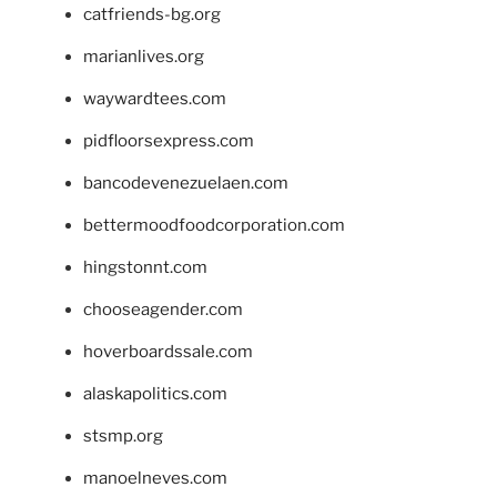
catfriends-bg.org
marianlives.org
waywardtees.com
pidfloorsexpress.com
bancodevenezuelaen.com
bettermoodfoodcorporation.com
hingstonnt.com
chooseagender.com
hoverboardssale.com
alaskapolitics.com
stsmp.org
manoelneves.com