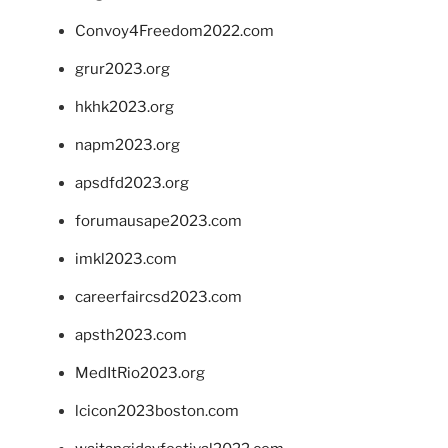
Convoy4Freedom2022.com
grur2023.org
hkhk2023.org
napm2023.org
apsdfd2023.org
forumausape2023.com
imkl2023.com
careerfaircsd2023.com
apsth2023.com
MedItRio2023.org
lcicon2023boston.com