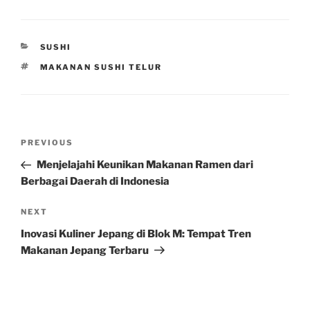
CATEGORIES
SUSHI
TAGS
MAKANAN SUSHI TELUR
Post
Previous
PREVIOUS
navigation
Post
Menjelajahi Keunikan Makanan Ramen dari
Berbagai Daerah di Indonesia
Next
NEXT
Post
Inovasi Kuliner Jepang di Blok M: Tempat Tren
Makanan Jepang Terbaru