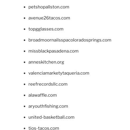
petshopallston.com
avenue26tacos.com
topgglasses.com
broadmoornailsspacoloradosprings.com
missblackpasadena.com
anneskitchen.org
valenciamarketytaqueria.com
reefrecordsllc.com
alawaffle.com
aryouthfishing.com
united-basketball.com
tios-tacos.com