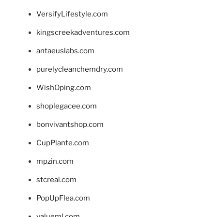
VersifyLifestyle.com
kingscreekadventures.com
antaeuslabs.com
purelycleanchemdry.com
WishOping.com
shoplegacee.com
bonvivantshop.com
CupPlante.com
mpzin.com
stcreal.com
PopUpFlea.com
valueml.com