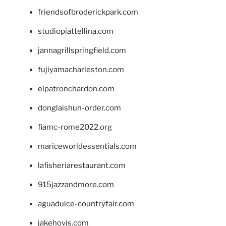
friendsofbroderickpark.com
studiopiattellina.com
jannagrillspringfield.com
fujiyamacharleston.com
elpatronchardon.com
donglaishun-order.com
fiamc-rome2022.org
mariceworldessentials.com
lafisheriarestaurant.com
915jazzandmore.com
aguadulce-countryfair.com
jakehovis.com