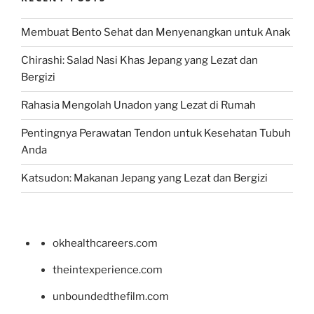
Membuat Bento Sehat dan Menyenangkan untuk Anak
Chirashi: Salad Nasi Khas Jepang yang Lezat dan
Bergizi
Rahasia Mengolah Unadon yang Lezat di Rumah
Pentingnya Perawatan Tendon untuk Kesehatan Tubuh
Anda
Katsudon: Makanan Jepang yang Lezat dan Bergizi
okhealthcareers.com
theintexperience.com
unboundedthefilm.com