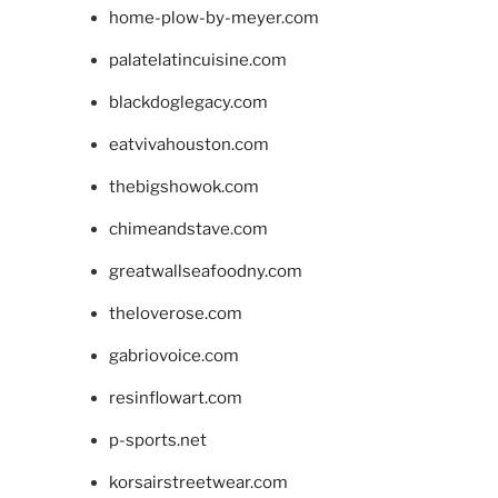
home-plow-by-meyer.com
palatelatincuisine.com
blackdoglegacy.com
eatvivahouston.com
thebigshowok.com
chimeandstave.com
greatwallseafoodny.com
theloverose.com
gabriovoice.com
resinflowart.com
p-sports.net
korsairstreetwear.com