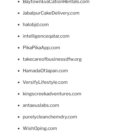
BaytownEvaCationRentals.com
JabalpurCakeDelivery.com
halobjd.com
intelligenceqatar.com
PikaPikaApp.com
takecareofbusinessdfw.org
HamadaOfJapan.com
VersifyLifestyle.com
kingscreekadventures.com
antaeuslabs.com
purelycleanchemdry.com
WishOping.com