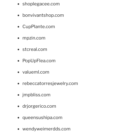
shoplegacee.com
bonvivantshop.com
CupPlante.com
mpzin.com
stcreal.com
PopUpFlea.com
valueml.com
rebeccatorresjewelry.com
jmpbliss.com
drjorgerico.com
queensushipa.com
wendyweimerdds.com