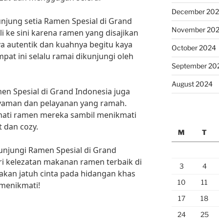
December 20
njung setia Ramen Spesial di Grand
November 20
li ke sini karena ramen yang disajikan
a autentik dan kuahnya begitu kaya
October 2024
mpat ini selalu ramai dikunjungi oleh
September 20
August 2024
men Spesial di Grand Indonesia juga
aman dan pelayanan yang ramah.
mati ramen mereka sambil menikmati
 dan cozy.
M
T
unjungi Ramen Spesial di Grand
i kelezatan makanan ramen terbaik di
3
4
 akan jatuh cinta pada hidangan khas
10
11
 menikmati!
17
18
24
25