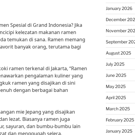
January 2026
December 20
n Spesial di Grand Indonesia? Jika
November 20
ncicipi kelezatan makanan ramen
 Anda temukan di sana. Ramen memang
September 20
favorit banyak orang, terutama bagi
August 2025
July 2025
oki ramen terkenal di Jakarta, “Ramen
menawarkan pengalaman kuliner yang
June 2025
gkuk ramen yang disajikan di sini
May 2025
 penuh dengan berbagai bahan
April 2025
March 2025
angan mie Jepang yang disajikan
dan lezat. Biasanya ramen juga
February 2025
lur, sayuran, dan bumbu-bumbu lain
January 2025
zat dan menggugah selera.