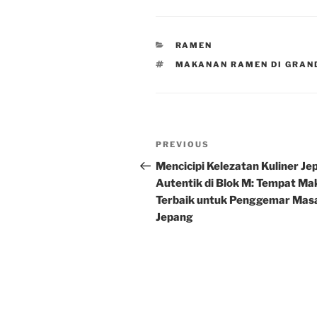
CATEGORIES
RAMEN
TAGS
MAKANAN RAMEN DI GRAN
Post
Previous
PREVIOUS
navigation
Post
Mencicipi Kelezatan Kuliner Je
Autentik di Blok M: Tempat Ma
Terbaik untuk Penggemar Mas
Jepang