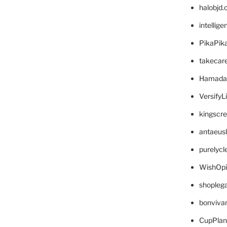
halobjd
intellig
PikaPik
takecar
Hamada
VersifyL
kingscr
antaeus
purelyc
WishOp
shopleg
bonviva
CupPlan