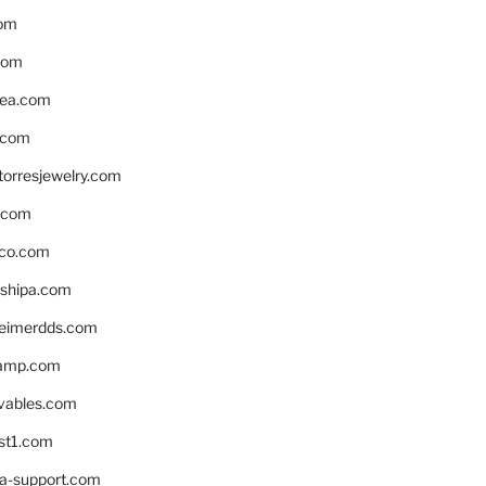
om
com
ea.com
.com
torresjewelry.com
s.com
ico.com
shipa.com
eimerdds.com
camp.com
ivables.com
st1.com
la-support.com