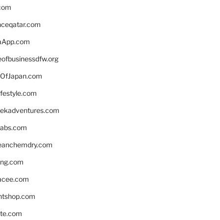
.com
enceqatar.com
aApp.com
eofbusinessdfw.org
OfJapan.com
ifestyle.com
eekadventures.com
labs.com
leanchemdry.com
ing.com
acee.com
ntshop.com
te.com