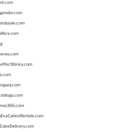
nnt.com
gender.com
ardssale.com
litics.com
rg
neves.com
ffectlibrary.com
ns.com
yoganj.com
rceblogs.com
ames365.com
EvaCationRentals.com
rCakeDelivery.com