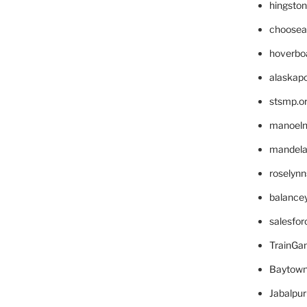
hingsto
choosea
hoverbo
alaskapo
stsmp.o
manoel
mandelae
roselyn
balance
salesfo
TrainG
Baytown
Jabalpu