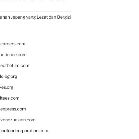
nan Jepang yang Lezat dan Bergizi
hcareers.com
xperience.com
edthefilm.com
ds-bg.org
ves.org
tees.com
rsexpress.com
venezuelaen.com
oodfoodcorporation.com