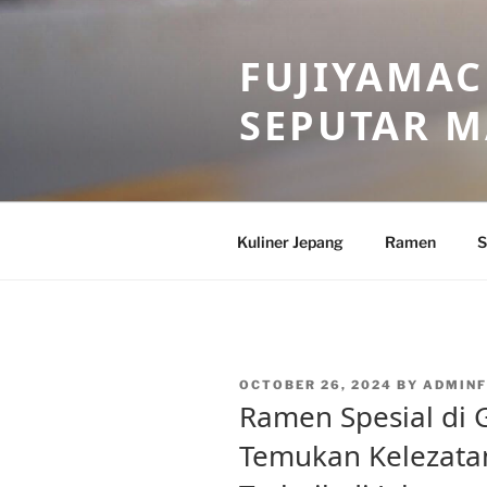
Skip
to
FUJIYAMAC
content
SEPUTAR 
Kuliner Jepang
Ramen
S
POSTED
OCTOBER 26, 2024
BY
ADMINF
ON
Ramen Spesial di 
Temukan Kelezat