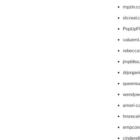
mpzin.c
stcreal.
PopUpFl
valueml
rebecca
jmpblis
drjorger
queensu
wendyw
ameri-
hrsrece
empcon
cinderel