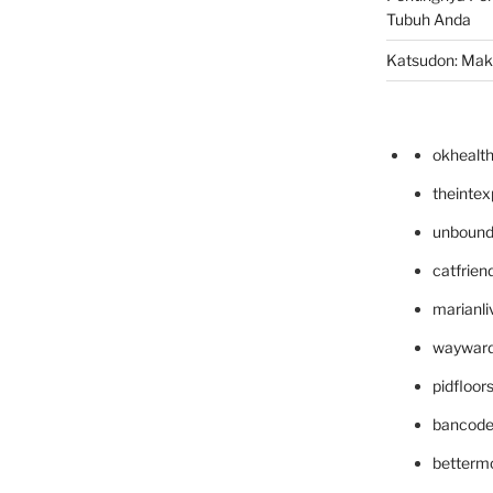
Tubuh Anda
Katsudon: Maka
okhealt
theinte
unbound
catfrien
marianli
wayward
pidfloo
bancode
betterm