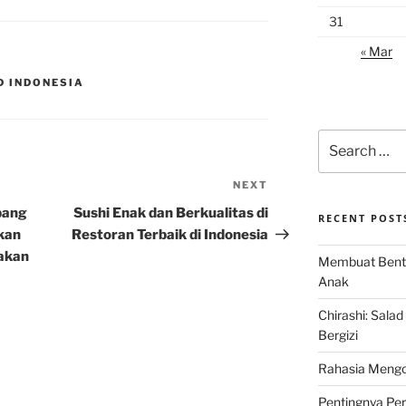
31
« Mar
D INDONESIA
Search
for:
NEXT
Next
Post
pang
Sushi Enak dan Berkualitas di
RECENT POST
kan
Restoran Terbaik di Indonesia
akan
Membuat Bent
Anak
Chirashi: Sala
Bergizi
Rahasia Mengo
Pentingnya Pe