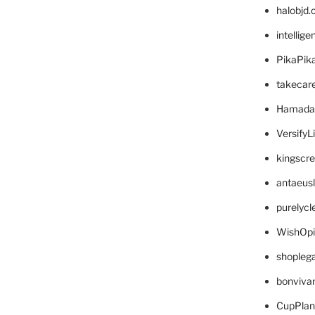
halobjd
intellig
PikaPik
takecar
Hamada
VersifyL
kingscr
antaeus
purelyc
WishOp
shopleg
bonviva
CupPlan