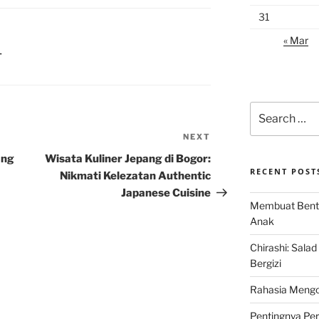
31
« Mar
T
Search
for:
NEXT
Next
Post
ang
Wisata Kuliner Jepang di Bogor:
RECENT POST
Nikmati Kelezatan Authentic
Japanese Cuisine
Membuat Bent
Anak
Chirashi: Sala
Bergizi
Rahasia Mengo
Pentingnya Pe