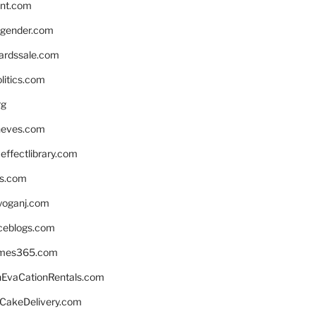
nnt.com
gender.com
ardssale.com
litics.com
rg
neves.com
ffectlibrary.com
ns.com
yoganj.com
rceblogs.com
ames365.com
EvaCationRentals.com
rCakeDelivery.com