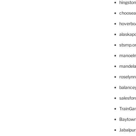
hingsto
choosea
hoverbo
alaskapo
stsmp.o
manoel
mandelae
roselyn
balance
salesfo
TrainG
Baytown
Jabalpu