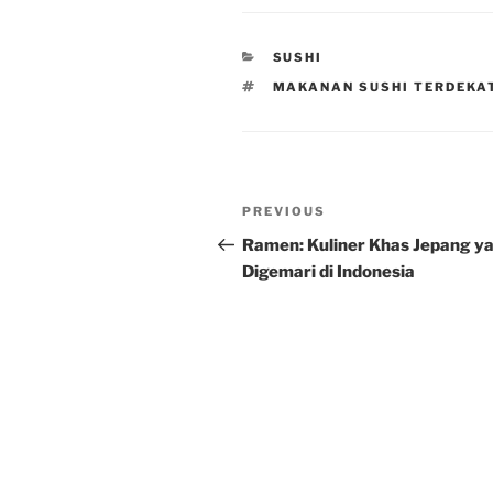
CATEGORIES
SUSHI
TAGS
MAKANAN SUSHI TERDEKA
Post
Previous
PREVIOUS
navigation
Post
Ramen: Kuliner Khas Jepang y
Digemari di Indonesia