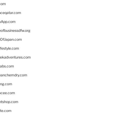
.com
enceqatar.com
aApp.com
eofbusinessdfw.org
OfJapan.com
ifestyle.com
eekadventures.com
labs.com
leanchemdry.com
ing.com
acee.com
ntshop.com
te.com