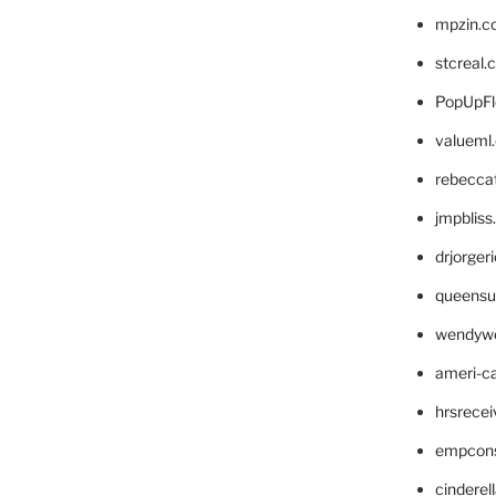
mpzin.c
stcreal.
PopUpFl
valueml
rebecca
jmpblis
drjorger
queensu
wendyw
ameri-
hrsrece
empcon
cinderel