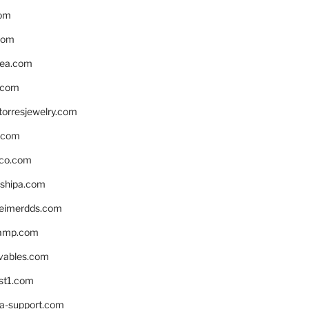
om
com
ea.com
.com
torresjewelry.com
s.com
ico.com
shipa.com
eimerdds.com
camp.com
ivables.com
st1.com
la-support.com