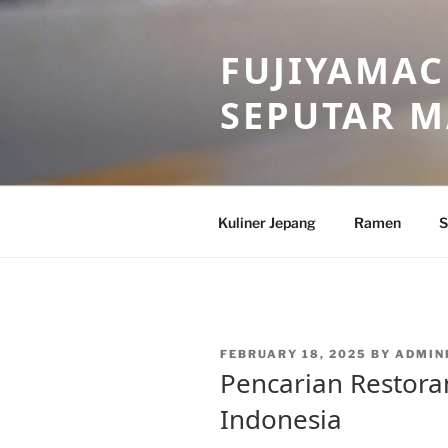
Skip
to
FUJIYAMAC
content
SEPUTAR 
Kuliner Jepang
Ramen
S
POSTED
FEBRUARY 18, 2025
BY
ADMIN
ON
Pencarian Restoran
Indonesia