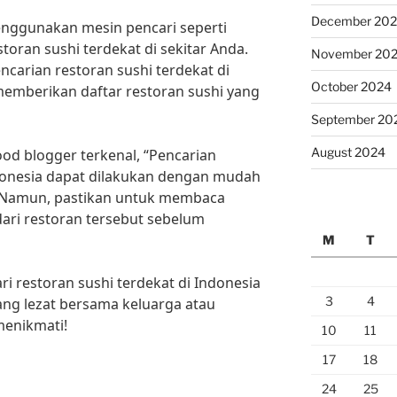
December 20
menggunakan mesin pencari seperti
ran sushi terdekat di sekitar Anda.
November 20
ncarian restoran sushi terdekat di
October 2024
emberikan daftar restoran sushi yang
September 20
August 2024
od blogger terkenal, “Pencarian
ndonesia dapat dilakukan dengan mudah
e. Namun, pastikan untuk membaca
dari restoran tersebut sebelum
M
T
ri restoran sushi terdekat di Indonesia
3
4
ang lezat bersama keluarga atau
enikmati!
10
11
17
18
24
25