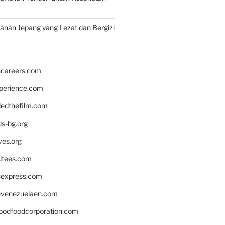
nan Jepang yang Lezat dan Bergizi
hcareers.com
xperience.com
edthefilm.com
ds-bg.org
ves.org
tees.com
rsexpress.com
venezuelaen.com
oodfoodcorporation.com