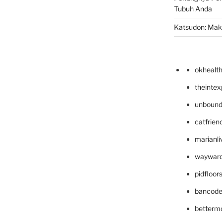
Tubuh Anda
Katsudon: Maka
okhealt
theinte
unbound
catfrien
marianli
wayward
pidfloo
bancode
betterm