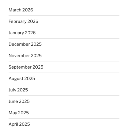
March 2026
February 2026
January 2026
December 2025
November 2025
September 2025
August 2025
July 2025
June 2025
May 2025
April 2025