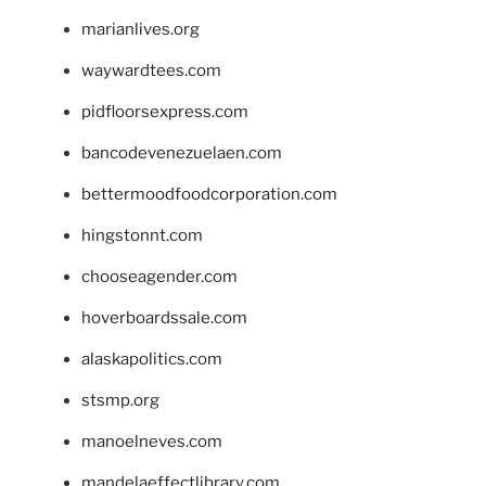
marianlives.org
waywardtees.com
pidfloorsexpress.com
bancodevenezuelaen.com
bettermoodfoodcorporation.com
hingstonnt.com
chooseagender.com
hoverboardssale.com
alaskapolitics.com
stsmp.org
manoelneves.com
mandelaeffectlibrary.com