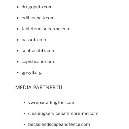
drogopets.com
ediblechalk.com
tabletennisnearme.com
oaksofa.com
soultacohtx.com
capishcaps.com
gpsyfl.org
MEDIA PARTNER III
vwrepairarlington.com
cleaningservicebaltimore-md.com
beckslandscapeandfence.com