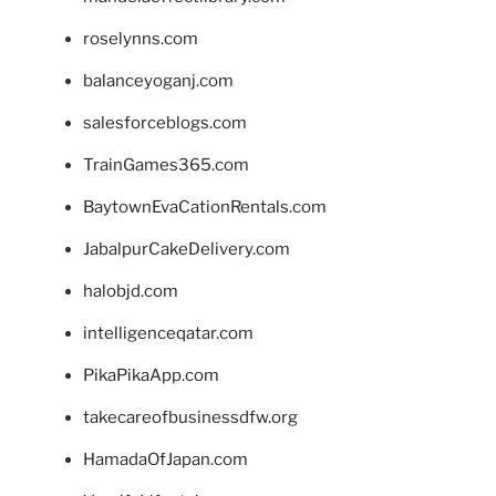
roselynns.com
balanceyoganj.com
salesforceblogs.com
TrainGames365.com
BaytownEvaCationRentals.com
JabalpurCakeDelivery.com
halobjd.com
intelligenceqatar.com
PikaPikaApp.com
takecareofbusinessdfw.org
HamadaOfJapan.com