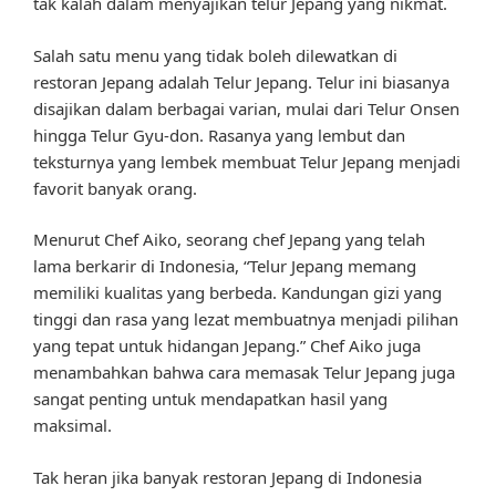
tak kalah dalam menyajikan telur Jepang yang nikmat.
Salah satu menu yang tidak boleh dilewatkan di
restoran Jepang adalah Telur Jepang. Telur ini biasanya
disajikan dalam berbagai varian, mulai dari Telur Onsen
hingga Telur Gyu-don. Rasanya yang lembut dan
teksturnya yang lembek membuat Telur Jepang menjadi
favorit banyak orang.
Menurut Chef Aiko, seorang chef Jepang yang telah
lama berkarir di Indonesia, “Telur Jepang memang
memiliki kualitas yang berbeda. Kandungan gizi yang
tinggi dan rasa yang lezat membuatnya menjadi pilihan
yang tepat untuk hidangan Jepang.” Chef Aiko juga
menambahkan bahwa cara memasak Telur Jepang juga
sangat penting untuk mendapatkan hasil yang
maksimal.
Tak heran jika banyak restoran Jepang di Indonesia