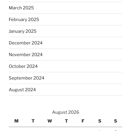
March 2025
February 2025
January 2025
December 2024
November 2024
October 2024
September 2024
August 2024
August 2026
M
T
W
T
F
S
S