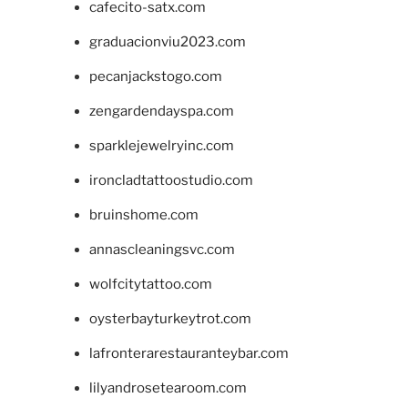
cafecito-satx.com
graduacionviu2023.com
pecanjackstogo.com
zengardendayspa.com
sparklejewelryinc.com
ironcladtattoostudio.com
bruinshome.com
annascleaningsvc.com
wolfcitytattoo.com
oysterbayturkeytrot.com
lafronterarestauranteybar.com
lilyandrosetearoom.com