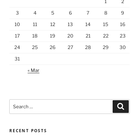
1
2
3
4
5
6
7
8
9
10
11
12
13
14
15
16
17
18
19
20
21
22
23
24
25
26
27
28
29
30
31
« Mar
Search
Search
for:
RECENT POSTS