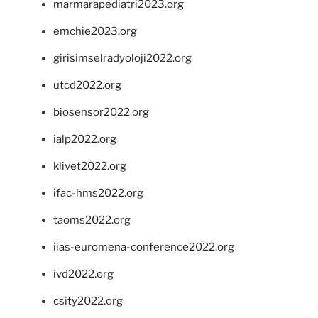
marmarapediatri2023.org
emchie2023.org
girisimselradyoloji2022.org
utcd2022.org
biosensor2022.org
ialp2022.org
klivet2022.org
ifac-hms2022.org
taoms2022.org
iias-euromena-conference2022.org
ivd2022.org
csity2022.org