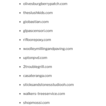
olivesburgberrypatch.com
theslushkids.com
giobastian.com
glpascensori.com
rifloorepoxy.com
woolleymillingandpaving.com
uptonpvd.com
2troublegrill.com
casateranga.com
sticksandstonesstudiooh.com
walkers-treeservice.com
shopmossi.com