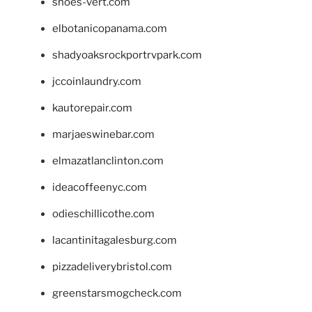
shoes-vert.com
elbotanicopanama.com
shadyoaksrockportrvpark.com
jccoinlaundry.com
kautorepair.com
marjaeswinebar.com
elmazatlanclinton.com
ideacoffeenyc.com
odieschillicothe.com
lacantinitagalesburg.com
pizzadeliverybristol.com
greenstarsmogcheck.com