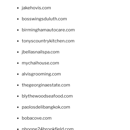
jakehovis.com
bosswingsduluth.com
birminghamautocare.com
tonyscountrykitchen.com
jbellasnailspa.com
mychaihouse.com
alvisgrooming.com
thegeorginaestate.com
blythewoodseafood.com
paolosdelibangkok.com
bobacove.com
phoone24brookfield.com