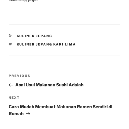
CATEGORIES
KULINER JEPANG
TAGS
KULINER JEPANG KAKI LIMA
Post
Previous
PREVIOUS
navigation
Post
Asal Usul Makanan Sushi Adalah
Next
NEXT
Post
Cara Mudah Membuat Makanan Ramen Sendiri di
Rumah