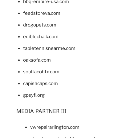
bbq-empire-usa.com
feedstoreva.com
drogopets.com
ediblechalk.com
tabletennisnearme.com
oaksofa.com
soultacohtx.com
capishcaps.com
gpsyfl.org
MEDIA PARTNER III
vwrepairarlington.com