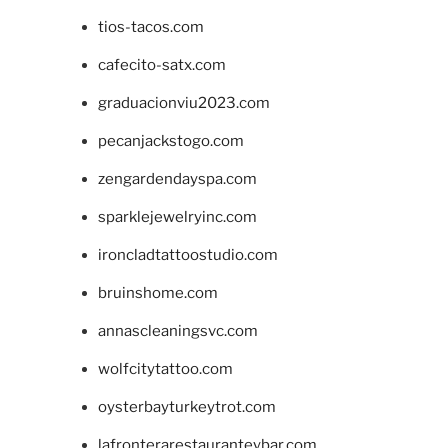
tios-tacos.com
cafecito-satx.com
graduacionviu2023.com
pecanjackstogo.com
zengardendayspa.com
sparklejewelryinc.com
ironcladtattoostudio.com
bruinshome.com
annascleaningsvc.com
wolfcitytattoo.com
oysterbayturkeytrot.com
lafronterarestauranteybar.com