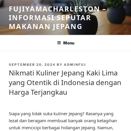
Skip
FUJIYAMACHARLESTON –
to
INFORMASI SEPUTAR
content
MAKANAN JEPANG
Menu
POSTED
SEPTEMBER 20, 2024
BY
ADMINFUJ
ON
Nikmati Kuliner Jepang Kaki Lima
yang Otentik di Indonesia dengan
Harga Terjangkau
Siapa yang tidak suka kuliner Jepang? Rasanya yang
lezat dan beragam membuat banyak orang ketagihan
untuk mencicipi berbagai hidangan Jepang. Namun,