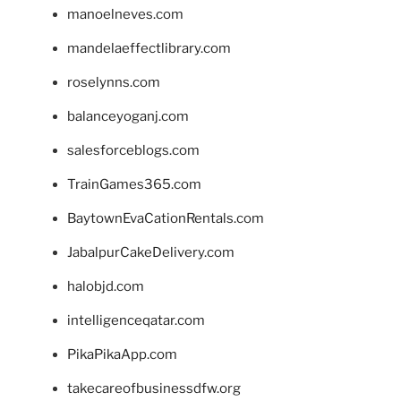
manoelneves.com
mandelaeffectlibrary.com
roselynns.com
balanceyoganj.com
salesforceblogs.com
TrainGames365.com
BaytownEvaCationRentals.com
JabalpurCakeDelivery.com
halobjd.com
intelligenceqatar.com
PikaPikaApp.com
takecareofbusinessdfw.org