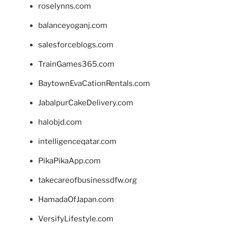
roselynns.com
balanceyoganj.com
salesforceblogs.com
TrainGames365.com
BaytownEvaCationRentals.com
JabalpurCakeDelivery.com
halobjd.com
intelligenceqatar.com
PikaPikaApp.com
takecareofbusinessdfw.org
HamadaOfJapan.com
VersifyLifestyle.com