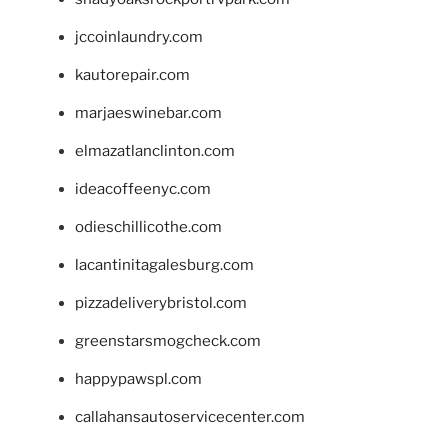
jccoinlaundry.com
kautorepair.com
marjaeswinebar.com
elmazatlanclinton.com
ideacoffeenyc.com
odieschillicothe.com
lacantinitagalesburg.com
pizzadeliverybristol.com
greenstarsmogcheck.com
happypawspl.com
callahansautoservicecenter.com