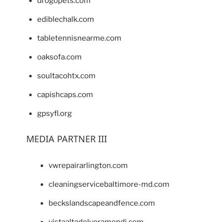
drogopets.com
ediblechalk.com
tabletennisnearme.com
oaksofa.com
soultacohtx.com
capishcaps.com
gpsyfl.org
MEDIA PARTNER III
vwrepairarlington.com
cleaningservicebaltimore-md.com
beckslandscapeandfence.com
vistaaltadelveramendi.com