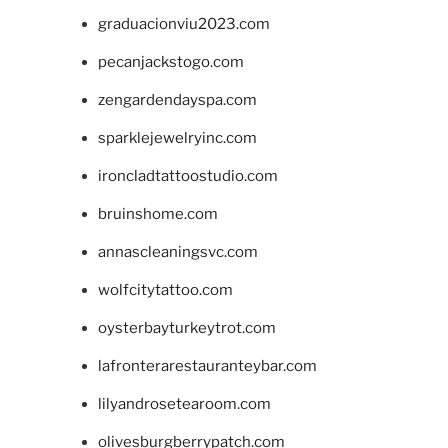
graduacionviu2023.com
pecanjackstogo.com
zengardendayspa.com
sparklejewelryinc.com
ironcladtattoostudio.com
bruinshome.com
annascleaningsvc.com
wolfcitytattoo.com
oysterbayturkeytrot.com
lafronterarestauranteybar.com
lilyandrosetearoom.com
olivesburgberrypatch.com