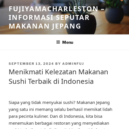
Skip
FUJIYAMACHARLESTON –
to
INFORMASI SEPUTAR
content
MAKANAN JEPANG
Menu
POSTED
SEPTEMBER 13, 2024
BY
ADMINFUJ
ON
Menikmati Kelezatan Makanan
Sushi Terbaik di Indonesia
Siapa yang tidak menyukai sushi? Makanan Jepang
yang satu ini memang selalu berhasil memikat lidah
para pecinta kuliner. Dan di Indonesia, kita bisa
menemukan berbagai restoran yang menyediakan