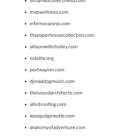
untamedcollectivesd.com
mxpwellness.com
infernocanine.com
thepaperhousecollection.com
allisonwillisholley.com
solslite.org
portwayinn.com
djmaddogmusic.com
thesoundarchitects.com
allin1roofing.com
keepjudgewebb.com
anatomyofadventure.com