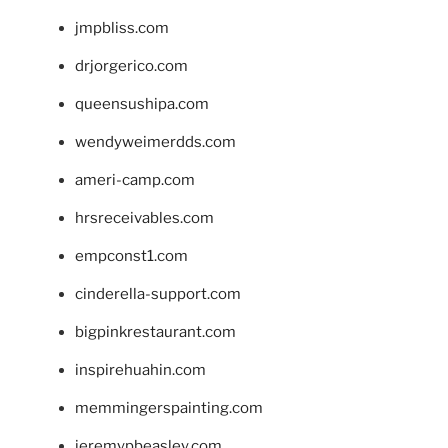
jmpbliss.com
drjorgerico.com
queensushipa.com
wendyweimerdds.com
ameri-camp.com
hrsreceivables.com
empconst1.com
cinderella-support.com
bigpinkrestaurant.com
inspirehuahin.com
memmingerspainting.com
jeremypbeasley.com