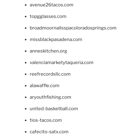
avenue26tacos.com
topgglasses.com
broadmoornailsspacoloradosprings.com
missblackpasadena.com
anneskitchen.org
valenciamarketytaqueria.com
reefrecordsllc.com
alawaffle.com
aryouthfishing.com
united-basketball.com
tios-tacos.com
cafecito-satx.com