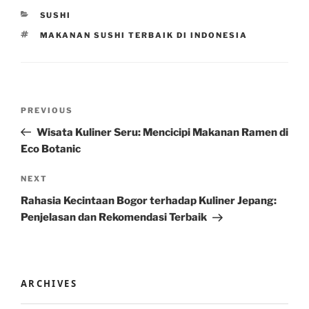
CATEGORIES
SUSHI
TAGS
MAKANAN SUSHI TERBAIK DI INDONESIA
Post
Previous
PREVIOUS
navigation
Post
Wisata Kuliner Seru: Mencicipi Makanan Ramen di
Eco Botanic
Next
NEXT
Post
Rahasia Kecintaan Bogor terhadap Kuliner Jepang:
Penjelasan dan Rekomendasi Terbaik
ARCHIVES