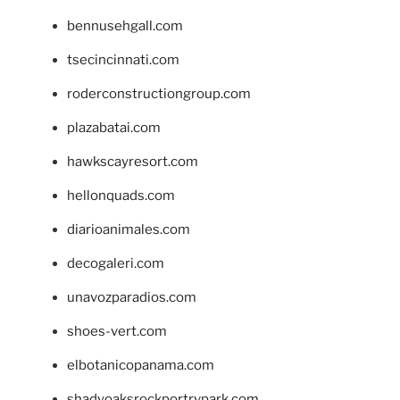
bennusehgall.com
tsecincinnati.com
roderconstructiongroup.com
plazabatai.com
hawkscayresort.com
hellonquads.com
diarioanimales.com
decogaleri.com
unavozparadios.com
shoes-vert.com
elbotanicopanama.com
shadyoaksrockportrvpark.com