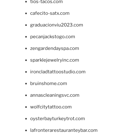
tios-tacos.com
cafecito-satx.com
graduacionviu2023.com
pecanjackstogo.com
zengardendayspa.com
sparklejewelryinc.com
ironcladtattoostudio.com
bruinshome.com
annascleaningsvc.com
wolfcitytattoo.com
oysterbayturkeytrot.com
lafronterarestauranteybar.com