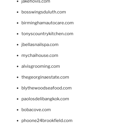
jakehovis.com
bosswingsduluth.com
birminghamautocare.com
tonyscountrykitchen.com
jbellasnailspa.com
mychaihouse.com
alvisgrooming.com
thegeorginaestate.com
blythewoodseafood.com
paolosdelibangkok.com
bobacove.com
phoone24brookfield.com