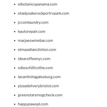
elbotanicopanama.com
shadyoaksrockportrvpark.com
jccoinlaundry.com
kautorepair.com
marjaeswinebar.com
elmazatlanclinton.com
ideacoffeenyc.com
odieschillicothe.com
lacantinitagalesburg.com
pizzadeliverybristol.com
greenstarsmogcheck.com
happypawspl.com