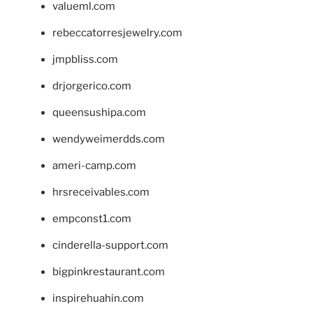
valueml.com
rebeccatorresjewelry.com
jmpbliss.com
drjorgerico.com
queensushipa.com
wendyweimerdds.com
ameri-camp.com
hrsreceivables.com
empconst1.com
cinderella-support.com
bigpinkrestaurant.com
inspirehuahin.com