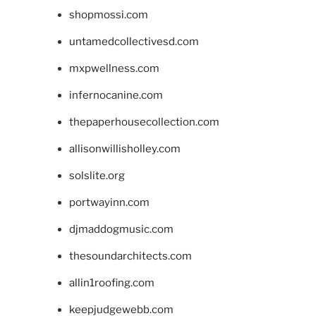
shopmossi.com
untamedcollectivesd.com
mxpwellness.com
infernocanine.com
thepaperhousecollection.com
allisonwillisholley.com
solslite.org
portwayinn.com
djmaddogmusic.com
thesoundarchitects.com
allin1roofing.com
keepjudgewebb.com