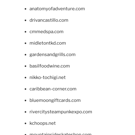
anatomyofadventure.com
drivancastillo.com
cmmedspa.com
midletontkd.com
gardensandgrills.com
basilfoodwine.com
nikko-tochigi.net
caribbean-corner.com
bluemoongiftcards.com
rivercitysteampunkexpo.com
kchoops.net
mountainsideskateshop.com