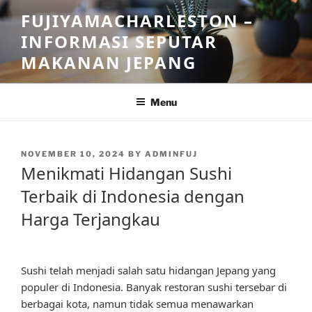
Skip
FUJIYAMACHARLESTON –
to
INFORMASI SEPUTAR
content
MAKANAN JEPANG
Menu
POSTED
NOVEMBER 10, 2024
BY
ADMINFUJ
ON
Menikmati Hidangan Sushi
Terbaik di Indonesia dengan
Harga Terjangkau
Sushi telah menjadi salah satu hidangan Jepang yang
populer di Indonesia. Banyak restoran sushi tersebar di
berbagai kota, namun tidak semua menawarkan