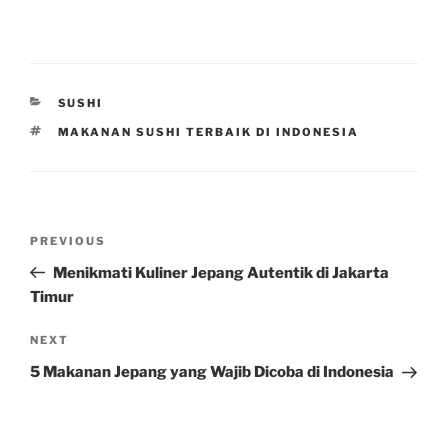
CATEGORIES
SUSHI
TAGS
MAKANAN SUSHI TERBAIK DI INDONESIA
Post
Previous
PREVIOUS
navigation
Post
Menikmati Kuliner Jepang Autentik di Jakarta
Timur
Next
NEXT
Post
5 Makanan Jepang yang Wajib Dicoba di Indonesia