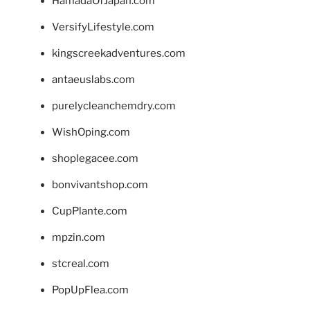
HamadaOfJapan.com
VersifyLifestyle.com
kingscreekadventures.com
antaeuslabs.com
purelycleanchemdry.com
WishOping.com
shoplegacee.com
bonvivantshop.com
CupPlante.com
mpzin.com
stcreal.com
PopUpFlea.com