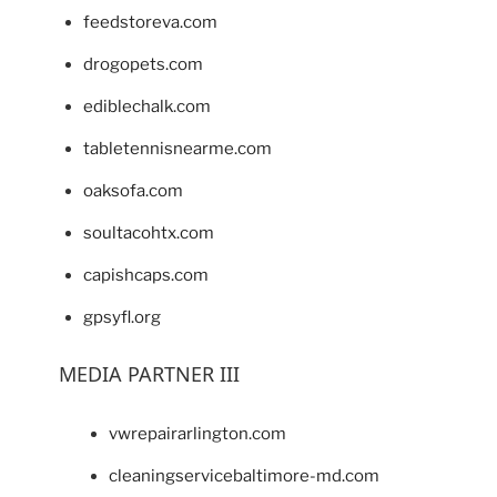
feedstoreva.com
drogopets.com
ediblechalk.com
tabletennisnearme.com
oaksofa.com
soultacohtx.com
capishcaps.com
gpsyfl.org
MEDIA PARTNER III
vwrepairarlington.com
cleaningservicebaltimore-md.com