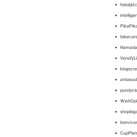
halobjd
intellig
PikaPik
takecar
Hamada
VersifyL
kingscr
antaeus
purelyc
WishOp
shopleg
bonviva
CupPlan