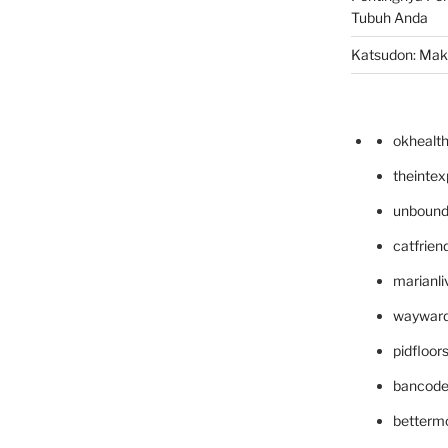
Tubuh Anda
Katsudon: Maka
okhealt
theinte
unbound
catfrien
marianli
wayward
pidfloo
bancode
betterm