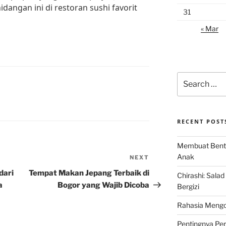
angan ini di restoran sushi favorit
31
« Mar
Search
for:
RECENT POST
Membuat Bent
Anak
NEXT
Next
Post
dari
Tempat Makan Jepang Terbaik di
Chirashi: Sala
a
Bogor yang Wajib Dicoba
Bergizi
Rahasia Mengo
Pentingnya Pe