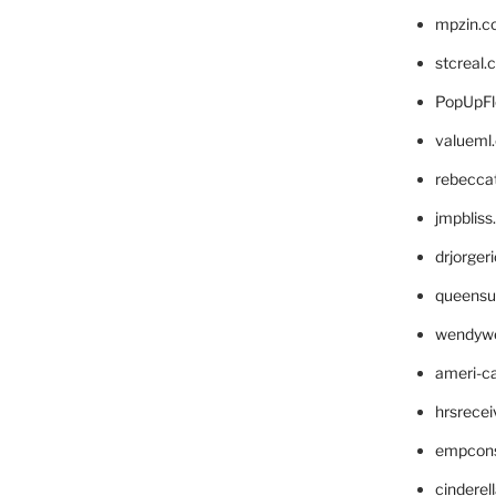
mpzin.c
stcreal.
PopUpFl
valueml
rebecca
jmpblis
drjorger
queensu
wendyw
ameri-
hrsrece
empcon
cinderel