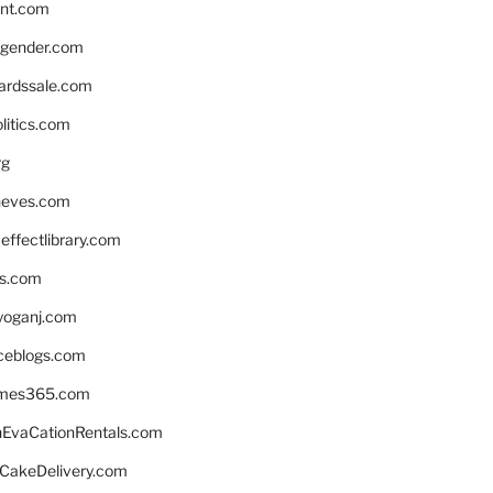
nnt.com
gender.com
ardssale.com
litics.com
rg
neves.com
ffectlibrary.com
ns.com
yoganj.com
rceblogs.com
ames365.com
EvaCationRentals.com
rCakeDelivery.com