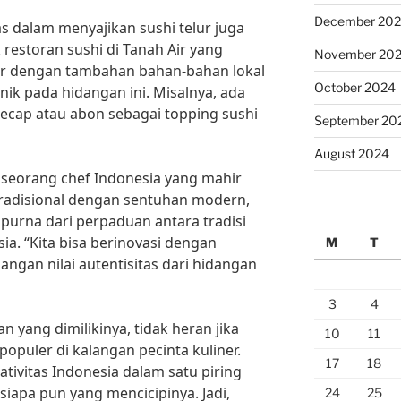
December 20
tas dalam menyajikan sushi telur juga
estoran sushi di Tanah Air yang
November 20
ur dengan tambahan bahan-bahan lokal
October 2024
k pada hidangan ini. Misalnya, ada
cap atau abon sebagai topping sushi
September 20
August 2024
 seorang chef Indonesia yang mahir
radisional dengan sentuhan modern,
purna dari perpaduan antara tradisi
ia. “Kita bisa berinovasi dengan
M
T
angan nilai autentisitas dari hidangan
3
4
 yang dimilikinya, tidak heran jika
10
11
opuler di kalangan pecinta kuliner.
17
18
ativitas Indonesia dalam satu piring
apa pun yang mencicipinya. Jadi,
24
25