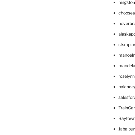
hingsto
choosea
hoverbo
alaskapo
stsmp.o
manoel
mandelae
roselyn
balance
salesfo
TrainG
Baytown
Jabalpu