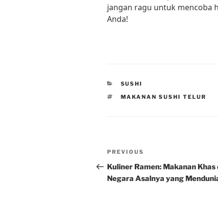
jangan ragu untuk mencoba hid
Anda!
CATEGORIES
SUSHI
TAGS
MAKANAN SUSHI TELUR
Post
Previous
PREVIOUS
navigation
Post
Kuliner Ramen: Makanan Khas 
Negara Asalnya yang Menduni