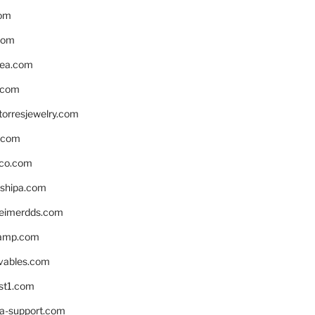
om
com
ea.com
.com
torresjewelry.com
s.com
ico.com
shipa.com
eimerdds.com
camp.com
ivables.com
st1.com
la-support.com