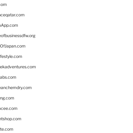
.com
enceqatar.com
aApp.com
eofbusinessdfw.org
OfJapan.com
ifestyle.com
eekadventures.com
labs.com
leanchemdry.com
ing.com
acee.com
ntshop.com
te.com