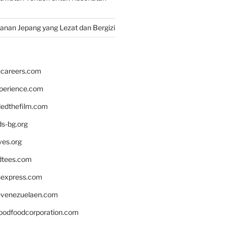
nan Jepang yang Lezat dan Bergizi
hcareers.com
xperience.com
edthefilm.com
ds-bg.org
ves.org
tees.com
rsexpress.com
venezuelaen.com
oodfoodcorporation.com