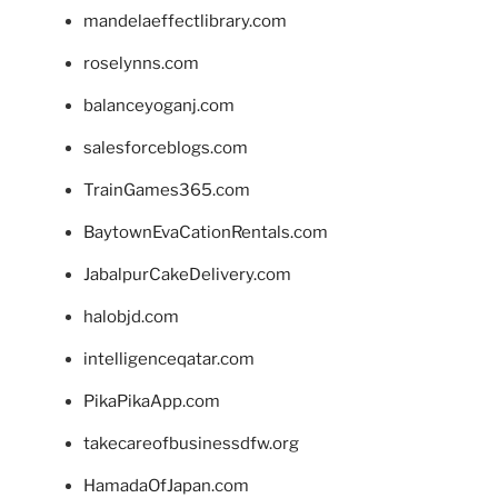
mandelaeffectlibrary.com
roselynns.com
balanceyoganj.com
salesforceblogs.com
TrainGames365.com
BaytownEvaCationRentals.com
JabalpurCakeDelivery.com
halobjd.com
intelligenceqatar.com
PikaPikaApp.com
takecareofbusinessdfw.org
HamadaOfJapan.com