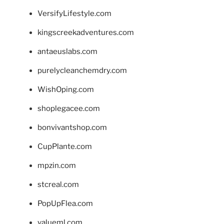
VersifyLifestyle.com
kingscreekadventures.com
antaeuslabs.com
purelycleanchemdry.com
WishOping.com
shoplegacee.com
bonvivantshop.com
CupPlante.com
mpzin.com
stcreal.com
PopUpFlea.com
valueml.com