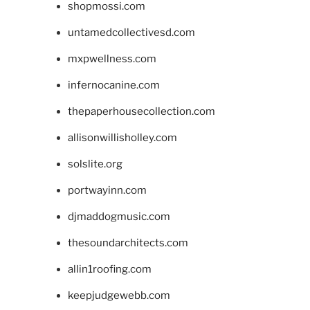
shopmossi.com
untamedcollectivesd.com
mxpwellness.com
infernocanine.com
thepaperhousecollection.com
allisonwillisholley.com
solslite.org
portwayinn.com
djmaddogmusic.com
thesoundarchitects.com
allin1roofing.com
keepjudgewebb.com