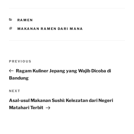
CATEGORIES
RAMEN
TAGS
MAKANAN RAMEN DARI MANA
Post
Previous
PREVIOUS
navigation
Post
Ragam Kuliner Jepang yang Wajib Dicoba di
Bandung
Next
NEXT
Post
Asal-usul Makanan Sushi: Kelezatan dari Negeri
Matahari Terbit