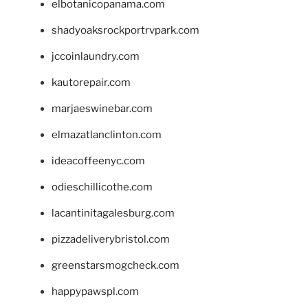
elbotanicopanama.com
shadyoaksrockportrvpark.com
jccoinlaundry.com
kautorepair.com
marjaeswinebar.com
elmazatlanclinton.com
ideacoffeenyc.com
odieschillicothe.com
lacantinitagalesburg.com
pizzadeliverybristol.com
greenstarsmogcheck.com
happypawspl.com