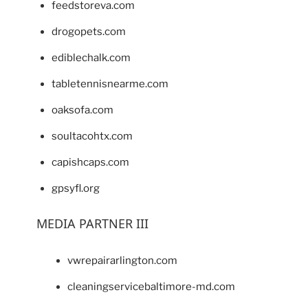
feedstoreva.com
drogopets.com
ediblechalk.com
tabletennisnearme.com
oaksofa.com
soultacohtx.com
capishcaps.com
gpsyfl.org
MEDIA PARTNER III
vwrepairarlington.com
cleaningservicebaltimore-md.com