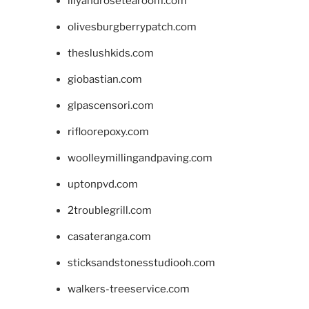
lilyandrosetearoom.com
olivesburgberrypatch.com
theslushkids.com
giobastian.com
glpascensori.com
rifloorepoxy.com
woolleymillingandpaving.com
uptonpvd.com
2troublegrill.com
casateranga.com
sticksandstonesstudiooh.com
walkers-treeservice.com