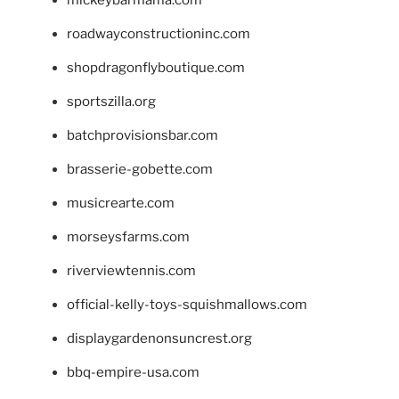
mickeybarmama.com
roadwayconstructioninc.com
shopdragonflyboutique.com
sportszilla.org
batchprovisionsbar.com
brasserie-gobette.com
musicrearte.com
morseysfarms.com
riverviewtennis.com
official-kelly-toys-squishmallows.com
displaygardenonsuncrest.org
bbq-empire-usa.com