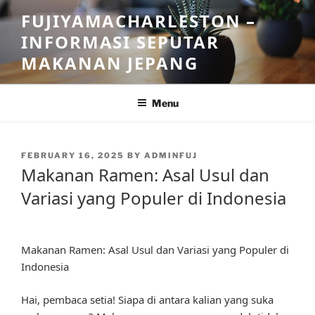
Skip
FUJIYAMACHARLESTON –
to
INFORMASI SEPUTAR
content
MAKANAN JEPANG
Menu
POSTED
FEBRUARY 16, 2025
BY
ADMINFUJ
ON
Makanan Ramen: Asal Usul dan
Variasi yang Populer di Indonesia
Makanan Ramen: Asal Usul dan Variasi yang Populer di
Indonesia
Hai, pembaca setia! Siapa di antara kalian yang suka