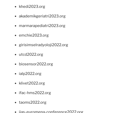
khedi2023.org
akademikgeriatri2023.org
marmarapediatri2023.org
emchie2023.org
girisimselradyoloji2022.org
utcd2022.org
biosensor2022.org
ialp2022.org
klivet2022.org
ifac-hms2022.org
taoms2022.org
iias-euromena-conference2022.org