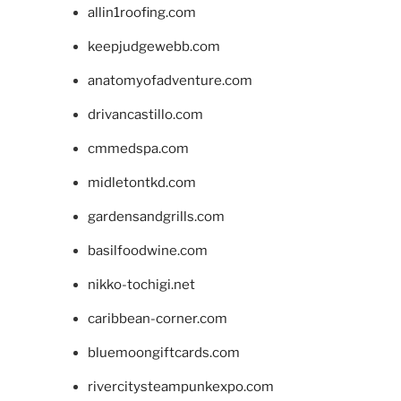
allin1roofing.com
keepjudgewebb.com
anatomyofadventure.com
drivancastillo.com
cmmedspa.com
midletontkd.com
gardensandgrills.com
basilfoodwine.com
nikko-tochigi.net
caribbean-corner.com
bluemoongiftcards.com
rivercitysteampunkexpo.com