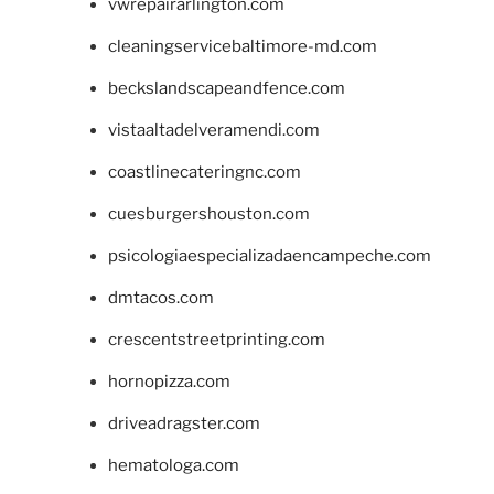
vwrepairarlington.com
cleaningservicebaltimore-md.com
beckslandscapeandfence.com
vistaaltadelveramendi.com
coastlinecateringnc.com
cuesburgershouston.com
psicologiaespecializadaencampeche.com
dmtacos.com
crescentstreetprinting.com
hornopizza.com
driveadragster.com
hematologa.com