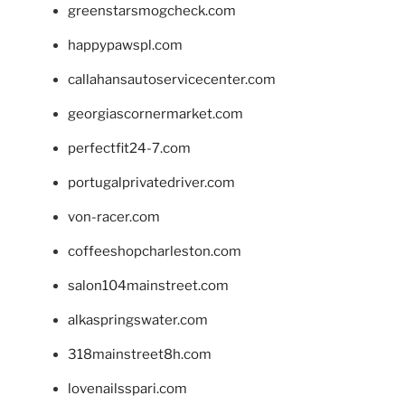
greenstarsmogcheck.com
happypawspl.com
callahansautoservicecenter.com
georgiascornermarket.com
perfectfit24-7.com
portugalprivatedriver.com
von-racer.com
coffeeshopcharleston.com
salon104mainstreet.com
alkaspringswater.com
318mainstreet8h.com
lovenailsspari.com