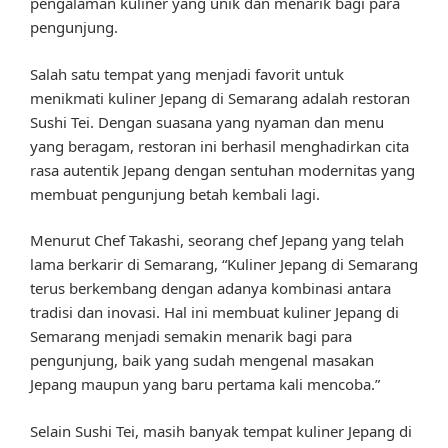
pengalaman kuliner yang unik dan menarik bagi para
pengunjung.
Salah satu tempat yang menjadi favorit untuk
menikmati kuliner Jepang di Semarang adalah restoran
Sushi Tei. Dengan suasana yang nyaman dan menu
yang beragam, restoran ini berhasil menghadirkan cita
rasa autentik Jepang dengan sentuhan modernitas yang
membuat pengunjung betah kembali lagi.
Menurut Chef Takashi, seorang chef Jepang yang telah
lama berkarir di Semarang, “Kuliner Jepang di Semarang
terus berkembang dengan adanya kombinasi antara
tradisi dan inovasi. Hal ini membuat kuliner Jepang di
Semarang menjadi semakin menarik bagi para
pengunjung, baik yang sudah mengenal masakan
Jepang maupun yang baru pertama kali mencoba.”
Selain Sushi Tei, masih banyak tempat kuliner Jepang di