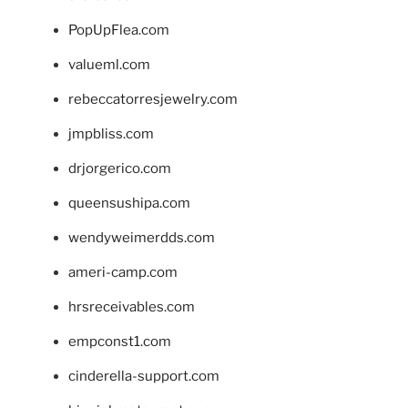
PopUpFlea.com
valueml.com
rebeccatorresjewelry.com
jmpbliss.com
drjorgerico.com
queensushipa.com
wendyweimerdds.com
ameri-camp.com
hrsreceivables.com
empconst1.com
cinderella-support.com