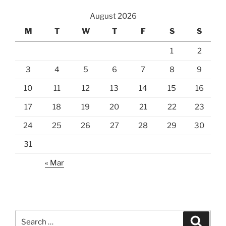
August 2026
M
T
W
T
F
S
S
1
2
3
4
5
6
7
8
9
10
11
12
13
14
15
16
17
18
19
20
21
22
23
24
25
26
27
28
29
30
31
« Mar
Search
Search