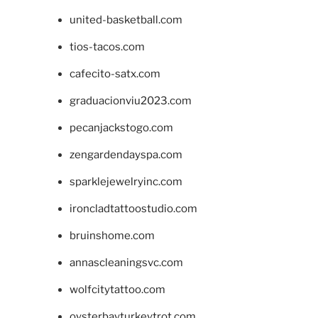
united-basketball.com
tios-tacos.com
cafecito-satx.com
graduacionviu2023.com
pecanjackstogo.com
zengardendayspa.com
sparklejewelryinc.com
ironcladtattoostudio.com
bruinshome.com
annascleaningsvc.com
wolfcitytattoo.com
oysterbayturkeytrot.com