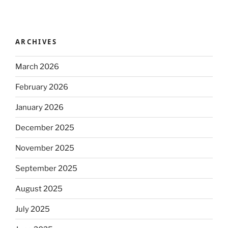
ARCHIVES
March 2026
February 2026
January 2026
December 2025
November 2025
September 2025
August 2025
July 2025