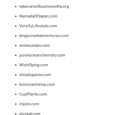
takecareofbusinessdfw.org
HamadaOfJapan.com
VersifyLifestyle.com
kingscreekadventures.com
antaeuslabs.com
purelycleanchemdry.com
WishOping.com
shoplegacee.com
bonvivantshop.com
CupPlante.com
mpzin.com
stcreal.com