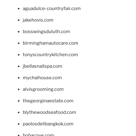
aguadulce-countryfair.com
jakehovis.com
bosswingsduluth.com
birminghamautocare.com
tonyscountrykitchen.com
jbellasnailspa.com
mychaihouse.com
alvisgrooming.com
thegeorginaestate.com
blythewoodseafood.com
paolosdelibangkok.com
bobacove.com