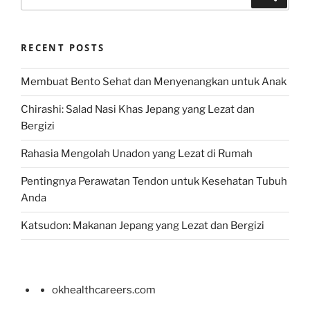
for:
RECENT POSTS
Membuat Bento Sehat dan Menyenangkan untuk Anak
Chirashi: Salad Nasi Khas Jepang yang Lezat dan
Bergizi
Rahasia Mengolah Unadon yang Lezat di Rumah
Pentingnya Perawatan Tendon untuk Kesehatan Tubuh
Anda
Katsudon: Makanan Jepang yang Lezat dan Bergizi
okhealthcareers.com