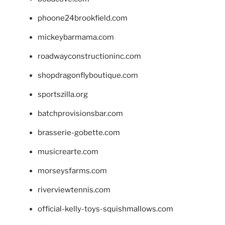
phoone24brookfield.com
mickeybarmama.com
roadwayconstructioninc.com
shopdragonflyboutique.com
sportszilla.org
batchprovisionsbar.com
brasserie-gobette.com
musicrearte.com
morseysfarms.com
riverviewtennis.com
official-kelly-toys-squishmallows.com