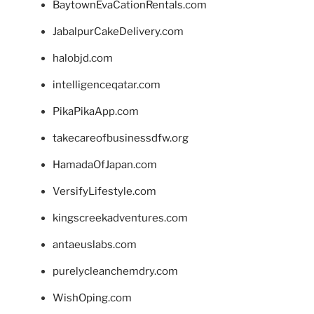
BaytownEvaCationRentals.com
JabalpurCakeDelivery.com
halobjd.com
intelligenceqatar.com
PikaPikaApp.com
takecareofbusinessdfw.org
HamadaOfJapan.com
VersifyLifestyle.com
kingscreekadventures.com
antaeuslabs.com
purelycleanchemdry.com
WishOping.com