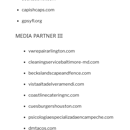
capishcaps.com
gpsyfl.org
MEDIA PARTNER III
vwrepairarlington.com
cleaningservicebaltimore-md.com
beckslandscapeandfence.com
vistaaltadelveramendi.com
coastlinecateringnc.com
cuesburgershouston.com
psicologiaespecializadaencampeche.com
dmtacos.com