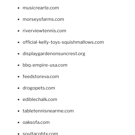
musicrearte.com
morseysfarms.com
riverviewtennis.com
official-kelly-toys-squishmallows.com
displaygardenonsuncrest.org
bbq-empire-usa.com
feedstoreva.com
drogopets.com
ediblechalk.com
tabletennisnearme.com
oaksofa.com
soultacohtx.com