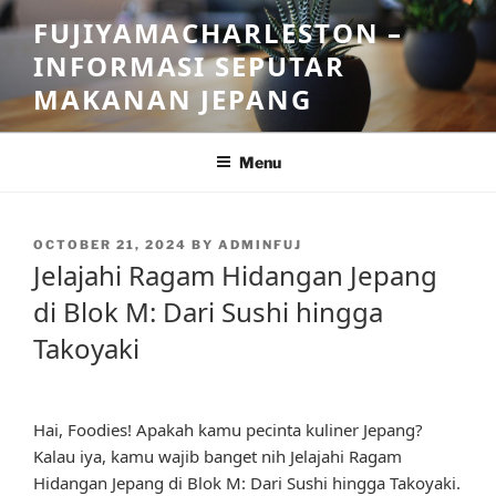
Skip
FUJIYAMACHARLESTON –
to
INFORMASI SEPUTAR
content
MAKANAN JEPANG
Menu
POSTED
OCTOBER 21, 2024
BY
ADMINFUJ
ON
Jelajahi Ragam Hidangan Jepang
di Blok M: Dari Sushi hingga
Takoyaki
Hai, Foodies! Apakah kamu pecinta kuliner Jepang?
Kalau iya, kamu wajib banget nih Jelajahi Ragam
Hidangan Jepang di Blok M: Dari Sushi hingga Takoyaki.