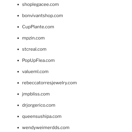
shoplegacee.com
bonvivantshop.com
CupPlante.com
mpzin.com
stcreal.com
PopUpFlea.com
valueml.com
rebeccatorresjewelry.com
jmpbliss.com
drjorgerico.com
queensushipa.com
wendyweimerdds.com