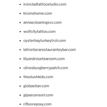
ironcladtattoostudio.com
bruinshome.com
annascleaningsvc.com
wolfcitytattoo.com
oysterbayturkeytrot.com
lafronterarestauranteybar.com
lilyandrosetearoom.com
olivesburgberrypatch.com
theslushkids.com
giobastian.com
glpascensori.com
rifloorepoxy.com