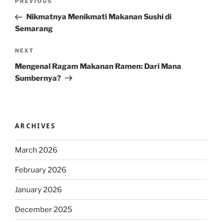
Previous
PREVIOUS
navigation
Post
Nikmatnya Menikmati Makanan Sushi di
Semarang
Next
NEXT
Post
Mengenal Ragam Makanan Ramen: Dari Mana
Sumbernya?
ARCHIVES
March 2026
February 2026
January 2026
December 2025