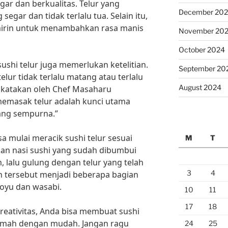
ar dan berkualitas. Telur yang
December 20
segar dan tidak terlalu tua. Selain itu,
mirin untuk menambahkan rasa manis
November 20
October 2024
ushi telur juga memerlukan ketelitian.
September 20
lur tidak terlalu matang atau terlalu
August 2024
katakan oleh Chef Masaharu
memasak telur adalah kunci utama
ang sempurna.”
sa mulai meracik sushi telur sesuai
M
T
an nasi sushi yang sudah dibumbui
 lalu gulung dengan telur yang telah
3
4
n tersebut menjadi beberapa bagian
oyu dan wasabi.
10
11
17
18
kreativitas, Anda bisa membuat sushi
 rumah dengan mudah. Jangan ragu
24
25