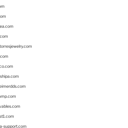
om
com
ea.com
.com
torresjewelry.com
s.com
ico.com
shipa.com
eimerdds.com
camp.com
ivables.com
st1.com
la-support.com