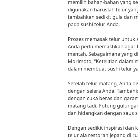
memilih bahan-bahan yang seg
digunakan haruslah telur yang 
tambahkan sedikit gula dan 
pada sushi telur Anda.
Proses memasak telur untuk s
Anda perlu memastikan agar te
mentah. Sebagaimana yang di
Morimoto, “Ketelitian dalam 
dalam membuat sushi telur y
Setelah telur matang, Anda bi
dengan selera Anda. Tambahk
dengan cuka beras dan garam,
matang tadi. Potong gulunga
dan hidangkan dengan saus s
Dengan sedikit inspirasi dan 
telur ala restoran Jepang di