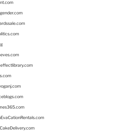
nnt.com
gender.com
ardssale.com
litics.com
rg
neves.com
ffectlibrary.com
ns.com
yoganj.com
rceblogs.com
ames365.com
EvaCationRentals.com
rCakeDelivery.com