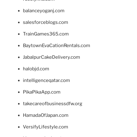
balanceyoganj.com
salesforceblogs.com
TrainGames365.com
BaytownEvaCationRentals.com
JabalpurCakeDelivery.com
halobjd.com
intelligenceqatar.com
PikaPikaApp.com
takecareofbusinessdfw.org
HamadaOfJapan.com
VersifyLifestyle.com