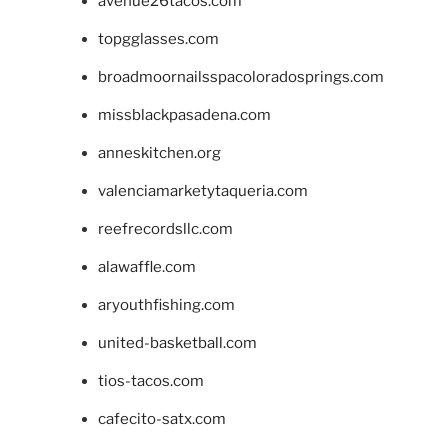
avenue26tacos.com
topgglasses.com
broadmoornailsspacoloradosprings.com
missblackpasadena.com
anneskitchen.org
valenciamarketytaqueria.com
reefrecordsllc.com
alawaffle.com
aryouthfishing.com
united-basketball.com
tios-tacos.com
cafecito-satx.com