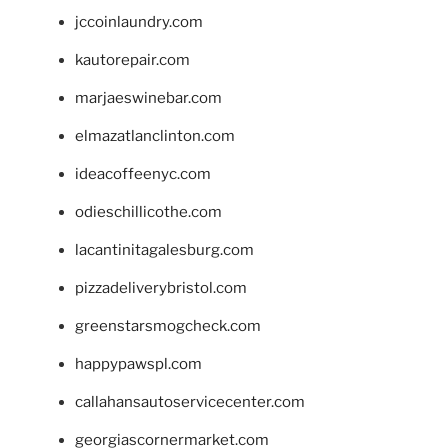
jccoinlaundry.com
kautorepair.com
marjaeswinebar.com
elmazatlanclinton.com
ideacoffeenyc.com
odieschillicothe.com
lacantinitagalesburg.com
pizzadeliverybristol.com
greenstarsmogcheck.com
happypawspl.com
callahansautoservicecenter.com
georgiascornermarket.com