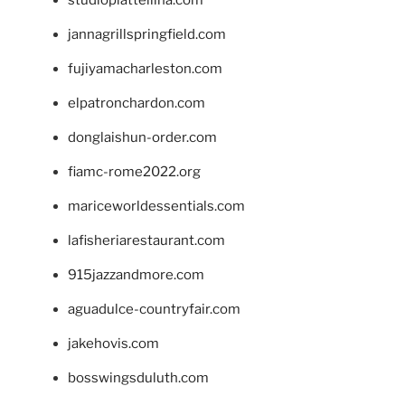
studiopiattellina.com
jannagrillspringfield.com
fujiyamacharleston.com
elpatronchardon.com
donglaishun-order.com
fiamc-rome2022.org
mariceworldessentials.com
lafisheriarestaurant.com
915jazzandmore.com
aguadulce-countryfair.com
jakehovis.com
bosswingsduluth.com