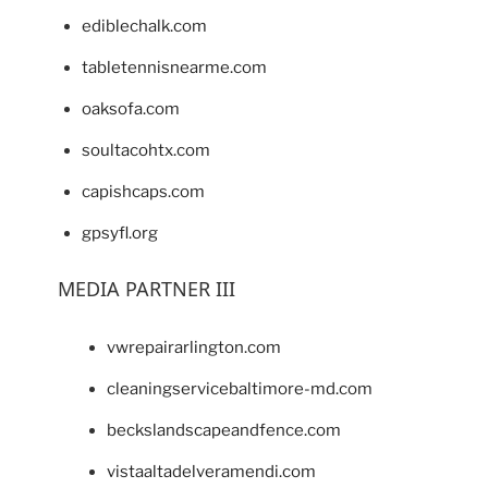
ediblechalk.com
tabletennisnearme.com
oaksofa.com
soultacohtx.com
capishcaps.com
gpsyfl.org
MEDIA PARTNER III
vwrepairarlington.com
cleaningservicebaltimore-md.com
beckslandscapeandfence.com
vistaaltadelveramendi.com