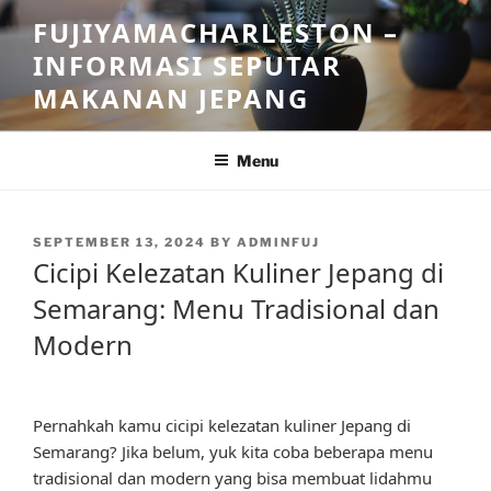
Skip
FUJIYAMACHARLESTON –
to
INFORMASI SEPUTAR
content
MAKANAN JEPANG
Menu
POSTED
SEPTEMBER 13, 2024
BY
ADMINFUJ
ON
Cicipi Kelezatan Kuliner Jepang di
Semarang: Menu Tradisional dan
Modern
Pernahkah kamu cicipi kelezatan kuliner Jepang di
Semarang? Jika belum, yuk kita coba beberapa menu
tradisional dan modern yang bisa membuat lidahmu