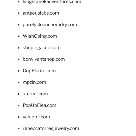
kingscreekadventures.com
antaeuslabs.com
purelycleanchemdry.com
WishOping.com
shoplegacee.com
bonvivantshop.com
CupPlante.com
mpzin.com
stcreal.com
PopUpFlea.com
valueml.com
rebeccatorresjewelry.com