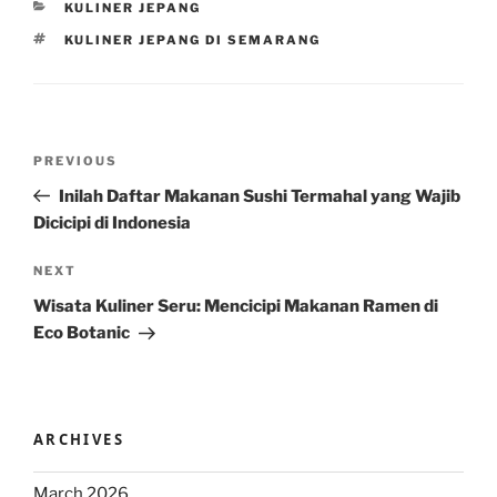
CATEGORIES
KULINER JEPANG
TAGS
KULINER JEPANG DI SEMARANG
Post
Previous
PREVIOUS
navigation
Post
Inilah Daftar Makanan Sushi Termahal yang Wajib
Dicicipi di Indonesia
Next
NEXT
Post
Wisata Kuliner Seru: Mencicipi Makanan Ramen di
Eco Botanic
ARCHIVES
March 2026