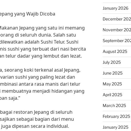
January 2026
 Jepang yang Wajib Dicoba
December 20
 Makanan Jepang yang satu ini memang
November 20
orang di seluruh dunia. Salah satu
September 20
dilewatkan adalah Sushi Telur. Sushi
is sushi yang terbuat dari nasi bercita
August 2025
an telur dadar yang lembut dan lezat.
July 2025
 seorang koki terkenal asal Jepang,
June 2025
 varian sushi yang paling lezat dan
mbinasi antara rasa manis dari telur
May 2025
si membuatnya menjadi hidangan yang
April 2025
an saja.”
March 2025
rbagai restoran Jepang di seluruh
February 2025
disajikan sebagai bagian dari menu
a juga dipesan secara individual.
January 2025