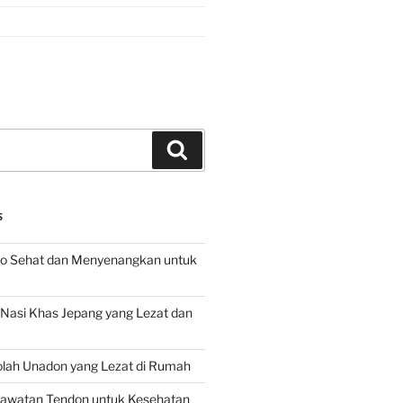
Search
S
o Sehat dan Menyenangkan untuk
d Nasi Khas Jepang yang Lezat dan
lah Unadon yang Lezat di Rumah
rawatan Tendon untuk Kesehatan