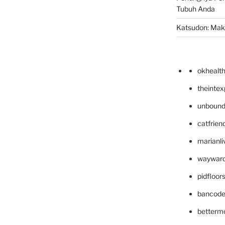
Tubuh Anda
Katsudon: Maka
okhealt
theinte
unbound
catfrien
marianli
wayward
pidfloo
bancode
betterm