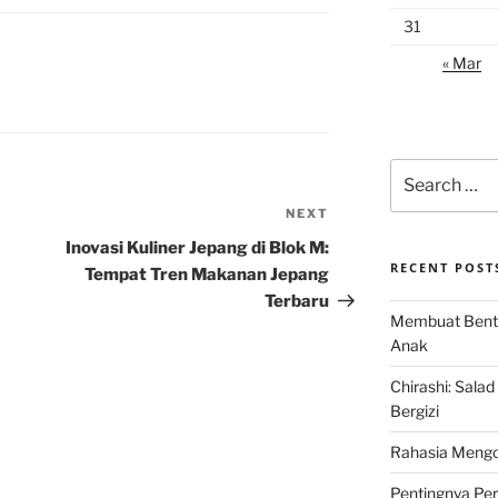
31
« Mar
Search
for:
NEXT
Next
Post
Inovasi Kuliner Jepang di Blok M:
RECENT POST
Tempat Tren Makanan Jepang
Terbaru
Membuat Bent
Anak
Chirashi: Sala
Bergizi
Rahasia Mengo
Pentingnya Pe