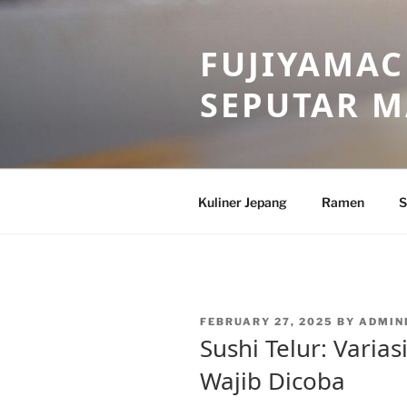
Skip
to
FUJIYAMAC
content
SEPUTAR 
Kuliner Jepang
Ramen
S
POSTED
FEBRUARY 27, 2025
BY
ADMIN
ON
Sushi Telur: Vari
Wajib Dicoba