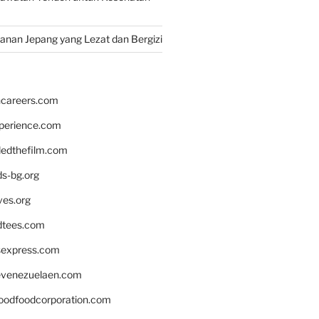
nan Jepang yang Lezat dan Bergizi
hcareers.com
xperience.com
edthefilm.com
ds-bg.org
ves.org
tees.com
rsexpress.com
venezuelaen.com
oodfoodcorporation.com