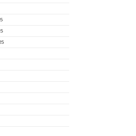
25
25
25