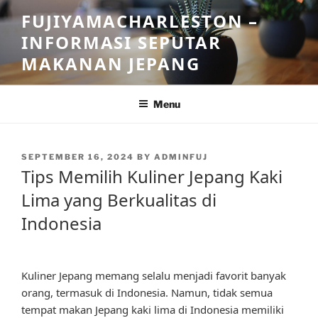
Skip
FUJIYAMACHARLESTON –
to
INFORMASI SEPUTAR
content
MAKANAN JEPANG
Menu
POSTED
SEPTEMBER 16, 2024
BY
ADMINFUJ
ON
Tips Memilih Kuliner Jepang Kaki
Lima yang Berkualitas di
Indonesia
Kuliner Jepang memang selalu menjadi favorit banyak
orang, termasuk di Indonesia. Namun, tidak semua
tempat makan Jepang kaki lima di Indonesia memiliki