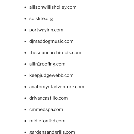
allisonwillisholley.com
solslite.org
portwayinn.com
djmaddogmusic.com
thesoundarchitects.com
allin1roofing.com
keepjudgewebb.com
anatomyofadventure.com
drivancastillo.com
cmmedspa.com
midletontkd.com
gardensandgrills.com