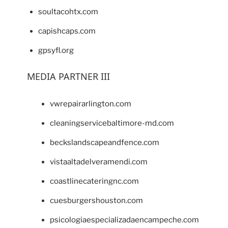
soultacohtx.com
capishcaps.com
gpsyfl.org
MEDIA PARTNER III
vwrepairarlington.com
cleaningservicebaltimore-md.com
beckslandscapeandfence.com
vistaaltadelveramendi.com
coastlinecateringnc.com
cuesburgershouston.com
psicologiaespecializadaencampeche.com