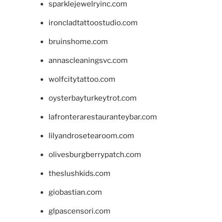
sparklejewelryinc.com
ironcladtattoostudio.com
bruinshome.com
annascleaningsvc.com
wolfcitytattoo.com
oysterbayturkeytrot.com
lafronterarestauranteybar.com
lilyandrosetearoom.com
olivesburgberrypatch.com
theslushkids.com
giobastian.com
glpascensori.com