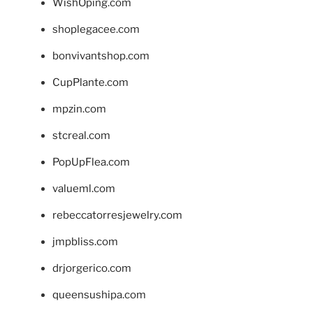
WishOping.com
shoplegacee.com
bonvivantshop.com
CupPlante.com
mpzin.com
stcreal.com
PopUpFlea.com
valueml.com
rebeccatorresjewelry.com
jmpbliss.com
drjorgerico.com
queensushipa.com