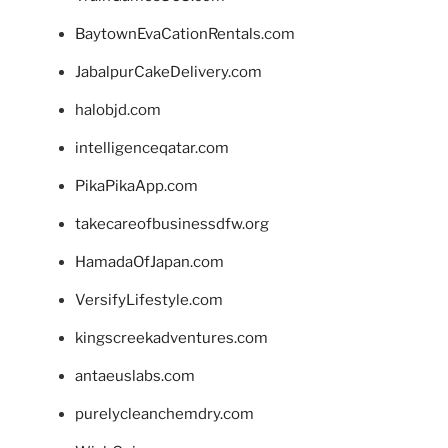
BaytownEvaCationRentals.com
JabalpurCakeDelivery.com
halobjd.com
intelligenceqatar.com
PikaPikaApp.com
takecareofbusinessdfw.org
HamadaOfJapan.com
VersifyLifestyle.com
kingscreekadventures.com
antaeuslabs.com
purelycleanchemdry.com