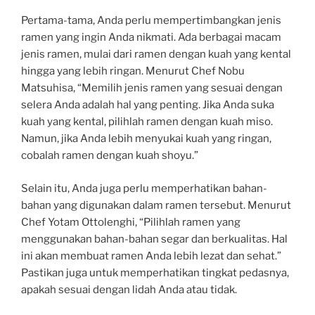
Pertama-tama, Anda perlu mempertimbangkan jenis
ramen yang ingin Anda nikmati. Ada berbagai macam
jenis ramen, mulai dari ramen dengan kuah yang kental
hingga yang lebih ringan. Menurut Chef Nobu
Matsuhisa, “Memilih jenis ramen yang sesuai dengan
selera Anda adalah hal yang penting. Jika Anda suka
kuah yang kental, pilihlah ramen dengan kuah miso.
Namun, jika Anda lebih menyukai kuah yang ringan,
cobalah ramen dengan kuah shoyu.”
Selain itu, Anda juga perlu memperhatikan bahan-
bahan yang digunakan dalam ramen tersebut. Menurut
Chef Yotam Ottolenghi, “Pilihlah ramen yang
menggunakan bahan-bahan segar dan berkualitas. Hal
ini akan membuat ramen Anda lebih lezat dan sehat.”
Pastikan juga untuk memperhatikan tingkat pedasnya,
apakah sesuai dengan lidah Anda atau tidak.