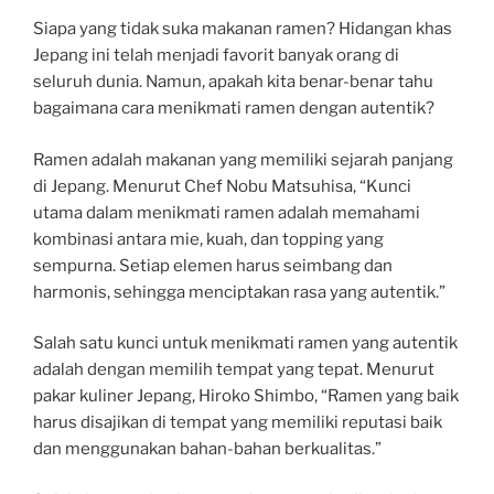
Siapa yang tidak suka makanan ramen? Hidangan khas
Jepang ini telah menjadi favorit banyak orang di
seluruh dunia. Namun, apakah kita benar-benar tahu
bagaimana cara menikmati ramen dengan autentik?
Ramen adalah makanan yang memiliki sejarah panjang
di Jepang. Menurut Chef Nobu Matsuhisa, “Kunci
utama dalam menikmati ramen adalah memahami
kombinasi antara mie, kuah, dan topping yang
sempurna. Setiap elemen harus seimbang dan
harmonis, sehingga menciptakan rasa yang autentik.”
Salah satu kunci untuk menikmati ramen yang autentik
adalah dengan memilih tempat yang tepat. Menurut
pakar kuliner Jepang, Hiroko Shimbo, “Ramen yang baik
harus disajikan di tempat yang memiliki reputasi baik
dan menggunakan bahan-bahan berkualitas.”