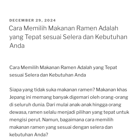
POSTED
DECEMBER 29, 2024
ON
Cara Memilih Makanan Ramen Adalah
yang Tepat sesuai Selera dan Kebutuhan
Anda
Cara Memilih Makanan Ramen Adalah yang Tepat
sesuai Selera dan Kebutuhan Anda
Siapa yang tidak suka makanan ramen? Makanan khas
Jepang ini memang banyak digemari oleh orang-orang
di seluruh dunia. Dari mulai anak-anak hingga orang
dewasa, ramen selalu menjadi pilihan yang tepat untuk
mengisi perut. Namun, bagaimana cara memilih
makanan ramen yang sesuai dengan selera dan
kebutuhan Anda?