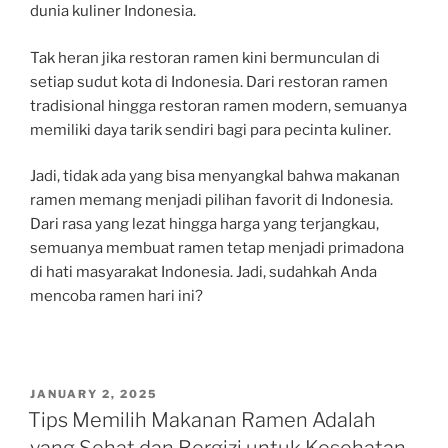
dunia kuliner Indonesia.
Tak heran jika restoran ramen kini bermunculan di
setiap sudut kota di Indonesia. Dari restoran ramen
tradisional hingga restoran ramen modern, semuanya
memiliki daya tarik sendiri bagi para pecinta kuliner.
Jadi, tidak ada yang bisa menyangkal bahwa makanan
ramen memang menjadi pilihan favorit di Indonesia.
Dari rasa yang lezat hingga harga yang terjangkau,
semuanya membuat ramen tetap menjadi primadona
di hati masyarakat Indonesia. Jadi, sudahkah Anda
mencoba ramen hari ini?
POSTED
JANUARY 2, 2025
ON
Tips Memilih Makanan Ramen Adalah
yang Sehat dan Bergizi untuk Kesehatan