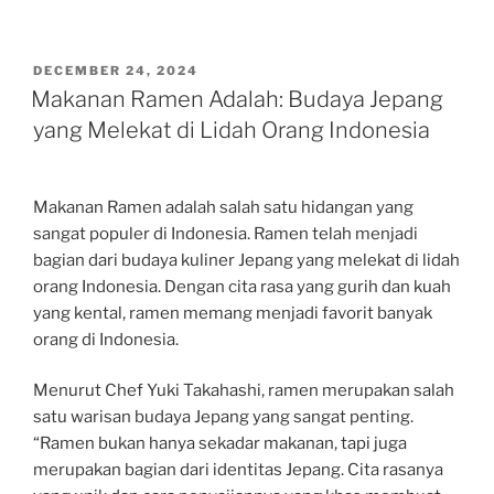
POSTED
DECEMBER 24, 2024
ON
Makanan Ramen Adalah: Budaya Jepang
yang Melekat di Lidah Orang Indonesia
Makanan Ramen adalah salah satu hidangan yang
sangat populer di Indonesia. Ramen telah menjadi
bagian dari budaya kuliner Jepang yang melekat di lidah
orang Indonesia. Dengan cita rasa yang gurih dan kuah
yang kental, ramen memang menjadi favorit banyak
orang di Indonesia.
Menurut Chef Yuki Takahashi, ramen merupakan salah
satu warisan budaya Jepang yang sangat penting.
“Ramen bukan hanya sekadar makanan, tapi juga
merupakan bagian dari identitas Jepang. Cita rasanya