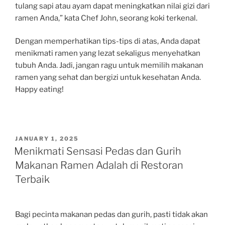
tulang sapi atau ayam dapat meningkatkan nilai gizi dari
ramen Anda,” kata Chef John, seorang koki terkenal.
Dengan memperhatikan tips-tips di atas, Anda dapat
menikmati ramen yang lezat sekaligus menyehatkan
tubuh Anda. Jadi, jangan ragu untuk memilih makanan
ramen yang sehat dan bergizi untuk kesehatan Anda.
Happy eating!
POSTED
JANUARY 1, 2025
ON
Menikmati Sensasi Pedas dan Gurih
Makanan Ramen Adalah di Restoran
Terbaik
Bagi pecinta makanan pedas dan gurih, pasti tidak akan