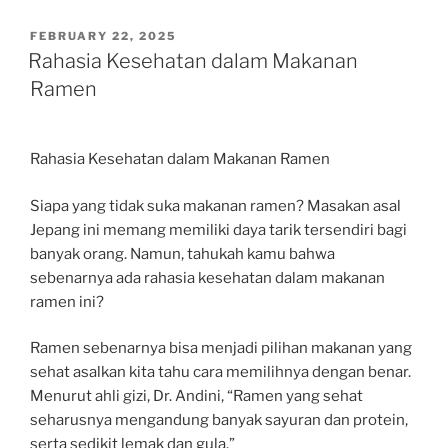
POSTED
FEBRUARY 22, 2025
ON
Rahasia Kesehatan dalam Makanan
Ramen
Rahasia Kesehatan dalam Makanan Ramen
Siapa yang tidak suka makanan ramen? Masakan asal
Jepang ini memang memiliki daya tarik tersendiri bagi
banyak orang. Namun, tahukah kamu bahwa
sebenarnya ada rahasia kesehatan dalam makanan
ramen ini?
Ramen sebenarnya bisa menjadi pilihan makanan yang
sehat asalkan kita tahu cara memilihnya dengan benar.
Menurut ahli gizi, Dr. Andini, “Ramen yang sehat
seharusnya mengandung banyak sayuran dan protein,
serta sedikit lemak dan gula.”