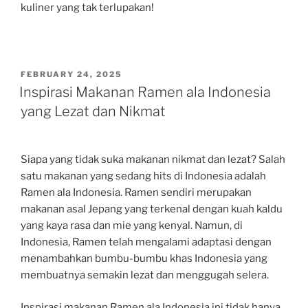
kuliner yang tak terlupakan!
POSTED
FEBRUARY 24, 2025
ON
Inspirasi Makanan Ramen ala Indonesia
yang Lezat dan Nikmat
Siapa yang tidak suka makanan nikmat dan lezat? Salah
satu makanan yang sedang hits di Indonesia adalah
Ramen ala Indonesia. Ramen sendiri merupakan
makanan asal Jepang yang terkenal dengan kuah kaldu
yang kaya rasa dan mie yang kenyal. Namun, di
Indonesia, Ramen telah mengalami adaptasi dengan
menambahkan bumbu-bumbu khas Indonesia yang
membuatnya semakin lezat dan menggugah selera.
Inspirasi makanan Ramen ala Indonesia ini tidak hanya