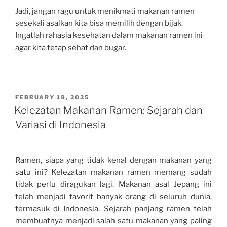
Jadi, jangan ragu untuk menikmati makanan ramen
sesekali asalkan kita bisa memilih dengan bijak.
Ingatlah rahasia kesehatan dalam makanan ramen ini
agar kita tetap sehat dan bugar.
POSTED
FEBRUARY 19, 2025
ON
Kelezatan Makanan Ramen: Sejarah dan
Variasi di Indonesia
Ramen, siapa yang tidak kenal dengan makanan yang
satu ini? Kelezatan makanan ramen memang sudah
tidak perlu diragukan lagi. Makanan asal Jepang ini
telah menjadi favorit banyak orang di seluruh dunia,
termasuk di Indonesia. Sejarah panjang ramen telah
membuatnya menjadi salah satu makanan yang paling