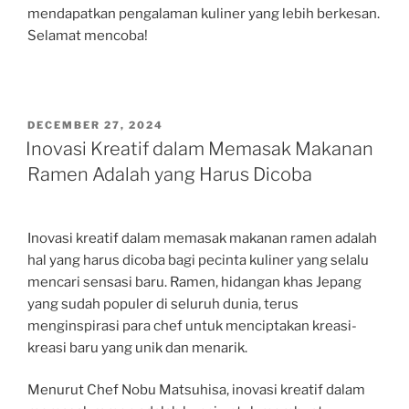
mendapatkan pengalaman kuliner yang lebih berkesan.
Selamat mencoba!
POSTED
DECEMBER 27, 2024
ON
Inovasi Kreatif dalam Memasak Makanan
Ramen Adalah yang Harus Dicoba
Inovasi kreatif dalam memasak makanan ramen adalah
hal yang harus dicoba bagi pecinta kuliner yang selalu
mencari sensasi baru. Ramen, hidangan khas Jepang
yang sudah populer di seluruh dunia, terus
menginspirasi para chef untuk menciptakan kreasi-
kreasi baru yang unik dan menarik.
Menurut Chef Nobu Matsuhisa, inovasi kreatif dalam