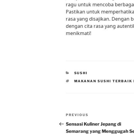
ragu untuk mencoba berbagai 
Pastikan untuk memperhatika
rasa yang disajikan. Dengan b
dengan cita rasa yang autent
menikmati!
CATEGORIES
SUSHI
TAGS
MAKANAN SUSHI TERBAIK 
Post
Previous
PREVIOUS
navigation
Post
Sensasi Kuliner Jepang di
Semarang yang Menggugah Se