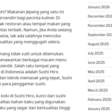
January 2026
shi? Makanan Jepang yang satu ini
December 20
sendiri bagi pecinta kuliner. Di
yak restoran atau tempat makan yang
November 20
itas terbaik. Namun, jika Anda sedang
September 20
nesia, tak ada salahnya mencoba
ualitas yang menggugah selera.
August 2025
July 2025
mang tidak sulit untuk ditemukan.
 menawarkan berbagai macam menu
June 2025
utentik. Salah satu tempat yang
 di Indonesia adalah Sushi Hiro.
May 2025
dan teknik memasak yang tepat, Sushi
April 2025
h para penggemar sushi.
March 2025
koki di Sushi Hiro, kunci dari sushi
February 2025
ualitas bahan baku yang digunakan.
ku yang segar dan berkualitas tinggi
January 2025