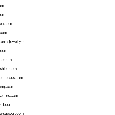
om
com
ea.com
.com
torresjewelry.com
s.com
ico.com
shipa.com
eimerdds.com
camp.com
ivables.com
st1.com
la-support.com