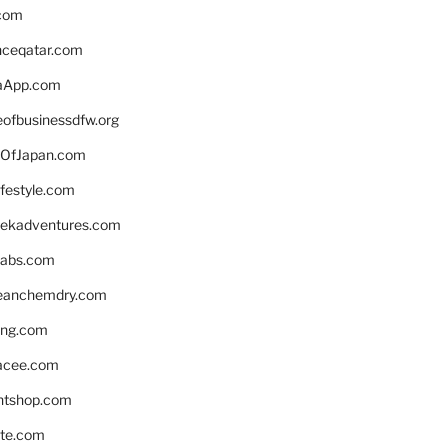
.com
enceqatar.com
aApp.com
eofbusinessdfw.org
OfJapan.com
ifestyle.com
eekadventures.com
labs.com
leanchemdry.com
ing.com
acee.com
ntshop.com
te.com