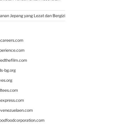
nan Jepang yang Lezat dan Bergizi
hcareers.com
xperience.com
edthefilm.com
ds-bg.org
ves.org
tees.com
rsexpress.com
venezuelaen.com
oodfoodcorporation.com