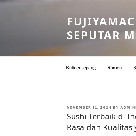
Skip
to
FUJIYAMAC
content
SEPUTAR 
Kuliner Jepang
Ramen
S
POSTED
NOVEMBER 11, 2024
BY
ADMIN
ON
Sushi Terbaik di I
Rasa dan Kualitas