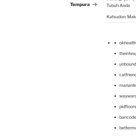
Tempura
Tubuh Anda
Katsudon: Maka
okhealt
theinte
unbound
catfrien
marianli
wayward
pidfloo
bancode
betterm