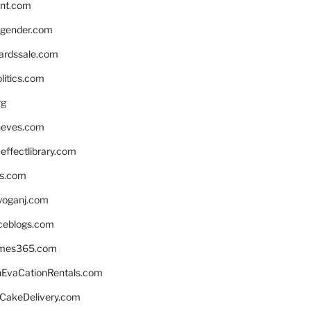
nnt.com
gender.com
ardssale.com
litics.com
rg
neves.com
ffectlibrary.com
ns.com
yoganj.com
rceblogs.com
ames365.com
EvaCationRentals.com
rCakeDelivery.com