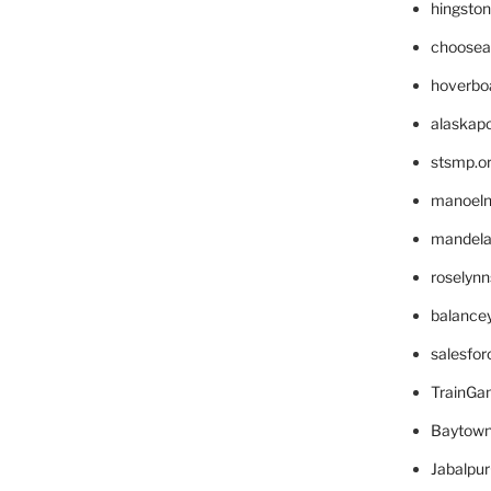
hingsto
choosea
hoverbo
alaskapo
stsmp.o
manoel
mandelae
roselyn
balance
salesfo
TrainG
Baytown
Jabalpu