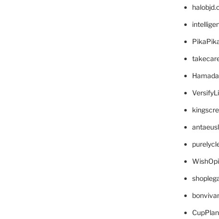
halobjd
intellig
PikaPik
takecar
Hamada
VersifyL
kingscr
antaeus
purelyc
WishOp
shopleg
bonviva
CupPlan