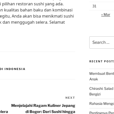
pilihan restoran sushi yang ada.
31
n kualitas bahan baku dan kombinasi
« Mar
egitu, Anda akan bisa menikmati sushi
ik dan menggugah selera. Selamat
Search
for:
RECENT POST
DI INDONESIA
Membuat Bent
Anak
Chirashi: Sala
Bergizi
NEXT
Next
Rahasia Mengo
Post
Menjelajahi Ragam Kuliner Jepang
lera
di Bogor: Dari Sushi hingga
Pentingnya Pe