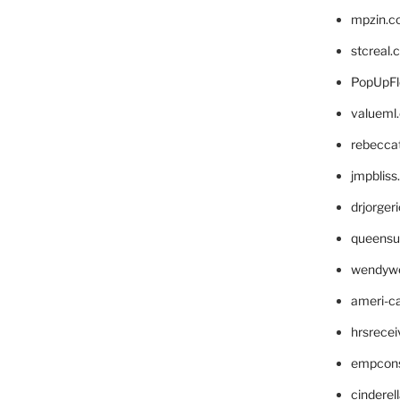
mpzin.c
stcreal.
PopUpFl
valueml
rebecca
jmpblis
drjorger
queensu
wendyw
ameri-
hrsrece
empcon
cinderel