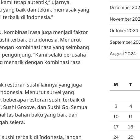
kami tetap autentik,” ujarnya.
December 20
u yang baik dan teknik memasak yang
i terbaik di Indonesia.”
November 20
October 2024
, kombinasi rasa juga menjadi faktor
shi terbaik di Indonesia. Menurut
September 20
dengan kombinasi rasa yang seimbang
August 2024
 pengunjung. “Kami selalu berusaha
ng menarik dengan kombinasi rasa
ak restoran sushi lainnya yang juga
M
T
Indonesia. Menurut survei yang
, beberapa restoran sushi terbaik di
3
4
ei, Sushi Groove, dan Sushi Go. Semua
ualitas bahan baku yang baik dan
10
11
ah selera.
17
18
 sushi terbaik di Indonesia, jangan
24
25