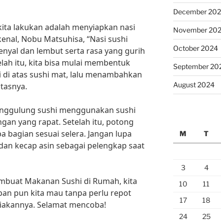
December 20
ita lakukan adalah menyiapkan nasi
November 20
kenal, Nobu Matsuhisa, “Nasi sushi
October 2024
enyal dan lembut serta rasa yang gurih
elah itu, kita bisa mulai membentuk
September 20
 di atas sushi mat, lalu menambahkan
August 2024
tasnya.
enggulung sushi menggunakan sushi
an yang rapat. Setelah itu, potong
 bagian sesuai selera. Jangan lupa
M
T
n kecap asin sebagai pelengkap saat
3
4
buat Makanan Sushi di Rumah, kita
10
11
pan pun kita mau tanpa perlu repot
17
18
iakannya. Selamat mencoba!
24
25