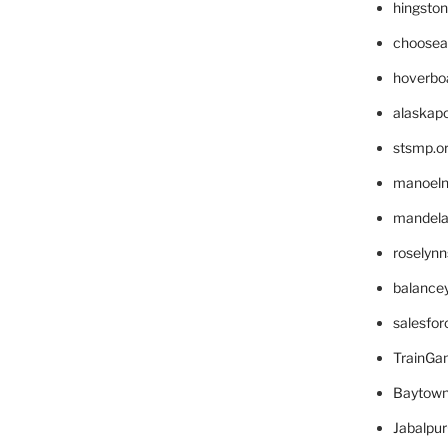
hingsto
choosea
hoverbo
alaskapo
stsmp.o
manoel
mandelae
roselyn
balance
salesfo
TrainG
Baytown
Jabalpu