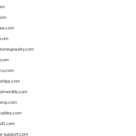
om
com
ea.com
.com
torresjewelry.com
s.com
ico.com
shipa.com
eimerdds.com
camp.com
ivables.com
st1.com
la-support.com