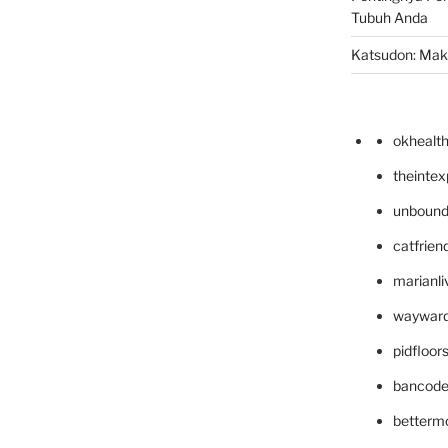
Tubuh Anda
Katsudon: Maka
okhealt
theinte
unbound
catfrien
marianli
wayward
pidfloo
bancode
betterm