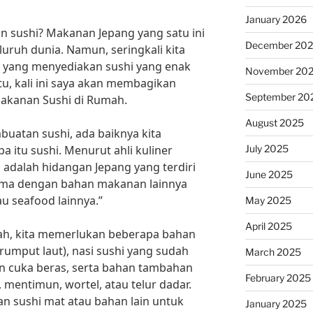
January 2026
n sushi? Makanan Jepang yang satu ini
December 20
uruh dunia. Namun, seringkali kita
 yang menyediakan sushi yang enak
November 20
tu, kali ini saya akan membagikan
September 20
kanan Sushi di Rumah.
August 2025
uatan sushi, ada baiknya kita
July 2025
a itu sushi. Menurut ahli kuliner
 adalah hidangan Jepang yang terdiri
June 2025
sama dengan bahan makanan lainnya
tau seafood lainnya.”
May 2025
April 2025
ah, kita memerlukan beberapa bahan
rumput laut), nasi sushi yang sudah
March 2025
 cuka beras, serta bahan tambahan
February 2025
, mentimun, wortel, atau telur dadar.
kan sushi mat atau bahan lain untuk
January 2025