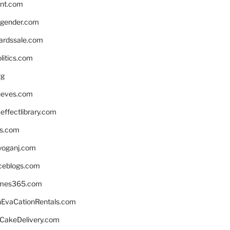
nnt.com
gender.com
ardssale.com
litics.com
rg
neves.com
ffectlibrary.com
ns.com
yoganj.com
rceblogs.com
ames365.com
EvaCationRentals.com
rCakeDelivery.com