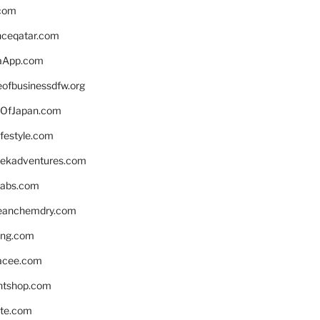
.com
enceqatar.com
aApp.com
eofbusinessdfw.org
OfJapan.com
ifestyle.com
eekadventures.com
labs.com
leanchemdry.com
ing.com
acee.com
ntshop.com
te.com