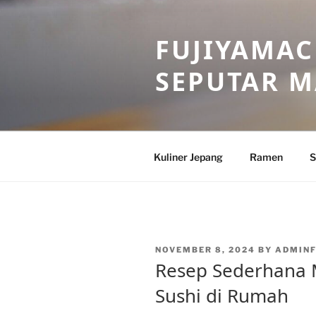
Skip
to
FUJIYAMAC
content
SEPUTAR 
Kuliner Jepang
Ramen
S
POSTED
NOVEMBER 8, 2024
BY
ADMINF
ON
Resep Sederhana
Sushi di Rumah