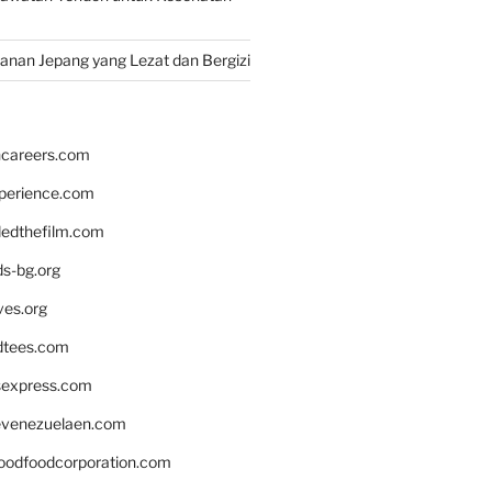
nan Jepang yang Lezat dan Bergizi
hcareers.com
xperience.com
edthefilm.com
ds-bg.org
ves.org
tees.com
rsexpress.com
venezuelaen.com
oodfoodcorporation.com