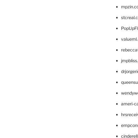
mpzin.c
stcreal.
PopUpFl
valueml
rebecca
jmpblis
drjorger
queensu
wendyw
ameri-
hrsrece
empcon
cinderel