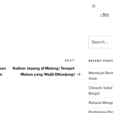
31
« Mar
Search
for:
NEXT
Next
RECENT POST
Post
nan
Kuliner Jepang di Malang: Tempat
Membuat Bent
an
Makan yang Wajib Dikunjungi
Anak
Chirashi: Sala
Bergizi
Rahasia Mengo
Pentingnya Pe