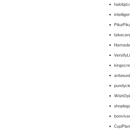
halobjd
intellig
PikaPik
takecar
Hamada
VersifyL
kingscr
antaeus
purelyc
WishOp
shopleg
bonviva
CupPlan