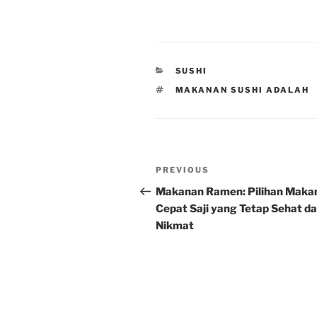
CATEGORIES
SUSHI
TAGS
MAKANAN SUSHI ADALAH
Post
Previous
PREVIOUS
navigation
Post
Makanan Ramen: Pilihan Maka
Cepat Saji yang Tetap Sehat d
Nikmat