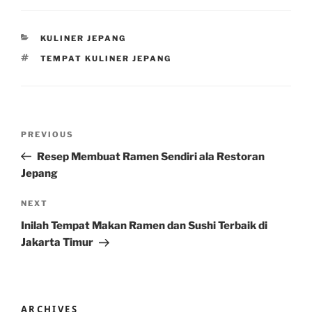
CATEGORIES
KULINER JEPANG
TAGS
TEMPAT KULINER JEPANG
Post
Previous
PREVIOUS
navigation
Post
Resep Membuat Ramen Sendiri ala Restoran
Jepang
Next
NEXT
Post
Inilah Tempat Makan Ramen dan Sushi Terbaik di
Jakarta Timur
ARCHIVES