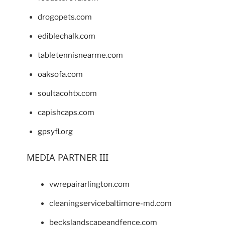
drogopets.com
ediblechalk.com
tabletennisnearme.com
oaksofa.com
soultacohtx.com
capishcaps.com
gpsyfl.org
MEDIA PARTNER III
vwrepairarlington.com
cleaningservicebaltimore-md.com
beckslandscapeandfence.com