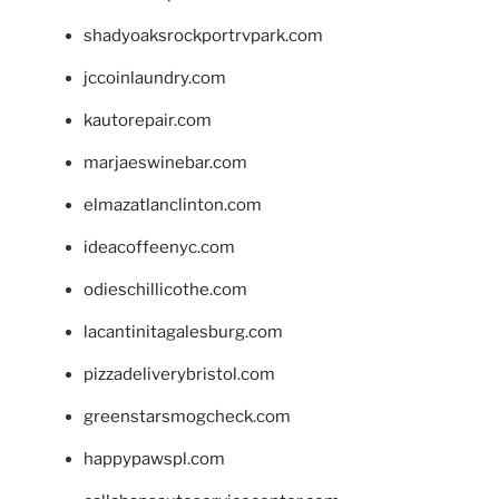
shadyoaksrockportrvpark.com
jccoinlaundry.com
kautorepair.com
marjaeswinebar.com
elmazatlanclinton.com
ideacoffeenyc.com
odieschillicothe.com
lacantinitagalesburg.com
pizzadeliverybristol.com
greenstarsmogcheck.com
happypawspl.com