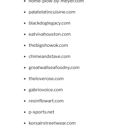
home-plow-by-meyer.com
palatelatincuisine.com
blackdoglegacy.com
eatvivahouston.com
thebigshowok.com
chimeandstave.com
greatwallseafoodny.com
theloverose.com
gabriovoice.com
resinflowart.com
p-sports.net
korsairstreetwear.com