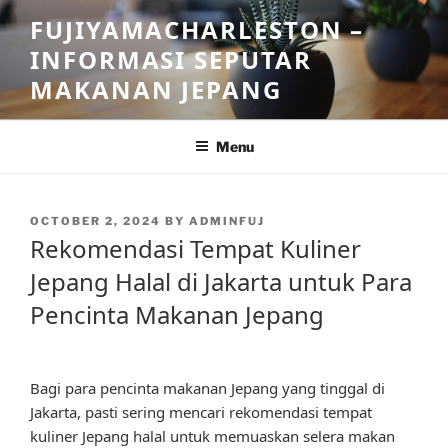
Skip
FUJIYAMACHARLESTON –
to
INFORMASI SEPUTAR
content
MAKANAN JEPANG
Menu
POSTED
OCTOBER 2, 2024
BY
ADMINFUJ
ON
Rekomendasi Tempat Kuliner
Jepang Halal di Jakarta untuk Para
Pencinta Makanan Jepang
Bagi para pencinta makanan Jepang yang tinggal di
Jakarta, pasti sering mencari rekomendasi tempat
kuliner Jepang halal untuk memuaskan selera makan