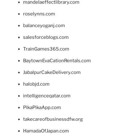
mandelaeffectlibrary.com
roselynns.com
balanceyoganj.com
salesforceblogs.com
TrainGames365.com
BaytownEvaCationRentals.com
JabalpurCakeDelivery.com
halobjd.com
intelligenceqatar.com
PikaPikaApp.com
takecareofbusinessdfw.org
HamadaOfJapan.com